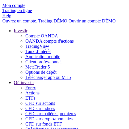
Mon compte
Trading en ligne
Help
Ouvrez un compte.
Trading
DÉMO
Ouvrir un compte DÉMO
Investir
Compte OANDA
OANDA compte d'actions
TradingView
Taux d’intérêt
Application mobile
Client professionnel
MetaTrader 5
Options de dépôt
Télécharger app ou MT5
Où investir
Forex
Actions
ETFs
CFD sur actions
CFD sur indices
CFD sur matières premières
CFD sur crypto-monnaies
CFD sur fonds ETF