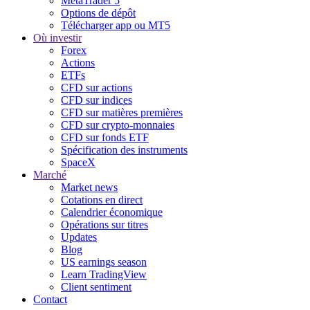
MetaTrader 5
Options de dépôt
Télécharger app ou MT5
Où investir
Forex
Actions
ETFs
CFD sur actions
CFD sur indices
CFD sur matières premières
CFD sur crypto-monnaies
CFD sur fonds ETF
Spécification des instruments
SpaceX
Marché
Market news
Cotations en direct
Calendrier économique
Opérations sur titres
Updates
Blog
US earnings season
Learn TradingView
Client sentiment
Contact