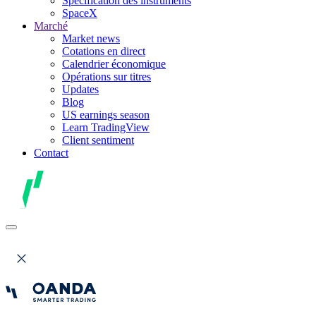
Spécification des instruments
SpaceX
Marché
Market news
Cotations en direct
Calendrier économique
Opérations sur titres
Updates
Blog
US earnings season
Learn TradingView
Client sentiment
Contact