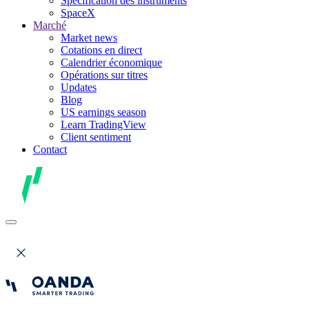
Spécification des instruments
SpaceX
Marché
Market news
Cotations en direct
Calendrier économique
Opérations sur titres
Updates
Blog
US earnings season
Learn TradingView
Client sentiment
Contact