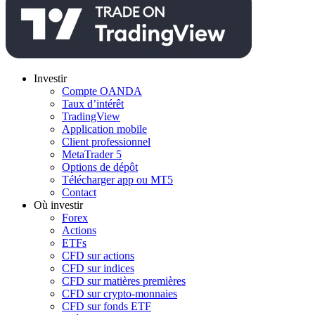
Investir
Compte OANDA
Taux d’intérêt
TradingView
Application mobile
Client professionnel
MetaTrader 5
Options de dépôt
Télécharger app ou MT5
Contact
Où investir
Forex
Actions
ETFs
CFD sur actions
CFD sur indices
CFD sur matières premières
CFD sur crypto-monnaies
CFD sur fonds ETF