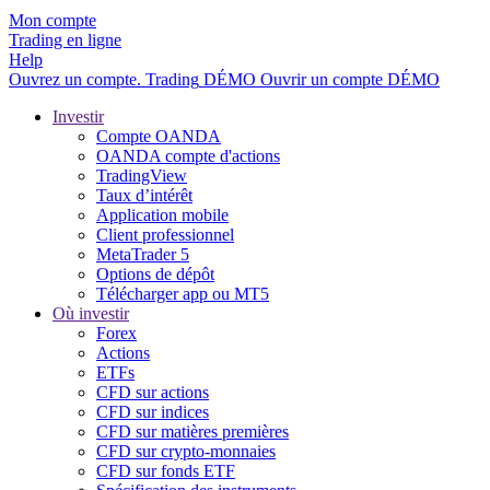
Mon compte
Trading en ligne
Help
Ouvrez un compte.
Trading
DÉMO
Ouvrir un compte DÉMO
Investir
Compte OANDA
OANDA compte d'actions
TradingView
Taux d’intérêt
Application mobile
Client professionnel
MetaTrader 5
Options de dépôt
Télécharger app ou MT5
Où investir
Forex
Actions
ETFs
CFD sur actions
CFD sur indices
CFD sur matières premières
CFD sur crypto-monnaies
CFD sur fonds ETF