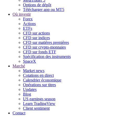
MetaTrader 5
Options de dépôt
Télécharger app ou MT5
Où investir
Forex
Actions
ETFs
CFD sur actions
CFD sur indices
CFD sur matières premières
CFD sur crypto-monnaies
CFD sur fonds ETF
Spécification des instruments
SpaceX
Marché
Market news
Cotations en direct
Calendrier économique
Opérations sur titres
Updates
Blog
US earnings season
Learn TradingView
Client sentiment
Contact