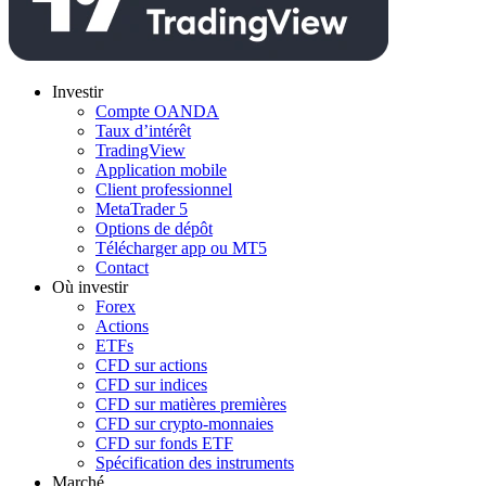
Investir
Compte OANDA
Taux d’intérêt
TradingView
Application mobile
Client professionnel
MetaTrader 5
Options de dépôt
Télécharger app ou MT5
Contact
Où investir
Forex
Actions
ETFs
CFD sur actions
CFD sur indices
CFD sur matières premières
CFD sur crypto-monnaies
CFD sur fonds ETF
Spécification des instruments
Marché