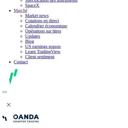
Spécification des instruments
SpaceX
Marché
Market news
Cotations en direct
Calendrier économique
Opérations sur titres
Updates
Blog
US earnings season
Learn TradingView
Client sentiment
Contact