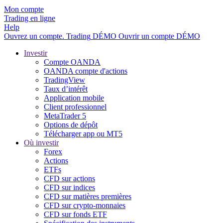
Mon compte
Trading en ligne
Help
Ouvrez un compte.
Trading
DÉMO
Ouvrir un compte DÉMO
Investir
Compte OANDA
OANDA compte d'actions
TradingView
Taux d’intérêt
Application mobile
Client professionnel
MetaTrader 5
Options de dépôt
Télécharger app ou MT5
Où investir
Forex
Actions
ETFs
CFD sur actions
CFD sur indices
CFD sur matières premières
CFD sur crypto-monnaies
CFD sur fonds ETF