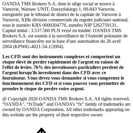
OANDA TMS Brokers S.A. dont le siège social se trouve à
Varsovie, Warsaw UNIT, Daszyńskiego 1, 00-843 Varsovie,
enregistrée par le tribunal de district de la capitale de Varsovie à
Varsovie, XIIIe division commerciale du registre judiciaire national,
sous le numéro KRS 0000204776, numéro NIP 5262759131,
Capital initial : 3.537.560 PLN versé en totalité. OANDA TMS
Brokers S.A. est soumis à la surveillance de l'Autorité polonaise de
surveillance financière sur la base d'une autorisation du 26 avril
2004 (KPWiG-4021-54-1/2004).
Les CFD sont des instruments complexes et comportent un
risque élevé de perdre rapidement de l'argent en raison de
l'effet de levier. 76% des investisseurs particuliers perdent de
l'argent lorsqu'ils investissent dans des CFD avec ce
fournisseur. Vous devez vous demander si vous comprenez le
fonctionnement des CFD et si vous pouvez vous permettre de
prendre le risque de perdre votre argent.
@ Copyright 2026 OANDA TMS Brokers S.A. All rights reserved.
“OANDA”, “fxTrade” and OANDA’s “fx” family of trademarks are
owned by OANDA Corporation. All other trademarks appearing on
this website are the property of their respective owner.