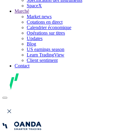
Spécification des instruments
SpaceX
Marché
Market news
Cotations en direct
Calendrier économique
Opérations sur titres
Updates
Blog
US earnings season
Learn TradingView
Client sentiment
Contact