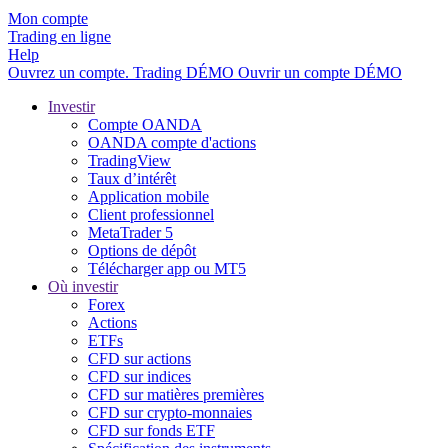
Mon compte
Trading en ligne
Help
Ouvrez un compte.
Trading
DÉMO
Ouvrir un compte DÉMO
Investir
Compte OANDA
OANDA compte d'actions
TradingView
Taux d’intérêt
Application mobile
Client professionnel
MetaTrader 5
Options de dépôt
Télécharger app ou MT5
Où investir
Forex
Actions
ETFs
CFD sur actions
CFD sur indices
CFD sur matières premières
CFD sur crypto-monnaies
CFD sur fonds ETF