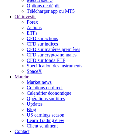
MetaTrader 5
Options de dépôt
Télécharger app ou MT5
Où investir
Forex
Actions
ETFs
CFD sur actions
CFD sur indices
CFD sur matières premières
CFD sur crypto-monnaies
CFD sur fonds ETF
Spécification des instruments
SpaceX
Marché
Market news
Cotations en direct
Calendrier économique
Opérations sur titres
Updates
Blog
US earnings season
Learn TradingView
Client sentiment
Contact