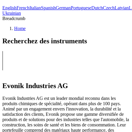
English
French
Italian
Spanish
German
Portuguese
Dutch
Czech
Latvian
L
Ukrainian
Breadcrumb
Home
Recherchez des instruments
Evonik Industries AG
Evonik Industries AG est un leader mondial reconnu dans les
produits chimiques de spécialité, opérant dans plus de 100 pays.
Animé par un engagement envers l'innovation, la durabilité et la
satisfaction des clients, Evonik propose une gamme diversifiée de
produits et de solutions pour des industries telles que l'automobile, la
construction, les soins de santé et les biens de consommation. Leur
portefeuille comprend des matériaux haute performance, des