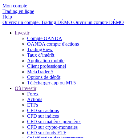
Mon compte
Trading en ligne
Help
Ouvrez un compte.
Trading
DÉMO
Ouvrir un compte DÉMO
Investir
Compte OANDA
OANDA compte d'actions
TradingView
Taux d’intérêt
Application mobile
Client professionnel
MetaTrader 5
Options de dépôt
Télécharger app ou MT5
Où investir
Forex
Actions
ETFs
CFD sur actions
CFD sur indices
CFD sur matières premières
CFD sur crypto-monnaies
CFD sur fonds ETF