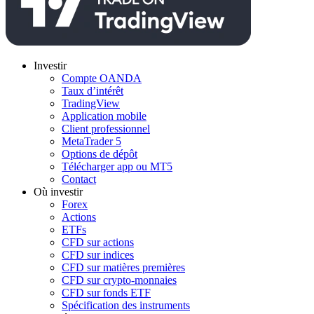
Investir
Compte OANDA
Taux d’intérêt
TradingView
Application mobile
Client professionnel
MetaTrader 5
Options de dépôt
Télécharger app ou MT5
Contact
Où investir
Forex
Actions
ETFs
CFD sur actions
CFD sur indices
CFD sur matières premières
CFD sur crypto-monnaies
CFD sur fonds ETF
Spécification des instruments