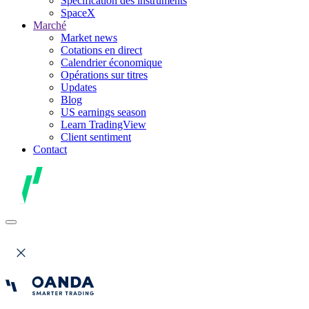
Spécification des instruments
SpaceX
Marché
Market news
Cotations en direct
Calendrier économique
Opérations sur titres
Updates
Blog
US earnings season
Learn TradingView
Client sentiment
Contact