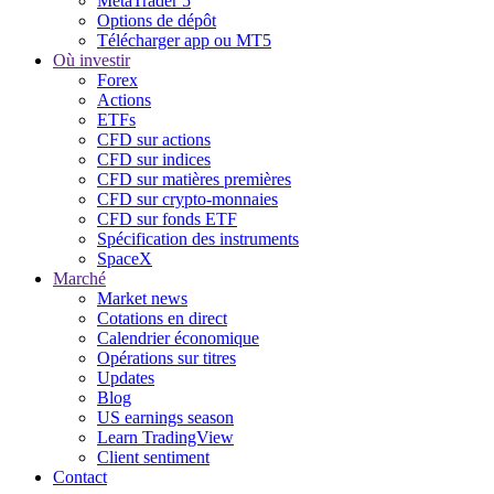
MetaTrader 5
Options de dépôt
Télécharger app ou MT5
Où investir
Forex
Actions
ETFs
CFD sur actions
CFD sur indices
CFD sur matières premières
CFD sur crypto-monnaies
CFD sur fonds ETF
Spécification des instruments
SpaceX
Marché
Market news
Cotations en direct
Calendrier économique
Opérations sur titres
Updates
Blog
US earnings season
Learn TradingView
Client sentiment
Contact