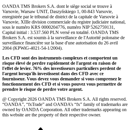
OANDA TMS Brokers S.A. dont le siège social se trouve à
Varsovie, Warsaw UNIT, Daszyńskiego 1, 00-843 Varsovie,
enregistrée par le tribunal de district de la capitale de Varsovie à
Varsovie, XIIIe division commerciale du registre judiciaire national,
sous le numéro KRS 0000204776, numéro NIP 5262759131,
Capital initial : 3.537.560 PLN versé en totalité. OANDA TMS
Brokers S.A. est soumis à la surveillance de l'Autorité polonaise de
surveillance financière sur la base d'une autorisation du 26 avril
2004 (KPWiG-4021-54-1/2004).
Les CFD sont des instruments complexes et comportent un
risque élevé de perdre rapidement de l'argent en raison de
l'effet de levier. 76% des investisseurs particuliers perdent de
l'argent lorsqu'ils investissent dans des CFD avec ce
fournisseur. Vous devez vous demander si vous comprenez le
fonctionnement des CFD et si vous pouvez vous permettre de
prendre le risque de perdre votre argent.
@ Copyright 2026 OANDA TMS Brokers S.A. All rights reserved.
“OANDA”, “fxTrade” and OANDA’s “fx” family of trademarks are
owned by OANDA Corporation. All other trademarks appearing on
this website are the property of their respective owner.