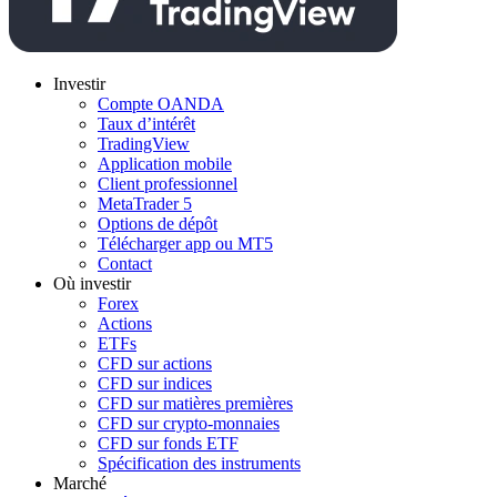
Investir
Compte OANDA
Taux d’intérêt
TradingView
Application mobile
Client professionnel
MetaTrader 5
Options de dépôt
Télécharger app ou MT5
Contact
Où investir
Forex
Actions
ETFs
CFD sur actions
CFD sur indices
CFD sur matières premières
CFD sur crypto-monnaies
CFD sur fonds ETF
Spécification des instruments
Marché