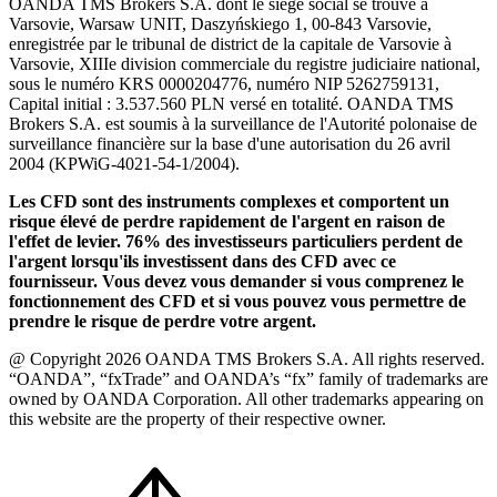
OANDA TMS Brokers S.A. dont le siège social se trouve à
Varsovie, Warsaw UNIT, Daszyńskiego 1, 00-843 Varsovie,
enregistrée par le tribunal de district de la capitale de Varsovie à
Varsovie, XIIIe division commerciale du registre judiciaire national,
sous le numéro KRS 0000204776, numéro NIP 5262759131,
Capital initial : 3.537.560 PLN versé en totalité. OANDA TMS
Brokers S.A. est soumis à la surveillance de l'Autorité polonaise de
surveillance financière sur la base d'une autorisation du 26 avril
2004 (KPWiG-4021-54-1/2004).
Les CFD sont des instruments complexes et comportent un
risque élevé de perdre rapidement de l'argent en raison de
l'effet de levier. 76% des investisseurs particuliers perdent de
l'argent lorsqu'ils investissent dans des CFD avec ce
fournisseur. Vous devez vous demander si vous comprenez le
fonctionnement des CFD et si vous pouvez vous permettre de
prendre le risque de perdre votre argent.
@ Copyright 2026 OANDA TMS Brokers S.A. All rights reserved.
“OANDA”, “fxTrade” and OANDA’s “fx” family of trademarks are
owned by OANDA Corporation. All other trademarks appearing on
this website are the property of their respective owner.