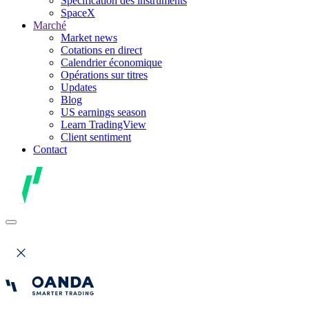
Spécification des instruments
SpaceX
Marché
Market news
Cotations en direct
Calendrier économique
Opérations sur titres
Updates
Blog
US earnings season
Learn TradingView
Client sentiment
Contact