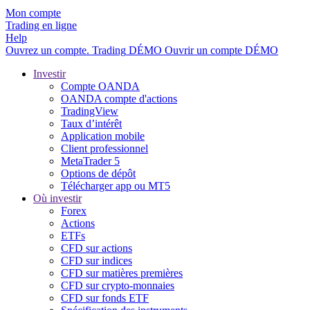
Mon compte
Trading en ligne
Help
Ouvrez un compte.
Trading
DÉMO
Ouvrir un compte DÉMO
Investir
Compte OANDA
OANDA compte d'actions
TradingView
Taux d’intérêt
Application mobile
Client professionnel
MetaTrader 5
Options de dépôt
Télécharger app ou MT5
Où investir
Forex
Actions
ETFs
CFD sur actions
CFD sur indices
CFD sur matières premières
CFD sur crypto-monnaies
CFD sur fonds ETF