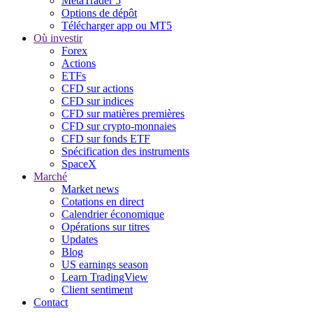
MetaTrader 5
Options de dépôt
Télécharger app ou MT5
Où investir
Forex
Actions
ETFs
CFD sur actions
CFD sur indices
CFD sur matières premières
CFD sur crypto-monnaies
CFD sur fonds ETF
Spécification des instruments
SpaceX
Marché
Market news
Cotations en direct
Calendrier économique
Opérations sur titres
Updates
Blog
US earnings season
Learn TradingView
Client sentiment
Contact