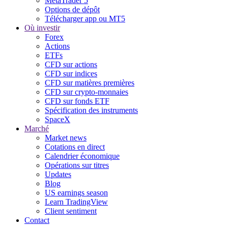
MetaTrader 5
Options de dépôt
Télécharger app ou MT5
Où investir
Forex
Actions
ETFs
CFD sur actions
CFD sur indices
CFD sur matières premières
CFD sur crypto-monnaies
CFD sur fonds ETF
Spécification des instruments
SpaceX
Marché
Market news
Cotations en direct
Calendrier économique
Opérations sur titres
Updates
Blog
US earnings season
Learn TradingView
Client sentiment
Contact