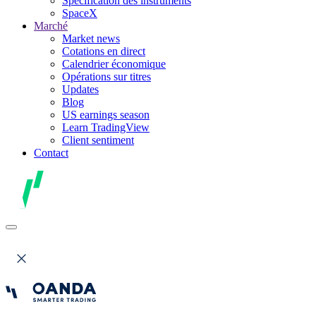
Spécification des instruments
SpaceX
Marché
Market news
Cotations en direct
Calendrier économique
Opérations sur titres
Updates
Blog
US earnings season
Learn TradingView
Client sentiment
Contact