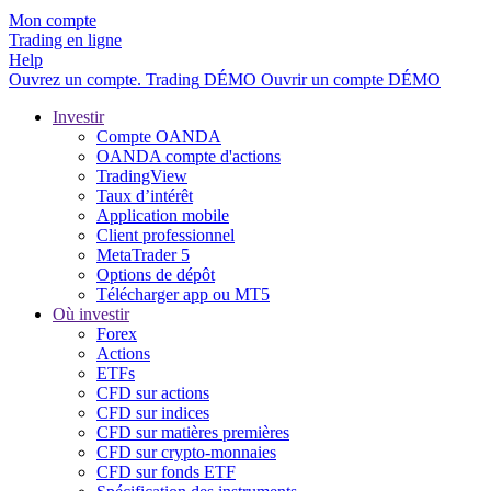
Mon compte
Trading en ligne
Help
Ouvrez un compte.
Trading
DÉMO
Ouvrir un compte DÉMO
Investir
Compte OANDA
OANDA compte d'actions
TradingView
Taux d’intérêt
Application mobile
Client professionnel
MetaTrader 5
Options de dépôt
Télécharger app ou MT5
Où investir
Forex
Actions
ETFs
CFD sur actions
CFD sur indices
CFD sur matières premières
CFD sur crypto-monnaies
CFD sur fonds ETF