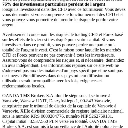
76% des investisseurs particuliers perdent de l'argent
lorsqu'ils investissent dans des CFD avec ce fournisseur. Vous devez
vous demander si vous comprenez le fonctionnement des CFD et si
vous pouvez vous permettre de prendre le risque de perdre votre
argent.
Avertissement concernant les risques: le trading CFD et Forex basé
sur les effets de levier est très risqué pour votre capital. Si vous
investissez dans ce produit, vous pouvez perdre une partie ou la
totalité de l'argent investi. C'est la raison pour laquelle les marchés
CFD et Forex peuvent ne pas convenir à tous les investisseurs.
Assurez-vous de comprendre les risques et, si nécessaire, demandez
un avis indépendant. Les informations reprises sur ce site web ne
s'adressent pas aux destinataires d'un pays spécifique et ne sont pas
destinées à être diffusées dans des pays où leur diffusion ou
utilisation serait incompatible avec les lois, exigences et
réglementations locales.
OANDA TMS Brokers S.A. dont le siège social se trouve à
Varsovie, Warsaw UNIT, Daszyńskiego 1, 00-843 Varsovie,
enregistrée par le tribunal de district de la capitale de Varsovie à
Varsovie, XIIIe division commerciale du registre judiciaire national,
sous le numéro KRS 0000204776, numéro NIP 5262759131,
Capital initial : 3.537.560 PLN versé en totalité. OANDA TMS
Brokers S.A. est soumis à la surveillance de l'Autorité polonaise de