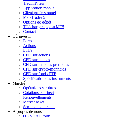
TradingView
Application mobile
Client professionnel
MetaTrader 5
Options de dépôt
Télécharger app ou MT5
Contact
Où investir
Forex
Actions
ETFs
CFD sur actions
CFD sur indices
CFD sur matières premières
CFD sur crypto-monnaies
CFD sur fonds ETF
Spécification des instruments
Marché
Opérations sur titres
Cotations en direct
Renouvellements
Market news
Sentiment du client
À propos de nous
OANDA Group