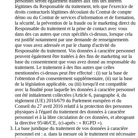
personnel seront également traitées aux fins des intérêts
légitimes du Responsable du traitement, tels que l'exercice de
droits contractuels légitimes découlant du Contrat de compte
démo ou du Contrat de services d'information et de formation,
la sécurité, la prévention de la fraude ou le marketing direct du
Responsable du traitement et la prise de contact avec vous
dans des cas autres que ceux spécifiés ci-dessus, lorsque cela
est justifié notamment par une demande de renseignements
que vous avez adressée et par le champ d'activité du
Responsable du traitement. Vos données à caractère personnel
peuvent également être traitées à des fins de marketing sur la
base du consentement que vous avez donné au responsable du
traitement. Le traitement à des fins autres que celles
mentionnées ci-dessus peut être effectué : (i) sur la base de
l'obtention d'un consentement supplémentaire, (ii) sur la base
de la législation applicable, ou (iii) lorsqu'il est compatible
avec la finalité pour laquelle les données à caractère personnel
ont été initialement collectées (Article 6, paragraphe 4, du
règlement (UE) 2016/679 du Parlement européen et du
Conseil du 27 avril 2016 relatif à la protection des personnes
physiques à l'égard du traitement des données à caractère
personnel et à la libre circulation de ces données, et abrogeant
la directive 95/46/CE, (ci-après : « RGPD »).
La base juridique du traitement de vos données à caractère
personnel est : a. dans la mesure où le traitement est nécessaire