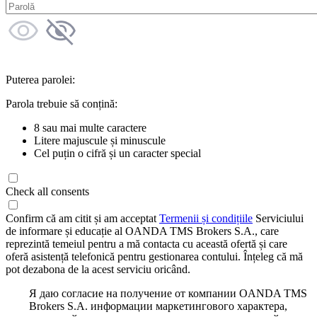
Puterea parolei:
Parola trebuie să conțină:
8 sau mai multe caractere
Litere majuscule și minuscule
Cel puțin o cifră și un caracter special
Check all consents
Confirm că am citit și am acceptat
Termenii și condițiile
Serviciului
de informare și educație al OANDA TMS Brokers S.A., care
reprezintă temeiul pentru a mă contacta cu această ofertă și care
oferă asistență telefonică pentru gestionarea contului. Înțeleg că mă
pot dezabona de la acest serviciu oricând.
Я даю согласие на получение от компании OANDA TMS
Brokers S.A. информации маркетингового характера,