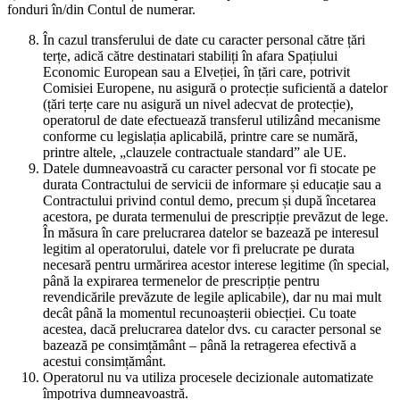
fonduri în/din Contul de numerar.
În cazul transferului de date cu caracter personal către țări
terțe, adică către destinatari stabiliți în afara Spațiului
Economic European sau a Elveției, în țări care, potrivit
Comisiei Europene, nu asigură o protecție suficientă a datelor
(țări terțe care nu asigură un nivel adecvat de protecție),
operatorul de date efectuează transferul utilizând mecanisme
conforme cu legislația aplicabilă, printre care se numără,
printre altele, „clauzele contractuale standard” ale UE.
Datele dumneavoastră cu caracter personal vor fi stocate pe
durata Contractului de servicii de informare și educație sau a
Contractului privind contul demo, precum și după încetarea
acestora, pe durata termenului de prescripție prevăzut de lege.
În măsura în care prelucrarea datelor se bazează pe interesul
legitim al operatorului, datele vor fi prelucrate pe durata
necesară pentru urmărirea acestor interese legitime (în special,
până la expirarea termenelor de prescripție pentru
revendicările prevăzute de legile aplicabile), dar nu mai mult
decât până la momentul recunoașterii obiecției. Cu toate
acestea, dacă prelucrarea datelor dvs. cu caracter personal se
bazează pe consimțământ – până la retragerea efectivă a
acestui consimțământ.
Operatorul nu va utiliza procesele decizionale automatizate
împotriva dumneavoastră.