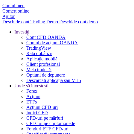
Contul meu
Comerț online
Ajutor
Deschide cont
Trading
Demo
Deschide cont demo
Investiți
Cont CFD OANDA
Contul de acțiuni OANDA
TradingView
Rata dobânzii
Aplicație mobilă
Client profesional
Meta trader 5
Opțiuni de depunere
Descărcați aplicația sau MT5
Unde să investești
Forex
Acțiuni
ETFs
Acțiuni CFD-uri
Indici CFD
CFD-uri pe mărfuri
CFD-uri pe criptomonede
Fonduri ETF CFD-uri