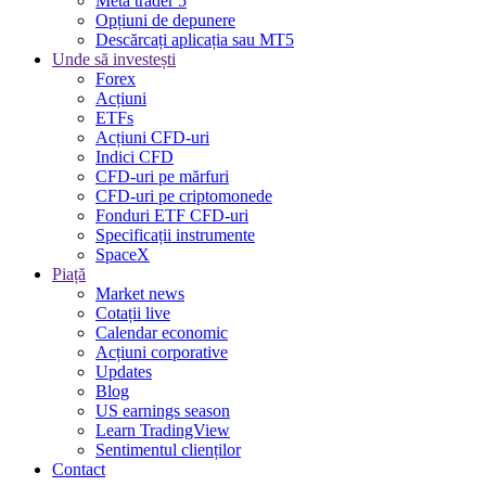
Meta trader 5
Opțiuni de depunere
Descărcați aplicația sau MT5
Unde să investești
Forex
Acțiuni
ETFs
Acțiuni CFD-uri
Indici CFD
CFD-uri pe mărfuri
CFD-uri pe criptomonede
Fonduri ETF CFD-uri
Specificații instrumente
SpaceX
Piață
Market news
Cotații live
Calendar economic
Acțiuni corporative
Updates
Blog
US earnings season
Learn TradingView
Sentimentul clienților
Contact