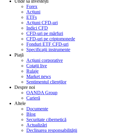
Unde să investești
Forex
Acțiuni
ETFs
Acțiuni CFD-uri
Indici CFD
CFD-uri pe mărfuri
CFD-uri pe criptomonede
Fonduri ETF CFD-uri
Specificații instrumente
Piață
Acțiuni corporative
Cotații live
Rulaje
Market news
Sentimentul clienților
Despre noi
OANDA Group
Carieră
Altele
Documente
Blog
Securitate cibernetică
Actualizări
Declinarea responsabilității