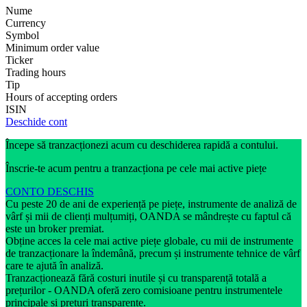
Nume
Currency
Symbol
Minimum order value
Ticker
Trading hours
Tip
Hours of accepting orders
ISIN
Deschide cont
Începe să tranzacționezi acum cu deschiderea rapidă a contului.
Înscrie-te acum pentru a tranzacționa pe cele mai active piețe
CONTO DESCHIS
Cu peste 20 de ani de experiență pe piețe, instrumente de analiză de
vârf și mii de clienți mulțumiți, OANDA se mândrește cu faptul că
este un broker premiat.
Obține acces la cele mai active piețe globale, cu mii de instrumente
de tranzacționare la îndemână, precum și instrumente tehnice de vârf
care te ajută în analiză.
Tranzacționează fără costuri inutile și cu transparență totală a
prețurilor - OANDA oferă zero comisioane pentru instrumentele
principale și prețuri transparente.