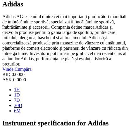
Adidas
Adidas AG este unul dintre cei mai importanți producători mondiali
de îmbrăcăminte sportivă, specializat în încălțăminte sportivă,
îmbrăcăminte și accesorii. Compania deține marca Adidas și
dezvoltă produse pentru o gamă largă de sporturi, printre care
fotbalul, alergarea, baschetul și antrenamentul. Adidas își
comercializează produsele prin magazine de vânzare cu amănuntul,
platforme de comerț electronic și parteneri de vânzare cu ridicata din
întreaga lume. Investitorii pot urmări pe grafic cel mai recent curs al
acțiunilor Adidas, performanța pe piață și evoluția istorică a
prețurilor.
Vinde
Cumpără
BID
0.0000
ASK
0.0000
1H
1D
7D
30D
6M
Instrument specification for Adidas