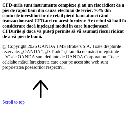
CFD-urile sunt instrumente complexe și au un risc ridicat de a
pierde rapid bani din cauza efectului de levier. 76% din
conturile investitorilor de retail pierd bani atunci când
tranzacționează CFD-uri cu acest furnizor. Ar trebui să luați în
considerare dacă înțelegeți modul în care funcționează
CFDurile și dacă vă puteți permite să vă asumați riscul ridicat
de a vă pierde banii.
@ Copyright 2026 OANDA TMS Brokers S.A. Toate drepturile
rezervate. „OANDA”, „fxTrade” și familia de mărci înregistrate
„fx” ale OANDA sunt deținute de OANDA Corporation. Toate
celelalte mărci înregistrate care apar pe acest site web sunt
proprietatea posesorilor respectivi.
Scroll to top