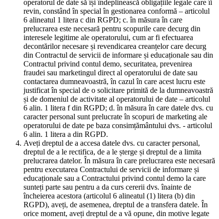
operatorul de date să își îndeplinească obligațiile legale care îi
revin, constând în special în gestionarea conformă – articolul
6 alineatul 1 litera c din RGPD; c. în măsura în care
prelucrarea este necesară pentru scopurile care decurg din
interesele legitime ale operatorului, cum ar fi efectuarea
decontărilor necesare și revendicarea creanțelor care decurg
din Contractul de servicii de informare și educaționale sau din
Contractul privind contul demo, securitatea, prevenirea
fraudei sau marketingul direct al operatorului de date sau
contactarea dumneavoastră, în cazul în care acest lucru este
justificat în special de o solicitare primită de la dumneavoastră
și de domeniul de activitate al operatorului de date – articolul
6 alin. 1 litera f din RGPD; d. în măsura în care datele dvs. cu
caracter personal sunt prelucrate în scopuri de marketing ale
operatorului de date pe baza consimțământului dvs. - articolul
6 alin. 1 litera a din RGPD.
Aveți dreptul de a accesa datele dvs. cu caracter personal,
dreptul de a le rectifica, de a le șterge și dreptul de a limita
prelucrarea datelor. În măsura în care prelucrarea este necesară
pentru executarea Contractului de servicii de informare și
educaționale sau a Contractului privind contul demo la care
sunteți parte sau pentru a da curs cererii dvs. înainte de
încheierea acestora (articolul 6 alineatul (1) litera (b) din
RGPD), aveți, de asemenea, dreptul de a transfera datele. În
orice moment, aveți dreptul de a vă opune, din motive legate