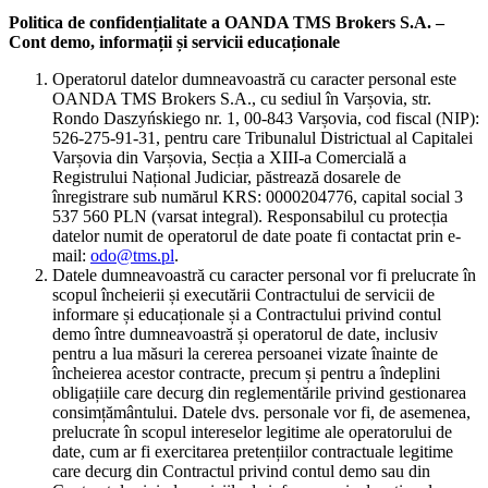
Politica de confidențialitate a OANDA TMS Brokers S.A. –
Cont demo, informații și servicii educaționale
Operatorul datelor dumneavoastră cu caracter personal este
OANDA TMS Brokers S.A., cu sediul în Varșovia, str.
Rondo Daszyńskiego nr. 1, 00-843 Varșovia, cod fiscal (NIP):
526-275-91-31, pentru care Tribunalul Districtual al Capitalei
Varșovia din Varșovia, Secția a XIII-a Comercială a
Registrului Național Judiciar, păstrează dosarele de
înregistrare sub numărul KRS: 0000204776, capital social 3
537 560 PLN (varsat integral). Responsabilul cu protecția
datelor numit de operatorul de date poate fi contactat prin e-
mail:
odo@tms.pl
.
Datele dumneavoastră cu caracter personal vor fi prelucrate în
scopul încheierii și executării Contractului de servicii de
informare și educaționale și a Contractului privind contul
demo între dumneavoastră și operatorul de date, inclusiv
pentru a lua măsuri la cererea persoanei vizate înainte de
încheierea acestor contracte, precum și pentru a îndeplini
obligațiile care decurg din reglementările privind gestionarea
consimțământului. Datele dvs. personale vor fi, de asemenea,
prelucrate în scopul intereselor legitime ale operatorului de
date, cum ar fi exercitarea pretențiilor contractuale legitime
care decurg din Contractul privind contul demo sau din