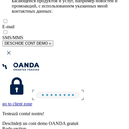
касающейся продуктов и услуг, например новостей и
промоакций, с использованием указанных мной
контактных данных:
E-mail
SMS/MMS
DESCHIDE CONT DEMO »
go to client zone
Testează contul nostru!
Deschideți un cont demo OANDA gratuit
Rodo section