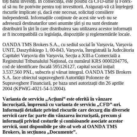
toți banii investiți. În consecință, este posibil ca CFD-urile și Forex-
ul să nu fie potrivite pentru toți investitorii. Asigurați-vă că înțelegeți
riscurile implicate și, dacă este necesar, solicitați consiliere
independentă. Informațiile conținute de acest site web nu se
adresează destinatarilor unei anumite țări și nu sunt destinate
distribuirii în țări în care distribuirea sau utilizarea acestor informații
ar fi incompatibilă cu legislația, dispozițiile și reglementările locale.
OANDA TMS Brokers S.A., cu sediul social în Varșovia, Varșovia
UNIT, Daszyńskiego 1, 00-843, Varșovia, înregistrată la Judecătoria
Capitalei Varșovia din Varșovia, Secția a XIII-a Comercială a
Registrului Tribunalului Național, cu numărul KRS 0000204776,
cod de identificare fiscală 595126127, capital social inițial:
3.537,560 PNL, subscris și vărsat integral. OANDA TMS Brokers
S.A. face obiectul supravegherii Autorității Poloneze de
Supraveghere Financiară, pe baza unei autorizații din 26 aprilie
2004 (KPWiG-4021-54-1/2004).
Varianta de serviciu „Acțiuni” este oferită în vânzare
încrucișată, împreună cu varianta de serviciu „CFD”-uri.
Informații detaliate privind riscurile care decurg din diversele
servicii care fac parte din vânzarea încrucișată, precum și
informații privind costurile și comisioanele asociate acestor
servicii, sunt disponibile pe site-ul web al OANDA TMS
Brokers, în secțiunea „Documente”.