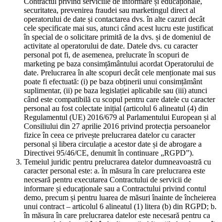
Contractul privind serviciile de informare și educaționale,
securitatea, prevenirea fraudei sau marketingul direct al
operatorului de date și contactarea dvs. în alte cazuri decât
cele specificate mai sus, atunci când acest lucru este justificat
în special de o solicitare primită de la dvs. și de domeniul de
activitate al operatorului de date. Datele dvs. cu caracter
personal pot fi, de asemenea, prelucrate în scopuri de
marketing pe baza consimțământului acordat Operatorului de
date. Prelucrarea în alte scopuri decât cele menționate mai sus
poate fi efectuată: (i) pe baza obținerii unui consimțământ
suplimentar, (ii) pe baza legislației aplicabile sau (iii) atunci
când este compatibilă cu scopul pentru care datele cu caracter
personal au fost colectate inițial (articolul 6 alineatul (4) din
Regulamentul (UE) 2016/679 al Parlamentului European și al
Consiliului din 27 aprilie 2016 privind protecția persoanelor
fizice în ceea ce privește prelucrarea datelor cu caracter
personal și libera circulație a acestor date și de abrogare a
Directivei 95/46/CE, denumit în continuare „RGPD”).
Temeiul juridic pentru prelucrarea datelor dumneavoastră cu
caracter personal este: a. în măsura în care prelucrarea este
necesară pentru executarea Contractului de servicii de
informare și educaționale sau a Contractului privind contul
demo, precum și pentru luarea de măsuri înainte de încheierea
unui contract – articolul 6 alineatul (1) litera (b) din RGPD; b.
în măsura în care prelucrarea datelor este necesară pentru ca