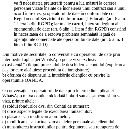
va fi necesitatea prelucrării pentru a lua măsuri la cererea
persoanei vizate înainte de încheierea unui contract sau a unui
acord între dvs. și operatorul de date în conformitate cu
Regulamentul Serviciului de Informare și Educație (art. 6 alin.
1 litera b din RGPD); iar în alte cazuri, interesul legitim al
operatorului de date (art. 6 alin. 1 litera f din RGPD) constând
în necesitatea de a rezolva problema semnalată legată de
operațiunile comerciale ale operatorului de date (art. 6 alin. 1
litera f din RGPD).
Din motive de securitate, o conversație cu operatorul de date prin
intermediul aplicației WhatsApp poate viza exclusiv:
a) asistență în timpul procesului de deschidere a contului (explicarea
pașilor care alcătuiesc procedura de înregistrare);
b) oferirea de răspunsuri la întrebările clienților cu privire la
operațiunile OANDA.
O conversație cu operatorul de date prin intermediul aplicației
WhatsApp nu va conține niciodată linkuri sau atașamente și nu va
viza, printre altele:
a) soldul fondurilor dvs. din Contul de numerar;
b) orice aspecte legate de executarea tranzacțiilor;
c) plasarea sau modificarea ordinelor;
d) modificarea sau actualizarea datelor personale ale clientului;
e) transmiterea instrucțiunilor pentru depunerea sau retragerea de