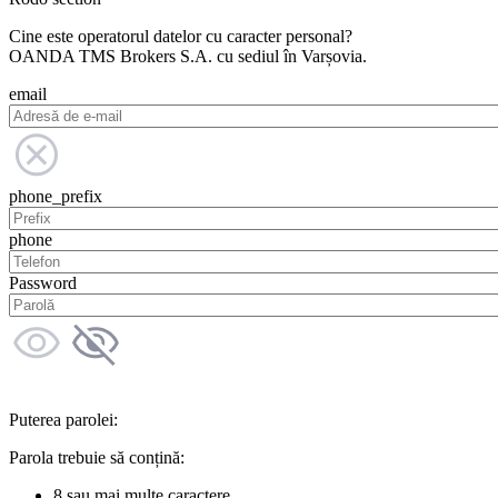
Cine este operatorul datelor cu caracter personal?
OANDA TMS Brokers S.A. cu sediul în Varșovia.
email
phone_prefix
phone
Password
Puterea parolei:
Parola trebuie să conțină:
8 sau mai multe caractere