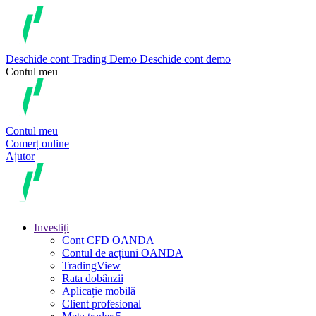
Deschide cont
Trading
Demo
Deschide cont demo
Contul meu
Contul meu
Comerț online
Ajutor
Investiți
Cont CFD OANDA
Contul de acțiuni OANDA
TradingView
Rata dobânzii
Aplicație mobilă
Client profesional