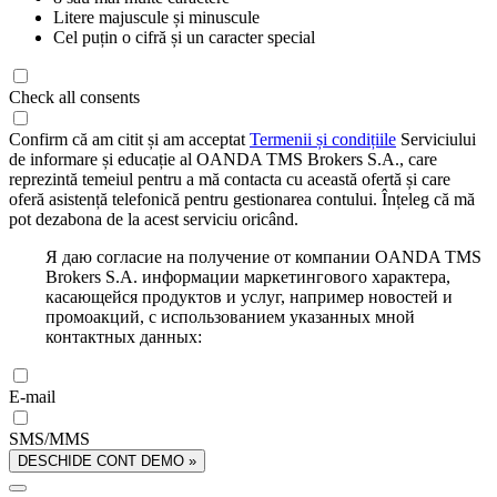
Litere majuscule și minuscule
Cel puțin o cifră și un caracter special
Check all consents
Confirm că am citit și am acceptat
Termenii și condițiile
Serviciului
de informare și educație al OANDA TMS Brokers S.A., care
reprezintă temeiul pentru a mă contacta cu această ofertă și care
oferă asistență telefonică pentru gestionarea contului. Înțeleg că mă
pot dezabona de la acest serviciu oricând.
Я даю согласие на получение от компании OANDA TMS
Brokers S.A. информации маркетингового характера,
касающейся продуктов и услуг, например новостей и
промоакций, с использованием указанных мной
контактных данных:
E-mail
SMS/MMS
DESCHIDE CONT DEMO »