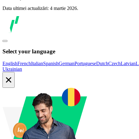
Data ultimei actualizări: 4 martie 2026.
Select your language
English
French
Italian
Spanish
German
Portuguese
Dutch
Czech
Latvian
L
Ukrainian
×