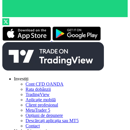
Investiți
Cont CFD OANDA
Rata dobânzii
TradingView
Aplicație mobilă
Client profesional
MetaTrader 5
Opțiuni de depunere
Descărcați aplicația sau MT5
Contact