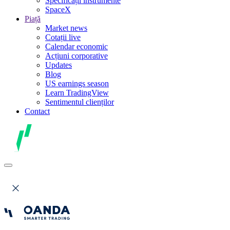
Specificații instrumente
SpaceX
Piață
Market news
Cotații live
Calendar economic
Acțiuni corporative
Updates
Blog
US earnings season
Learn TradingView
Sentimentul clienților
Contact