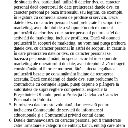
de situația dvs. particulară, utilizării datelor dvs. cu caracter
personal dacă operatorul de date prelucrează datele dvs. cu
caracter personal pe baza interesului său legitim, de exemplu,
în legătură cu comercializarea de produse și servicii. Dacă
datele dvs. cu caracter personal sunt prelucrate în scopuri de
marketing, aveți dreptul de a vă opune în orice moment
prelucrării datelor dvs. cu caracter personal pentru astfel de
activități de marketing, inclusiv profilarea. Dacă vă opuneți
prelucrării în scopuri de marketing, nu vom mai putea prelucra
datele dvs. cu caracter personal în astfel de scopuri. În cazurile
în care prelucrarea datelor dvs. cu caracter personal se
bazează pe consimțământ, în special acordat în scopuri de
marketing ale operatorului de date, aveți dreptul să vă retrageți
consimțământul în orice moment, fără a afecta legalitatea
prelucrării bazate pe consimțământ înainte de retragerea
acestuia. Dacă considerați că datele dvs. sunt prelucrate în
contradicție cu cerințele legale, puteți depune o plângere la
autoritatea de supraveghere competentă, respectiv la
Președintele Oficiului pentru Protecția Datelor cu Caracter
Personal din Polonia.
Furnizarea datelor este voluntară, dar necesară pentru
încheierea Contractului de servicii de informare și
educaționale și a Contractului privind contul demo.
Datele dumneavoastră cu caracter personal pot fi transferate
către următoarele categorii de entități: bănci, entități care oferă