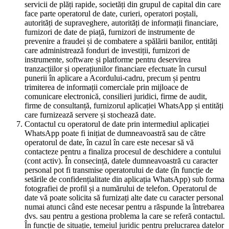
servicii de plăți rapide, societăți din grupul de capital din care
face parte operatorul de date, curieri, operatori poștali,
autorități de supraveghere, autorități de informații financiare,
furnizori de date de piață, furnizori de instrumente de
prevenire a fraudei și de combatere a spălării banilor, entități
care administrează fonduri de investiții, furnizori de
instrumente, software și platforme pentru deservirea
tranzacțiilor și operațiunilor financiare efectuate în cursul
punerii în aplicare a Acordului-cadru, precum și pentru
trimiterea de informații comerciale prin mijloace de
comunicare electronică, consilieri juridici, firme de audit,
firme de consultanță, furnizorul aplicației WhatsApp și entități
care furnizează servere și stochează date.
Contactul cu operatorul de date prin intermediul aplicației
WhatsApp poate fi inițiat de dumneavoastră sau de către
operatorul de date, în cazul în care este necesar să vă
contacteze pentru a finaliza procesul de deschidere a contului
(cont activ). În consecință, datele dumneavoastră cu caracter
personal pot fi transmise operatorului de date (în funcție de
setările de confidențialitate din aplicația WhatsApp) sub forma
fotografiei de profil și a numărului de telefon. Operatorul de
date vă poate solicita să furnizați alte date cu caracter personal
numai atunci când este necesar pentru a răspunde la întrebarea
dvs. sau pentru a gestiona problema la care se referă contactul.
În funcție de situație, temeiul juridic pentru prelucrarea datelor