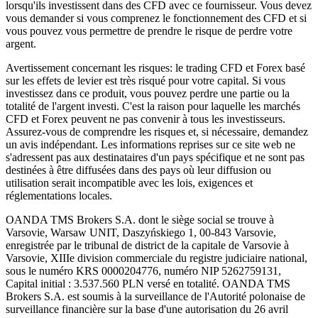
lorsqu'ils investissent dans des CFD avec ce fournisseur. Vous devez
vous demander si vous comprenez le fonctionnement des CFD et si
vous pouvez vous permettre de prendre le risque de perdre votre
argent.
Avertissement concernant les risques: le trading CFD et Forex basé
sur les effets de levier est très risqué pour votre capital. Si vous
investissez dans ce produit, vous pouvez perdre une partie ou la
totalité de l'argent investi. C'est la raison pour laquelle les marchés
CFD et Forex peuvent ne pas convenir à tous les investisseurs.
Assurez-vous de comprendre les risques et, si nécessaire, demandez
un avis indépendant. Les informations reprises sur ce site web ne
s'adressent pas aux destinataires d'un pays spécifique et ne sont pas
destinées à être diffusées dans des pays où leur diffusion ou
utilisation serait incompatible avec les lois, exigences et
réglementations locales.
OANDA TMS Brokers S.A. dont le siège social se trouve à
Varsovie, Warsaw UNIT, Daszyńskiego 1, 00-843 Varsovie,
enregistrée par le tribunal de district de la capitale de Varsovie à
Varsovie, XIIIe division commerciale du registre judiciaire national,
sous le numéro KRS 0000204776, numéro NIP 5262759131,
Capital initial : 3.537.560 PLN versé en totalité. OANDA TMS
Brokers S.A. est soumis à la surveillance de l'Autorité polonaise de
surveillance financière sur la base d'une autorisation du 26 avril