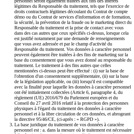
personnel seront également traitées aux fins des intérêts
légitimes du Responsable du traitement, tels que l'exercice de
droits contractuels légitimes découlant du Contrat de compte
démo ou du Contrat de services d'information et de formation,
la sécurité, la prévention de la fraude ou le marketing direct du
Responsable du traitement et la prise de contact avec vous
dans des cas autres que ceux spécifiés ci-dessus, lorsque cela
est justifié notamment par une demande de renseignements
que vous avez adressée et par le champ d'activité du
Responsable du traitement. Vos données à caractère personnel
peuvent également être traitées à des fins de marketing sur la
base du consentement que vous avez donné au responsable du
traitement. Le traitement à des fins autres que celles
mentionnées ci-dessus peut être effectué : (i) sur la base de
l'obtention d'un consentement supplémentaire, (ii) sur la base
de la législation applicable, ou (iii) lorsqu'il est compatible
avec la finalité pour laquelle les données à caractère personnel
ont été initialement collectées (Article 6, paragraphe 4, du
règlement (UE) 2016/679 du Parlement européen et du
Conseil du 27 avril 2016 relatif à la protection des personnes
physiques à l'égard du traitement des données à caractère
personnel et à la libre circulation de ces données, et abrogeant
la directive 95/46/CE, (ci-après : « RGPD »).
La base juridique du traitement de vos données à caractère
personnel est : a. dans la mesure où le traitement est nécessaire