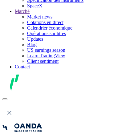
Spécification des instruments
SpaceX
Marché
Market news
Cotations en direct
Calendrier économique
Opérations sur titres
Updates
Blog
US earnings season
Learn TradingView
Client sentiment
Contact