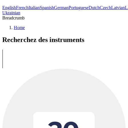
English
French
Italian
Spanish
German
Portuguese
Dutch
Czech
Latvian
L
Ukrainian
Breadcrumb
Home
Recherchez des instruments