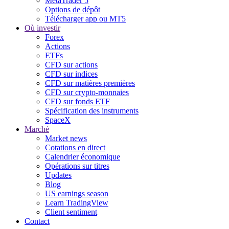
MetaTrader 5
Options de dépôt
Télécharger app ou MT5
Où investir
Forex
Actions
ETFs
CFD sur actions
CFD sur indices
CFD sur matières premières
CFD sur crypto-monnaies
CFD sur fonds ETF
Spécification des instruments
SpaceX
Marché
Market news
Cotations en direct
Calendrier économique
Opérations sur titres
Updates
Blog
US earnings season
Learn TradingView
Client sentiment
Contact