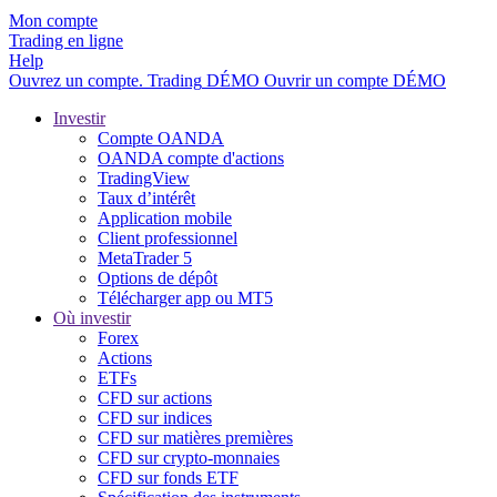
Mon compte
Trading en ligne
Help
Ouvrez un compte.
Trading
DÉMO
Ouvrir un compte DÉMO
Investir
Compte OANDA
OANDA compte d'actions
TradingView
Taux d’intérêt
Application mobile
Client professionnel
MetaTrader 5
Options de dépôt
Télécharger app ou MT5
Où investir
Forex
Actions
ETFs
CFD sur actions
CFD sur indices
CFD sur matières premières
CFD sur crypto-monnaies
CFD sur fonds ETF