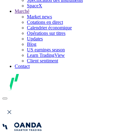
Spécification des instruments
SpaceX
Marché
Market news
Cotations en direct
Calendrier économique
Opérations sur titres
Updates
Blog
US earnings season
Learn TradingView
Client sentiment
Contact