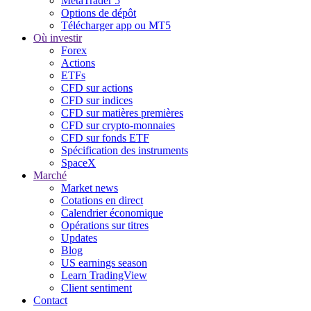
MetaTrader 5
Options de dépôt
Télécharger app ou MT5
Où investir
Forex
Actions
ETFs
CFD sur actions
CFD sur indices
CFD sur matières premières
CFD sur crypto-monnaies
CFD sur fonds ETF
Spécification des instruments
SpaceX
Marché
Market news
Cotations en direct
Calendrier économique
Opérations sur titres
Updates
Blog
US earnings season
Learn TradingView
Client sentiment
Contact