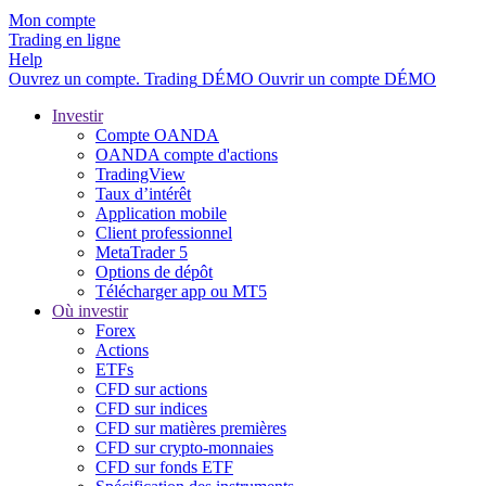
Mon compte
Trading en ligne
Help
Ouvrez un compte.
Trading
DÉMO
Ouvrir un compte DÉMO
Investir
Compte OANDA
OANDA compte d'actions
TradingView
Taux d’intérêt
Application mobile
Client professionnel
MetaTrader 5
Options de dépôt
Télécharger app ou MT5
Où investir
Forex
Actions
ETFs
CFD sur actions
CFD sur indices
CFD sur matières premières
CFD sur crypto-monnaies
CFD sur fonds ETF