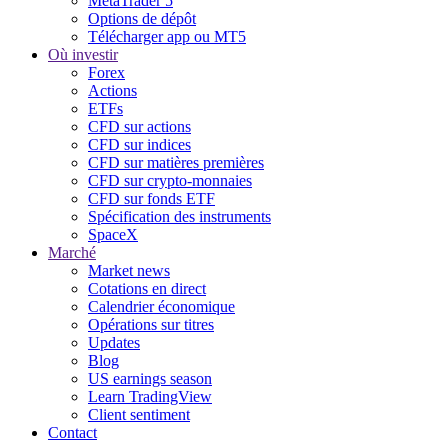
MetaTrader 5
Options de dépôt
Télécharger app ou MT5
Où investir
Forex
Actions
ETFs
CFD sur actions
CFD sur indices
CFD sur matières premières
CFD sur crypto-monnaies
CFD sur fonds ETF
Spécification des instruments
SpaceX
Marché
Market news
Cotations en direct
Calendrier économique
Opérations sur titres
Updates
Blog
US earnings season
Learn TradingView
Client sentiment
Contact