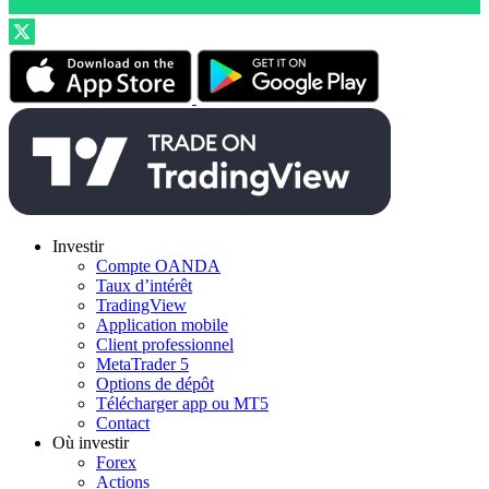
Investir
Compte OANDA
Taux d’intérêt
TradingView
Application mobile
Client professionnel
MetaTrader 5
Options de dépôt
Télécharger app ou MT5
Contact
Où investir
Forex
Actions