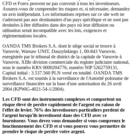
CFD et Forex peuvent ne pas convenir à tous les investisseurs.
Assurez-vous de comprendre les risques et, si nécessaire, demandez
un avis indépendant. Les informations reprises sur ce site web ne
s'adressent pas aux destinataires d'un pays spécifique et ne sont pas
destinées à être diffusées dans des pays où leur diffusion ou
utilisation serait incompatible avec les lois, exigences et
réglementations locales.
OANDA TMS Brokers S.A. dont le siège social se trouve à
Varsovie, Warsaw UNIT, Daszyńskiego 1, 00-843 Varsovie,
enregistrée par le tribunal de district de la capitale de Varsovie à
Varsovie, XIIIe division commerciale du registre judiciaire national,
sous le numéro KRS 0000204776, numéro NIP 5262759131,
Capital initial : 3.537.560 PLN versé en totalité. OANDA TMS
Brokers S.A. est soumis à la surveillance de l'Autorité polonaise de
surveillance financière sur la base d'une autorisation du 26 avril
2004 (KPWiG-4021-54-1/2004).
Les CFD sont des instruments complexes et comportent un
risque élevé de perdre rapidement de l'argent en raison de
l'effet de levier. 76% des investisseurs particuliers perdent de
l'argent lorsqu'ils investissent dans des CFD avec ce
fournisseur. Vous devez vous demander si vous comprenez le
fonctionnement des CFD et si vous pouvez vous permettre de
prendre le risque de perdre votre argent.