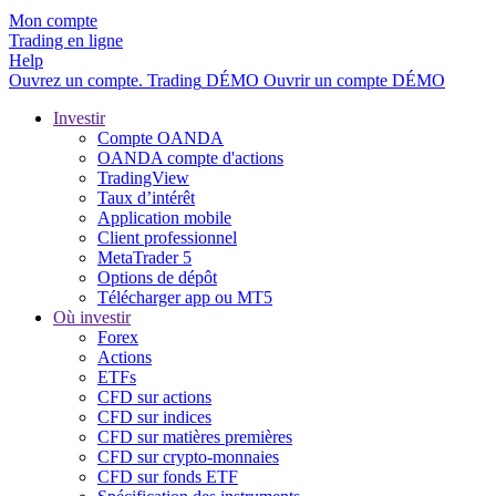
Mon compte
Trading en ligne
Help
Ouvrez un compte.
Trading
DÉMO
Ouvrir un compte DÉMO
Investir
Compte OANDA
OANDA compte d'actions
TradingView
Taux d’intérêt
Application mobile
Client professionnel
MetaTrader 5
Options de dépôt
Télécharger app ou MT5
Où investir
Forex
Actions
ETFs
CFD sur actions
CFD sur indices
CFD sur matières premières
CFD sur crypto-monnaies
CFD sur fonds ETF