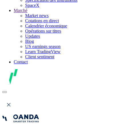
Spécification des instruments
SpaceX
Marché
Market news
Cotations en direct
Calendrier économique
Opérations sur titres
Updates
Blog
US earnings season
Learn TradingView
Client sentiment
Contact