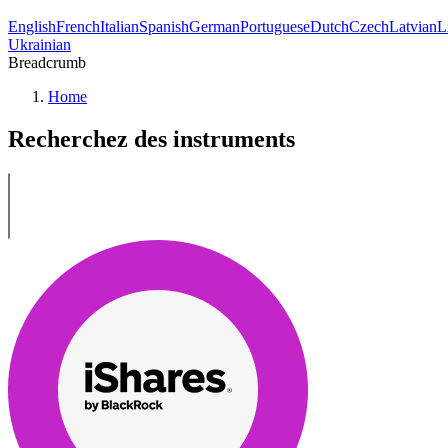
English
French
Italian
Spanish
German
Portuguese
Dutch
Czech
Latvian
L
Ukrainian
Breadcrumb
Home
Recherchez des instruments