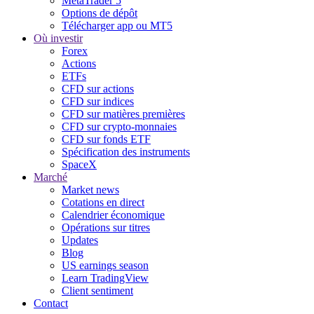
MetaTrader 5
Options de dépôt
Télécharger app ou MT5
Où investir
Forex
Actions
ETFs
CFD sur actions
CFD sur indices
CFD sur matières premières
CFD sur crypto-monnaies
CFD sur fonds ETF
Spécification des instruments
SpaceX
Marché
Market news
Cotations en direct
Calendrier économique
Opérations sur titres
Updates
Blog
US earnings season
Learn TradingView
Client sentiment
Contact