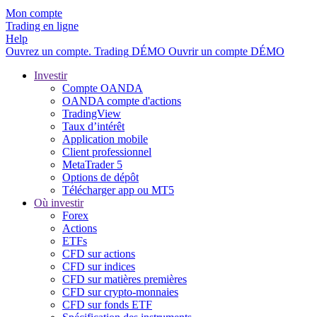
Mon compte
Trading en ligne
Help
Ouvrez un compte.
Trading
DÉMO
Ouvrir un compte DÉMO
Investir
Compte OANDA
OANDA compte d'actions
TradingView
Taux d’intérêt
Application mobile
Client professionnel
MetaTrader 5
Options de dépôt
Télécharger app ou MT5
Où investir
Forex
Actions
ETFs
CFD sur actions
CFD sur indices
CFD sur matières premières
CFD sur crypto-monnaies
CFD sur fonds ETF