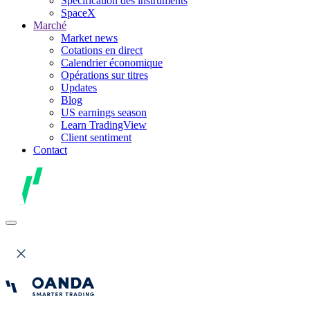
Spécification des instruments
SpaceX
Marché
Market news
Cotations en direct
Calendrier économique
Opérations sur titres
Updates
Blog
US earnings season
Learn TradingView
Client sentiment
Contact