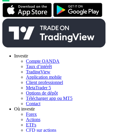
Investir
Compte OANDA
Taux d’intérêt
TradingView
Application mobile
Client professionnel
MetaTrader 5
Options de dépôt
Télécharger app ou MT5
Contact
Où investir
Forex
Actions
ETFs
CFD sur actions