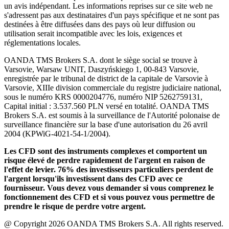
un avis indépendant. Les informations reprises sur ce site web ne
s'adressent pas aux destinataires d'un pays spécifique et ne sont pas
destinées à être diffusées dans des pays où leur diffusion ou
utilisation serait incompatible avec les lois, exigences et
réglementations locales.
OANDA TMS Brokers S.A. dont le siège social se trouve à
Varsovie, Warsaw UNIT, Daszyńskiego 1, 00-843 Varsovie,
enregistrée par le tribunal de district de la capitale de Varsovie à
Varsovie, XIIIe division commerciale du registre judiciaire national,
sous le numéro KRS 0000204776, numéro NIP 5262759131,
Capital initial : 3.537.560 PLN versé en totalité. OANDA TMS
Brokers S.A. est soumis à la surveillance de l'Autorité polonaise de
surveillance financière sur la base d'une autorisation du 26 avril
2004 (KPWiG-4021-54-1/2004).
Les CFD sont des instruments complexes et comportent un
risque élevé de perdre rapidement de l'argent en raison de
l'effet de levier. 76% des investisseurs particuliers perdent de
l'argent lorsqu'ils investissent dans des CFD avec ce
fournisseur. Vous devez vous demander si vous comprenez le
fonctionnement des CFD et si vous pouvez vous permettre de
prendre le risque de perdre votre argent.
@ Copyright 2026 OANDA TMS Brokers S.A. All rights reserved.