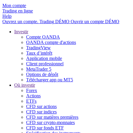
Mon compte
Trading en ligne
Help
Ouvrez un compte.
Trading
DÉMO
Ouvrir un compte DÉMO
Investir
Compte OANDA
OANDA compte d'actions
TradingView
Taux d’intérêt
Application mobile
Client professionnel
MetaTrader 5
Options de dépôt
Télécharger app ou MT5
Où investir
Forex
Actions
ETFs
CFD sur actions
CFD sur indices
CFD sur matières premières
CFD sur crypto-monnaies
CFD sur fonds ETF