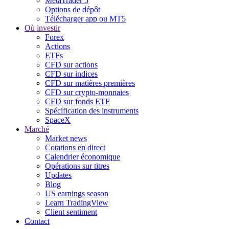
MetaTrader 5
Options de dépôt
Télécharger app ou MT5
Où investir
Forex
Actions
ETFs
CFD sur actions
CFD sur indices
CFD sur matières premières
CFD sur crypto-monnaies
CFD sur fonds ETF
Spécification des instruments
SpaceX
Marché
Market news
Cotations en direct
Calendrier économique
Opérations sur titres
Updates
Blog
US earnings season
Learn TradingView
Client sentiment
Contact