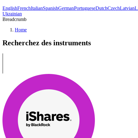
English
French
Italian
Spanish
German
Portuguese
Dutch
Czech
Latvian
L
Ukrainian
Breadcrumb
Home
Recherchez des instruments