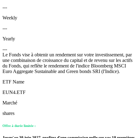
---
Weekly
---
Yearly
---
Le Fonds vise à obtenir un rendement sur votre investissement, par
une combinaison de croissance du capital et de revenu sur les actifs
du Fonds, qui reflète le rendement de l'indice Bloomberg MSCI
Euro Aggregate Sustainable and Green bonds SRI (l'Indice).
ETF Name
EUN4.ETF
Marché
shares
Offre à durée limitée :
Jusqu'au 30 juin 2027, profitez d'une commission nulle sur vos 10 premières