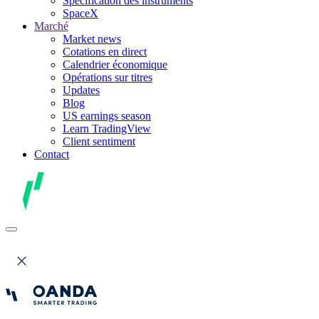
Spécification des instruments
SpaceX
Marché
Market news
Cotations en direct
Calendrier économique
Opérations sur titres
Updates
Blog
US earnings season
Learn TradingView
Client sentiment
Contact