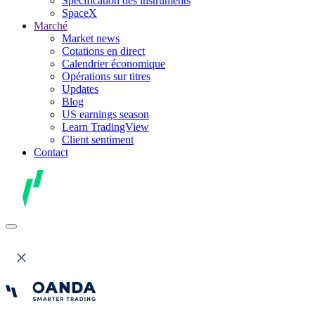
Spécification des instruments
SpaceX
Marché
Market news
Cotations en direct
Calendrier économique
Opérations sur titres
Updates
Blog
US earnings season
Learn TradingView
Client sentiment
Contact