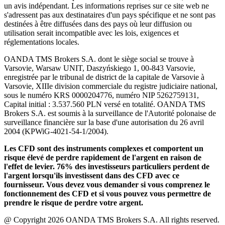
un avis indépendant. Les informations reprises sur ce site web ne
s'adressent pas aux destinataires d'un pays spécifique et ne sont pas
destinées à être diffusées dans des pays où leur diffusion ou
utilisation serait incompatible avec les lois, exigences et
réglementations locales.
OANDA TMS Brokers S.A. dont le siège social se trouve à
Varsovie, Warsaw UNIT, Daszyńskiego 1, 00-843 Varsovie,
enregistrée par le tribunal de district de la capitale de Varsovie à
Varsovie, XIIIe division commerciale du registre judiciaire national,
sous le numéro KRS 0000204776, numéro NIP 5262759131,
Capital initial : 3.537.560 PLN versé en totalité. OANDA TMS
Brokers S.A. est soumis à la surveillance de l'Autorité polonaise de
surveillance financière sur la base d'une autorisation du 26 avril
2004 (KPWiG-4021-54-1/2004).
Les CFD sont des instruments complexes et comportent un
risque élevé de perdre rapidement de l'argent en raison de
l'effet de levier. 76% des investisseurs particuliers perdent de
l'argent lorsqu'ils investissent dans des CFD avec ce
fournisseur. Vous devez vous demander si vous comprenez le
fonctionnement des CFD et si vous pouvez vous permettre de
prendre le risque de perdre votre argent.
@ Copyright 2026 OANDA TMS Brokers S.A. All rights reserved.