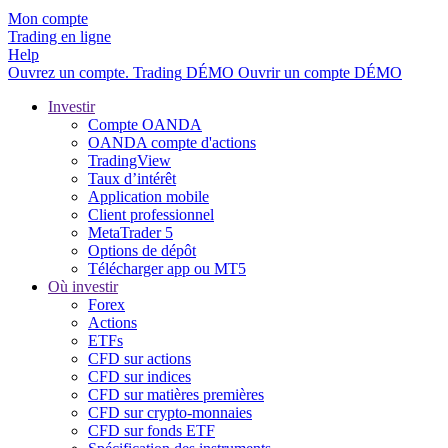
Mon compte
Trading en ligne
Help
Ouvrez un compte.
Trading
DÉMO
Ouvrir un compte DÉMO
Investir
Compte OANDA
OANDA compte d'actions
TradingView
Taux d’intérêt
Application mobile
Client professionnel
MetaTrader 5
Options de dépôt
Télécharger app ou MT5
Où investir
Forex
Actions
ETFs
CFD sur actions
CFD sur indices
CFD sur matières premières
CFD sur crypto-monnaies
CFD sur fonds ETF