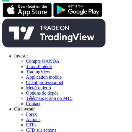
Investir
Compte OANDA
Taux d’intérêt
TradingView
Application mobile
Client professionnel
MetaTrader 5
Options de dépôt
Télécharger app ou MT5
Contact
Où investir
Forex
Actions
ETFs
CFD sur actions