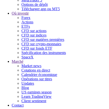
MetaTrader 5
Options de dépôt
Télécharger app ou MT5
Où investir
Forex
Actions
ETFs
CFD sur actions
CFD sur indices
CFD sur matières premières
CFD sur crypto-monnaies
CFD sur fonds ETF
Spécification des instruments
SpaceX
Marché
Market news
Cotations en direct
Calendrier économique
Opérations sur titres
Updates
Blog
US earnings season
Learn TradingView
Client sentiment
Contact