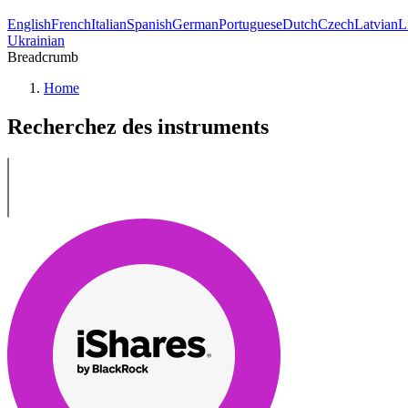
English
French
Italian
Spanish
German
Portuguese
Dutch
Czech
Latvian
L
Ukrainian
Breadcrumb
Home
Recherchez des instruments