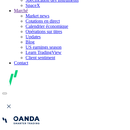
Spécification des instruments
SpaceX
Marché
Market news
Cotations en direct
Calendrier économique
Opérations sur titres
Updates
Blog
US earnings season
Learn TradingView
Client sentiment
Contact