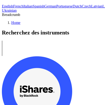
English
French
Italian
Spanish
German
Portuguese
Dutch
Czech
Latvian
L
Ukrainian
Breadcrumb
Home
Recherchez des instruments