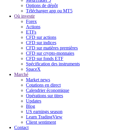
MetaTrader 5
Options de dépôt
Télécharger app ou MT5
Où investir
Forex
Actions
ETFs
CFD sur actions
CFD sur indices
CFD sur matières premières
CFD sur crypto-monnaies
CFD sur fonds ETF
Spécification des instruments
SpaceX
Marché
Market news
Cotations en direct
Calendrier économique
Opérations sur titres
Updates
Blog
US earnings season
Learn TradingView
Client sentiment
Contact