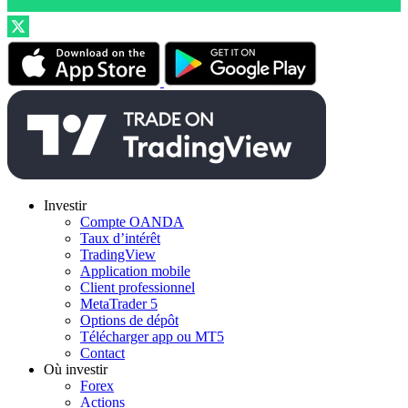
Investir
Compte OANDA
Taux d’intérêt
TradingView
Application mobile
Client professionnel
MetaTrader 5
Options de dépôt
Télécharger app ou MT5
Contact
Où investir
Forex
Actions