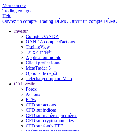
Mon compte
Trading en ligne
Help
Ouvrez un compte.
Trading
DÉMO
Ouvrir un compte DÉMO
Investir
Compte OANDA
OANDA compte d'actions
TradingView
Taux d’intérêt
Application mobile
Client professionnel
MetaTrader 5
Options de dépôt
Télécharger app ou MT5
Où investir
Forex
Actions
ETFs
CFD sur actions
CFD sur indices
CFD sur matières premières
CFD sur crypto-monnaies
CFD sur fonds ETF