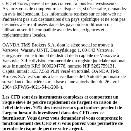
CFD et Forex peuvent ne pas convenir à tous les investisseurs.
Assurez-vous de comprendre les risques et, si nécessaire, demandez
un avis indépendant. Les informations reprises sur ce site web ne
s'adressent pas aux destinataires d'un pays spécifique et ne sont pas
destinées à être diffusées dans des pays où leur diffusion ou
utilisation serait incompatible avec les lois, exigences et
réglementations locales.
OANDA TMS Brokers S.A. dont le siège social se trouve à
Varsovie, Warsaw UNIT, Daszyńskiego 1, 00-843 Varsovie,
enregistrée par le tribunal de district de la capitale de Varsovie à
Varsovie, XIIIe division commerciale du registre judiciaire national,
sous le numéro KRS 0000204776, numéro NIP 5262759131,
Capital initial : 3.537.560 PLN versé en totalité. OANDA TMS
Brokers S.A. est soumis à la surveillance de l'Autorité polonaise de
surveillance financière sur la base d'une autorisation du 26 avril
2004 (KPWiG-4021-54-1/2004).
Les CFD sont des instruments complexes et comportent un
risque élevé de perdre rapidement de l'argent en raison de
l'effet de levier. 76% des investisseurs particuliers perdent de
l'argent lorsqu'ils investissent dans des CFD avec ce
fournisseur. Vous devez vous demander si vous comprenez le
fonctionnement des CFD et si vous pouvez vous permettre de
prendre le risque de perdre votre argent.