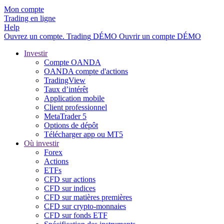
Mon compte
Trading en ligne
Help
Ouvrez un compte.
Trading
DÉMO
Ouvrir un compte DÉMO
Investir
Compte OANDA
OANDA compte d'actions
TradingView
Taux d’intérêt
Application mobile
Client professionnel
MetaTrader 5
Options de dépôt
Télécharger app ou MT5
Où investir
Forex
Actions
ETFs
CFD sur actions
CFD sur indices
CFD sur matières premières
CFD sur crypto-monnaies
CFD sur fonds ETF