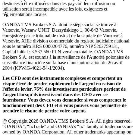
destinées à être diffusées dans des pays où leur diffusion ou
utilisation serait incompatible avec les lois, exigences et
réglementations locales.
OANDA TMS Brokers S.A. dont le siège social se trouve à
Varsovie, Warsaw UNIT, Daszyńskiego 1, 00-843 Varsovie,
enregistrée par le tribunal de district de la capitale de Varsovie à
Varsovie, XIIIe division commerciale du registre judiciaire national,
sous le numéro KRS 0000204776, numéro NIP 5262759131,
Capital initial : 3.537.560 PLN versé en totalité. OANDA TMS
Brokers S.A. est soumis à la surveillance de l'Autorité polonaise de
surveillance financière sur la base d'une autorisation du 26 avril
2004 (KPWiG-4021-54-1/2004).
Les CFD sont des instruments complexes et comportent un
risque élevé de perdre rapidement de l'argent en raison de
l'effet de levier. 76% des investisseurs particuliers perdent de
l'argent lorsqu'ils investissent dans des CFD avec ce
fournisseur. Vous devez vous demander si vous comprenez le
fonctionnement des CFD et si vous pouvez vous permettre de
prendre le risque de perdre votre argent.
@ Copyright 2026 OANDA TMS Brokers S.A. All rights reserved.
“OANDA”, “fxTrade” and OANDA’s “fx” family of trademarks are
owned by OANDA Corporation. All other trademarks appearing on