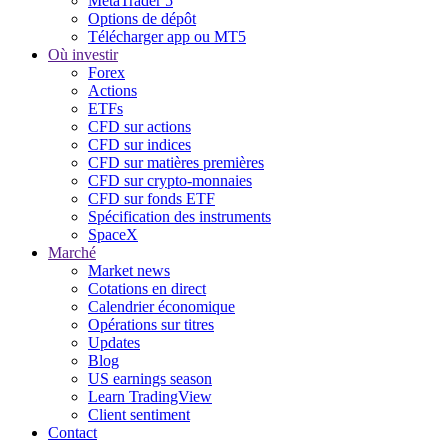
MetaTrader 5
Options de dépôt
Télécharger app ou MT5
Où investir
Forex
Actions
ETFs
CFD sur actions
CFD sur indices
CFD sur matières premières
CFD sur crypto-monnaies
CFD sur fonds ETF
Spécification des instruments
SpaceX
Marché
Market news
Cotations en direct
Calendrier économique
Opérations sur titres
Updates
Blog
US earnings season
Learn TradingView
Client sentiment
Contact