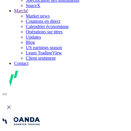
Spécification des instruments
SpaceX
Marché
Market news
Cotations en direct
Calendrier économique
Opérations sur titres
Updates
Blog
US earnings season
Learn TradingView
Client sentiment
Contact