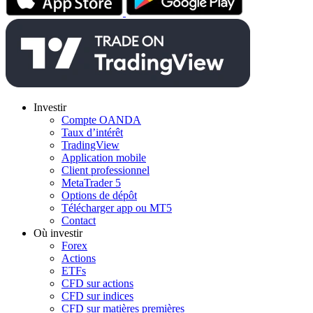
Investir
Compte OANDA
Taux d’intérêt
TradingView
Application mobile
Client professionnel
MetaTrader 5
Options de dépôt
Télécharger app ou MT5
Contact
Où investir
Forex
Actions
ETFs
CFD sur actions
CFD sur indices
CFD sur matières premières