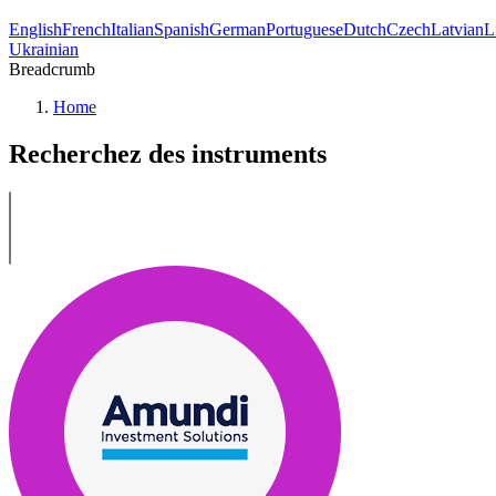
English
French
Italian
Spanish
German
Portuguese
Dutch
Czech
Latvian
L
Ukrainian
Breadcrumb
Home
Recherchez des instruments