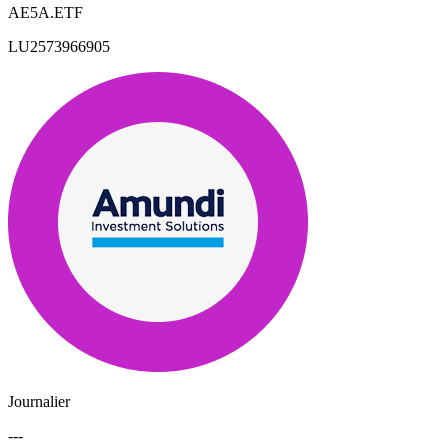
AE5A.ETF
LU2573966905
Journalier
---