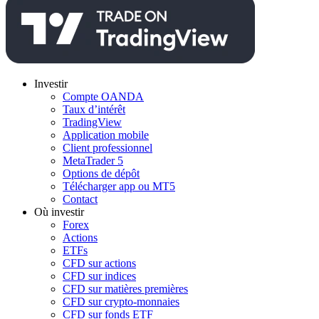
Investir
Compte OANDA
Taux d’intérêt
TradingView
Application mobile
Client professionnel
MetaTrader 5
Options de dépôt
Télécharger app ou MT5
Contact
Où investir
Forex
Actions
ETFs
CFD sur actions
CFD sur indices
CFD sur matières premières
CFD sur crypto-monnaies
CFD sur fonds ETF