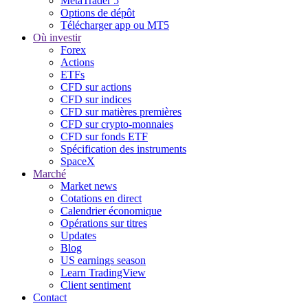
MetaTrader 5
Options de dépôt
Télécharger app ou MT5
Où investir
Forex
Actions
ETFs
CFD sur actions
CFD sur indices
CFD sur matières premières
CFD sur crypto-monnaies
CFD sur fonds ETF
Spécification des instruments
SpaceX
Marché
Market news
Cotations en direct
Calendrier économique
Opérations sur titres
Updates
Blog
US earnings season
Learn TradingView
Client sentiment
Contact