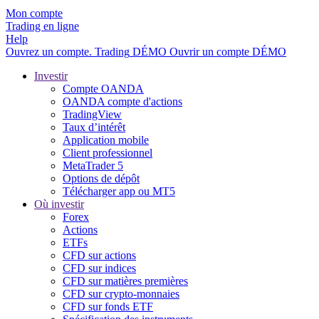
Mon compte
Trading en ligne
Help
Ouvrez un compte.
Trading
DÉMO
Ouvrir un compte DÉMO
Investir
Compte OANDA
OANDA compte d'actions
TradingView
Taux d’intérêt
Application mobile
Client professionnel
MetaTrader 5
Options de dépôt
Télécharger app ou MT5
Où investir
Forex
Actions
ETFs
CFD sur actions
CFD sur indices
CFD sur matières premières
CFD sur crypto-monnaies
CFD sur fonds ETF