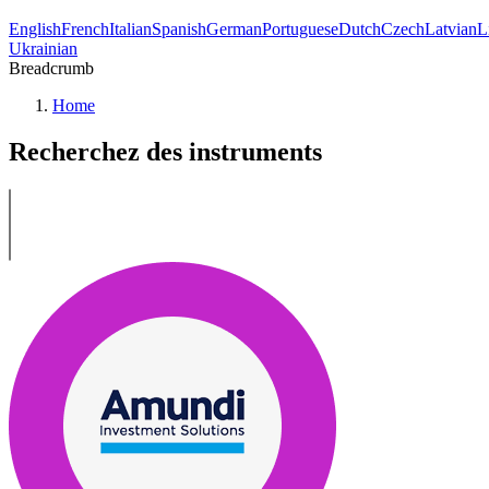
English
French
Italian
Spanish
German
Portuguese
Dutch
Czech
Latvian
L
Ukrainian
Breadcrumb
Home
Recherchez des instruments