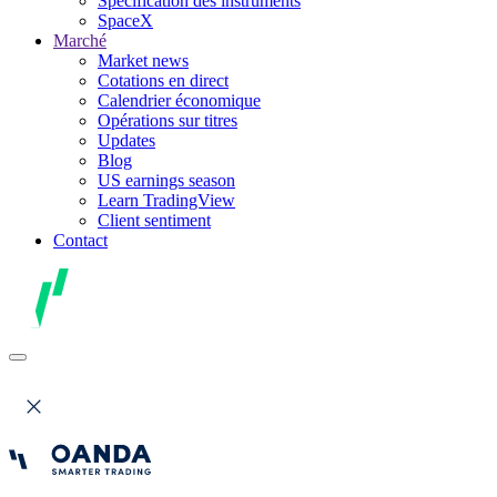
Spécification des instruments
SpaceX
Marché
Market news
Cotations en direct
Calendrier économique
Opérations sur titres
Updates
Blog
US earnings season
Learn TradingView
Client sentiment
Contact