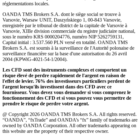
réglementations locales.
OANDA TMS Brokers S.A. dont le siège social se trouve à
Varsovie, Warsaw UNIT, Daszyńskiego 1, 00-843 Varsovie,
enregistrée par le tribunal de district de la capitale de Varsovie à
Varsovie, XIIIe division commerciale du registre judiciaire national,
sous le numéro KRS 0000204776, numéro NIP 5262759131,
Capital initial : 3.537.560 PLN versé en totalité. OANDA TMS
Brokers S.A. est soumis à la surveillance de l'Autorité polonaise de
surveillance financière sur la base d'une autorisation du 26 avril
2004 (KPWiG-4021-54-1/2004).
Les CFD sont des instruments complexes et comportent un
risque élevé de perdre rapidement de l'argent en raison de
l'effet de levier. 76% des investisseurs particuliers perdent de
l'argent lorsqu'ils investissent dans des CFD avec ce
fournisseur. Vous devez vous demander si vous comprenez le
fonctionnement des CFD et si vous pouvez vous permettre de
prendre le risque de perdre votre argent.
@ Copyright 2026 OANDA TMS Brokers S.A. All rights reserved.
“OANDA”, “fxTrade” and OANDA’s “fx” family of trademarks are
owned by OANDA Corporation. All other trademarks appearing on
this website are the property of their respective owner.