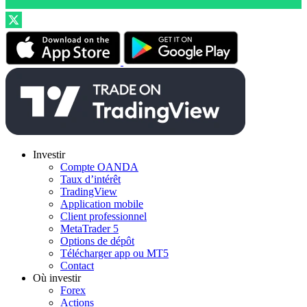
Investir
Compte OANDA
Taux d’intérêt
TradingView
Application mobile
Client professionnel
MetaTrader 5
Options de dépôt
Télécharger app ou MT5
Contact
Où investir
Forex
Actions