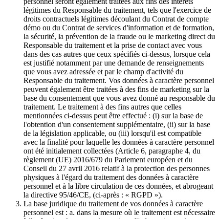
personnel seront également traitées aux fins des intérêts
légitimes du Responsable du traitement, tels que l'exercice de
droits contractuels légitimes découlant du Contrat de compte
démo ou du Contrat de services d'information et de formation,
la sécurité, la prévention de la fraude ou le marketing direct du
Responsable du traitement et la prise de contact avec vous
dans des cas autres que ceux spécifiés ci-dessus, lorsque cela
est justifié notamment par une demande de renseignements
que vous avez adressée et par le champ d'activité du
Responsable du traitement. Vos données à caractère personnel
peuvent également être traitées à des fins de marketing sur la
base du consentement que vous avez donné au responsable du
traitement. Le traitement à des fins autres que celles
mentionnées ci-dessus peut être effectué : (i) sur la base de
l'obtention d'un consentement supplémentaire, (ii) sur la base
de la législation applicable, ou (iii) lorsqu'il est compatible
avec la finalité pour laquelle les données à caractère personnel
ont été initialement collectées (Article 6, paragraphe 4, du
règlement (UE) 2016/679 du Parlement européen et du
Conseil du 27 avril 2016 relatif à la protection des personnes
physiques à l'égard du traitement des données à caractère
personnel et à la libre circulation de ces données, et abrogeant
la directive 95/46/CE, (ci-après : « RGPD »).
La base juridique du traitement de vos données à caractère
personnel est : a. dans la mesure où le traitement est nécessaire