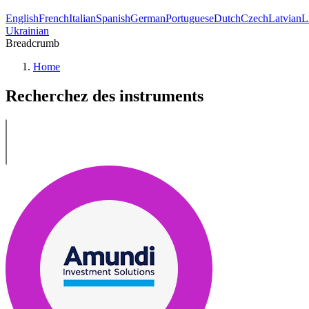
English
French
Italian
Spanish
German
Portuguese
Dutch
Czech
Latvian
L
Ukrainian
Breadcrumb
Home
Recherchez des instruments