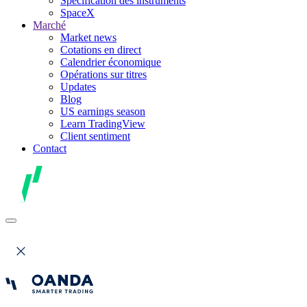
Spécification des instruments
SpaceX
Marché
Market news
Cotations en direct
Calendrier économique
Opérations sur titres
Updates
Blog
US earnings season
Learn TradingView
Client sentiment
Contact