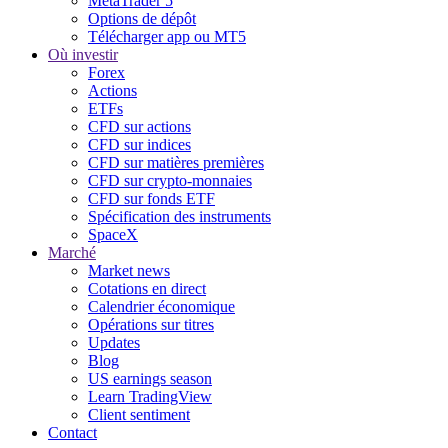
MetaTrader 5
Options de dépôt
Télécharger app ou MT5
Où investir
Forex
Actions
ETFs
CFD sur actions
CFD sur indices
CFD sur matières premières
CFD sur crypto-monnaies
CFD sur fonds ETF
Spécification des instruments
SpaceX
Marché
Market news
Cotations en direct
Calendrier économique
Opérations sur titres
Updates
Blog
US earnings season
Learn TradingView
Client sentiment
Contact