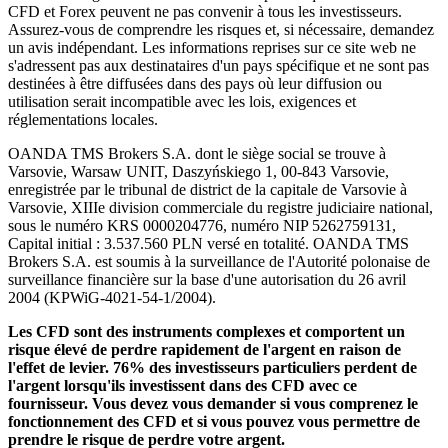
CFD et Forex peuvent ne pas convenir à tous les investisseurs.
Assurez-vous de comprendre les risques et, si nécessaire, demandez
un avis indépendant. Les informations reprises sur ce site web ne
s'adressent pas aux destinataires d'un pays spécifique et ne sont pas
destinées à être diffusées dans des pays où leur diffusion ou
utilisation serait incompatible avec les lois, exigences et
réglementations locales.
OANDA TMS Brokers S.A. dont le siège social se trouve à
Varsovie, Warsaw UNIT, Daszyńskiego 1, 00-843 Varsovie,
enregistrée par le tribunal de district de la capitale de Varsovie à
Varsovie, XIIIe division commerciale du registre judiciaire national,
sous le numéro KRS 0000204776, numéro NIP 5262759131,
Capital initial : 3.537.560 PLN versé en totalité. OANDA TMS
Brokers S.A. est soumis à la surveillance de l'Autorité polonaise de
surveillance financière sur la base d'une autorisation du 26 avril
2004 (KPWiG-4021-54-1/2004).
Les CFD sont des instruments complexes et comportent un
risque élevé de perdre rapidement de l'argent en raison de
l'effet de levier. 76% des investisseurs particuliers perdent de
l'argent lorsqu'ils investissent dans des CFD avec ce
fournisseur. Vous devez vous demander si vous comprenez le
fonctionnement des CFD et si vous pouvez vous permettre de
prendre le risque de perdre votre argent.