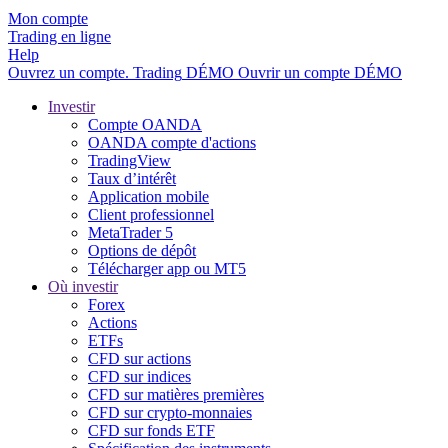
Mon compte
Trading en ligne
Help
Ouvrez un compte.
Trading
DÉMO
Ouvrir un compte DÉMO
Investir
Compte OANDA
OANDA compte d'actions
TradingView
Taux d’intérêt
Application mobile
Client professionnel
MetaTrader 5
Options de dépôt
Télécharger app ou MT5
Où investir
Forex
Actions
ETFs
CFD sur actions
CFD sur indices
CFD sur matières premières
CFD sur crypto-monnaies
CFD sur fonds ETF