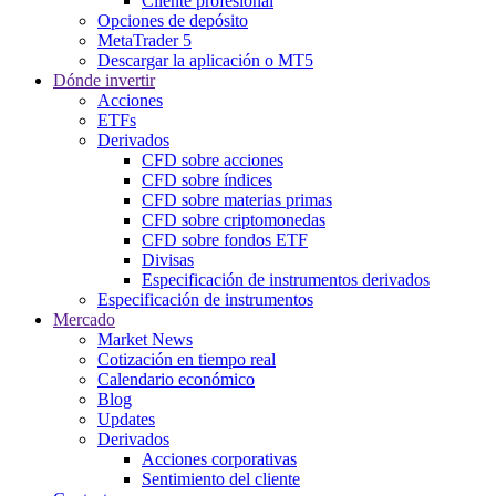
Cliente profesional
Opciones de depósito
MetaTrader 5
Descargar la aplicación o MT5
Dónde invertir
Acciones
ETFs
Derivados
CFD sobre acciones
CFD sobre índices
CFD sobre materias primas
CFD sobre criptomonedas
CFD sobre fondos ETF
Divisas
Especificación de instrumentos derivados
Especificación de instrumentos
Mercado
Market News
Cotización en tiempo real
Calendario económico
Blog
Updates
Derivados
Acciones corporativas
Sentimiento del cliente