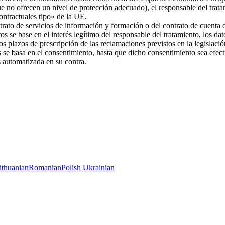
ue no ofrecen un nivel de protección adecuado), el responsable del trat
 contractuales tipo» de la UE.
trato de servicios de información y formación o del contrato de cuenta d
os se base en el interés legítimo del responsable del tratamiento, los da
 los plazos de prescripción de las reclamaciones previstos en la legislac
es se basa en el consentimiento, hasta que dicho consentimiento sea efec
es automatizada en su contra.
ithuanian
Romanian
Polish
Ukrainian