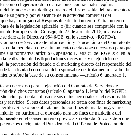
ales como el ejercicio de reclamaciones contractuales legítimas
 del fraude o el marketing directo del Responsable del tratamiento y
da de su parte y por el alcance de la actividad comercial del
 que haya otorgado al Responsable del tratamiento. El tratamiento
 base de la legislación aplicable, o (iii) cuando sea compatible con la
amento Europeo y del Consejo, de 27 de abril de 2016, relativo a la
l que se deroga la Directiva 95/46/CE, en lo sucesivo, «RGPD»).
del Contrato de Servicios de Información y Educación o del Contrato de
b. en la medida en que el tratamiento de datos sea necesario para que
me a la normativa: artículo 6, apartado 1, letra c), del RGPD; c. en la
la realización de las liquidaciones necesarias y el ejercicio de
 la prevención del fraude o el marketing directo del responsable del
to de la actividad comercial del responsable del tratamiento —artículo
tamiento sobre la base de su consentimiento —artículo 6, apartado 1,
nto sea necesario para la ejecución del Contrato de Servicios de
ión de dichos contratos (artículo 6, apartado 1, letra b) del RGPD),
tuación particular, al uso de sus datos personales si el responsable
s y servicios. Si sus datos personales se tratan con fines de marketing,
erfiles. Si se opone al tratamiento con fines de marketing, ya no
miento, en particular el otorgado para los fines de marketing del
nto basado en el consentimiento previo a su retirada. Si considera que
petente, es decir, ante el Presidente de la Oficina de Protección de
el Contrato de Cuenta de Demostración.