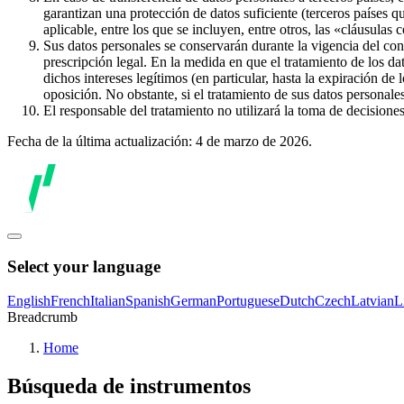
garantizan una protección de datos suficiente (terceros países q
aplicable, entre los que se incluyen, entre otros, las «cláusulas
Sus datos personales se conservarán durante la vigencia del con
prescripción legal. En la medida en que el tratamiento de los dat
dichos intereses legítimos (en particular, hasta la expiración de
oposición. No obstante, si el tratamiento de sus datos personal
El responsable del tratamiento no utilizará la toma de decision
Fecha de la última actualización: 4 de marzo de 2026.
Select your language
English
French
Italian
Spanish
German
Portuguese
Dutch
Czech
Latvian
L
Breadcrumb
Home
Búsqueda de instrumentos