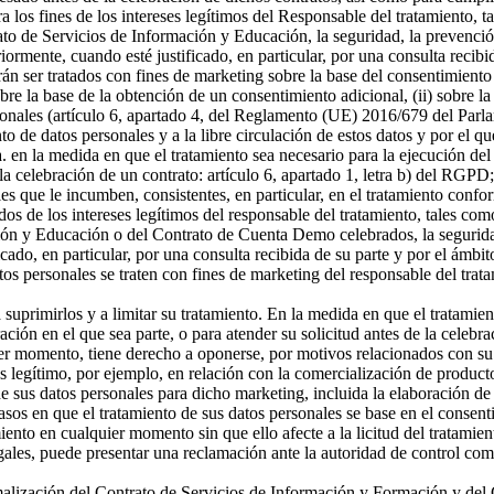
a los fines de los intereses legítimos del Responsable del tratamiento, t
o de Servicios de Información y Educación, la seguridad, la prevención
riormente, cuando esté justificado, en particular, por una consulta recibi
án ser tratados con fines de marketing sobre la base del consentimiento
sobre la base de la obtención de un consentimiento adicional, (ii) sobre la
rsonales (artículo 6, apartado 4, del Reglamento (UE) 2016/679 del Parl
ento de datos personales y a la libre circulación de estos datos y por e
 a. en la medida en que el tratamiento sea necesario para la ejecución 
celebración de un contrato: artículo 6, apartado 1, letra b) del RGPD; 
s que le incumben, consistentes, en particular, en el tratamiento confor
os de los intereses legítimos del responsable del tratamiento, tales como 
ón y Educación o del Contrato de Cuenta Demo celebrados, la seguridad,
icado, en particular, por una consulta recibida de su parte y por el ámbi
tos personales se traten con fines de marketing del responsable del tra
a suprimirlos y a limitar su tratamiento. En la medida en que el tratamie
n en el que sea parte, o para atender su solicitud antes de la celebrac
er momento, tiene derecho a oponerse, por motivos relacionados con su si
és legítimo, por ejemplo, en relación con la comercialización de producto
 sus datos personales para dicho marketing, incluida la elaboración de p
asos en que el tratamiento de sus datos personales se base en el consenti
miento en cualquier momento sin que ello afecte a la licitud del tratamie
egales, puede presentar una reclamación ante la autoridad de control com
ormalización del Contrato de Servicios de Información y Formación y d