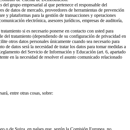
s del grupo empresarial al que pertenece el responsable del
ores de datos de mercado, proveedores de herramientas de prevención
are y plataformas para la gestión de transacciones y operaciones
omunicación electrónica, asesores jurídicos, empresas de auditoría,
 tratamiento si es necesario ponerse en contacto con usted para
ble del tratamiento (dependiendo de su configuración de privacidad en
cilite otros datos personales únicamente cuando sea necesario para
ento de datos será la necesidad de tratar los datos para tomar medidas a
 Reglamento del Servicio de Información y Educación (art. 6, apartado
sistente en la necesidad de resolver el asunto comunicado relacionado
ará, entre otras cosas, sobre:
opeo o de Suiza, en países que, según la Comisión Europea, no