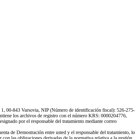
, 00-843 Varsovia, NIP (Número de identificación fiscal): 526-275-
, mantiene los archivos de registro con el número KRS: 0000204776,
esignado por el responsable del tratamiento mediante correo
uenta de Demostración entre usted y el responsable del tratamiento, lo
 con las obligaciones derivadas de la normativa relativa a la gestión