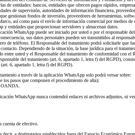
rías de entidades: bancos, entidades que ofrecen pagos rápidos, empresa
ridades de supervisión, autoridades de información financiera, proveed
s que gestionan fondos de inversión, proveedores de herramientas, softw
 Marco, así como para el envío de información comercial por medios de c
pp y entidades que proporcionan servidores y almacenan datos.
plicación WhatsApp puede ser iniciado por usted o por el responsable del
 consecuencia, sus datos personales pueden ser transmitidos al responsa
ro de teléfono. El Responsable del tratamiento podrá solicitarle que fa
l contacto. Dependiendo de la situación, la base jurídica para el tratami
rdo entre usted y el Responsable del tratamiento de conformidad con el
 responsable del tratamiento (art. 6, apartado 1, letra f) del RGPD), con
(art. 6, apartado 1, letra f) del RGPD).
atamiento a través de la aplicación WhatsApp solo podrá versar sobre:
 de los pasos que componen el procedimiento de alta);
o de OANDA.
licación WhatsApp nunca contendrá enlaces ni archivos adjuntos, ni vers
la cuenta de efectivo.
 es decir, a destinatarios establecidos fuera del Espacio Económico Eur