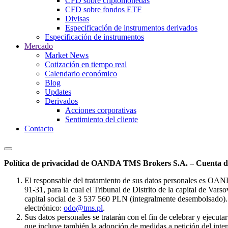
CFD sobre criptomonedas
CFD sobre fondos ETF
Divisas
Especificación de instrumentos derivados
Especificación de instrumentos
Mercado
Market News
Cotización en tiempo real
Calendario económico
Blog
Updates
Derivados
Acciones corporativas
Sentimiento del cliente
Contacto
Política de privacidad de OANDA TMS Brokers S.A. – Cuenta de
El responsable del tratamiento de sus datos personales es OA
91-31, para la cual el Tribunal de Distrito de la capital de Va
capital social de 3 537 560 PLN (integralmente desembolsado). 
electrónico:
odo@tms.pl
.
Sus datos personales se tratarán con el fin de celebrar y ejecut
que incluye también la adopción de medidas a petición del intere