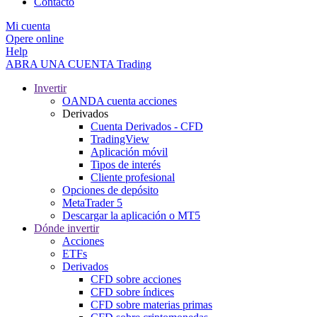
Contacto
Mi cuenta
Opere online
Help
ABRA UNA CUENTA
Trading
Invertir
OANDA cuenta acciones
Derivados
Cuenta Derivados - CFD
TradingView
Aplicación móvil
Tipos de interés
Cliente profesional
Opciones de depósito
MetaTrader 5
Descargar la aplicación o MT5
Dónde invertir
Acciones
ETFs
Derivados
CFD sobre acciones
CFD sobre índices
CFD sobre materias primas