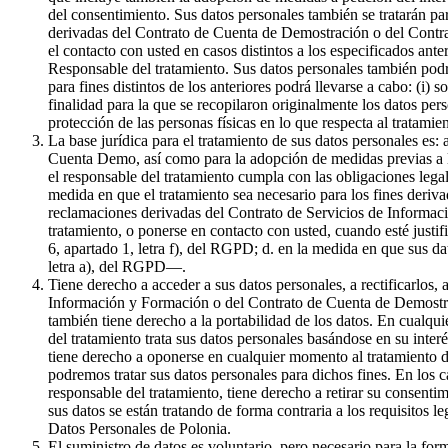
del consentimiento. Sus datos personales también se tratarán par
derivadas del Contrato de Cuenta de Demostración o del Contrat
el contacto con usted en casos distintos a los especificados ante
Responsable del tratamiento. Sus datos personales también podr
para fines distintos de los anteriores podrá llevarse a cabo: (i) 
finalidad para la que se recopilaron originalmente los datos pe
protección de las personas físicas en lo que respecta al tratami
La base jurídica para el tratamiento de sus datos personales es:
Cuenta Demo, así como para la adopción de medidas previas a la 
el responsable del tratamiento cumpla con las obligaciones legale
medida en que el tratamiento sea necesario para los fines derivad
reclamaciones derivadas del Contrato de Servicios de Informaci
tratamiento, o ponerse en contacto con usted, cuando esté justif
6, apartado 1, letra f), del RGPD; d. en la medida en que sus da
letra a), del RGPD—.
Tiene derecho a acceder a sus datos personales, a rectificarlos, 
Información y Formación o del Contrato de Cuenta de Demostració
también tiene derecho a la portabilidad de los datos. En cualqui
del tratamiento trata sus datos personales basándose en su inter
tiene derecho a oponerse en cualquier momento al tratamiento de
podremos tratar sus datos personales para dichos fines. En los c
responsable del tratamiento, tiene derecho a retirar su consenti
sus datos se están tratando de forma contraria a los requisitos l
Datos Personales de Polonia.
El suministro de datos es voluntario, pero necesario para la f