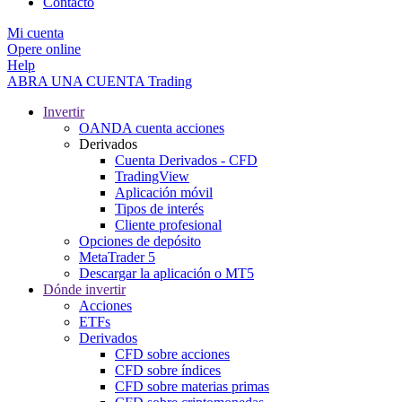
Contacto
Mi cuenta
Opere online
Help
ABRA UNA CUENTA
Trading
Invertir
OANDA cuenta acciones
Derivados
Cuenta Derivados - CFD
TradingView
Aplicación móvil
Tipos de interés
Cliente profesional
Opciones de depósito
MetaTrader 5
Descargar la aplicación o MT5
Dónde invertir
Acciones
ETFs
Derivados
CFD sobre acciones
CFD sobre índices
CFD sobre materias primas