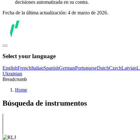
decisiones automatizada en su contra.
Fecha de la última actualización: 4 de marzo de 2026.
Select your language
English
French
Italian
Spanish
German
Portuguese
Dutch
Czech
Latvian
L
Ukrainian
Breadcrumb
Home
Búsqueda de instrumentos