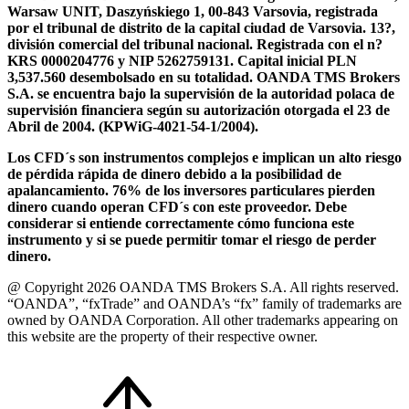
Warsaw UNIT, Daszyńskiego 1, 00-843 Varsovia, registrada
por el tribunal de distrito de la capital ciudad de Varsovia. 13?,
división comercial del tribunal nacional. Registrada con el n?
KRS 0000204776 y NIP 5262759131. Capital inicial PLN
3,537.560 desembolsado en su totalidad. OANDA TMS Brokers
S.A. se encuentra bajo la supervisión de la autoridad polaca de
supervisión financiera según su autorización otorgada el 23 de
Abril de 2004. (KPWiG-4021-54-1/2004).
Los CFD´s son instrumentos complejos e implican un alto riesgo
de pérdida rápida de dinero debido a la posibilidad de
apalancamiento. 76% de los inversores particulares pierden
dinero cuando operan CFD´s con este proveedor. Debe
considerar si entiende correctamente cómo funciona este
instrumento y si se puede permitir tomar el riesgo de perder
dinero.
@ Copyright 2026 OANDA TMS Brokers S.A. All rights reserved.
“OANDA”, “fxTrade” and OANDA’s “fx” family of trademarks are
owned by OANDA Corporation. All other trademarks appearing on
this website are the property of their respective owner.