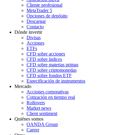
Cliente profesional
MetaTrader 5
Opciones de depósito
Descargar
Contacto
Dónde invertir
Divisas
Acciones
ETFs
CFD sobre acciones
CFD sobre índices
CFD sobre materias primas
CFD sobre criptomonedas
CFD sobre fondos ETF
Especificación de instrumentos
Mercado
Acciones corporativas
Cotización en tiempo real
Rollovers
Market news
Client sentiment
Quiénes somos
OANDA Group
Career