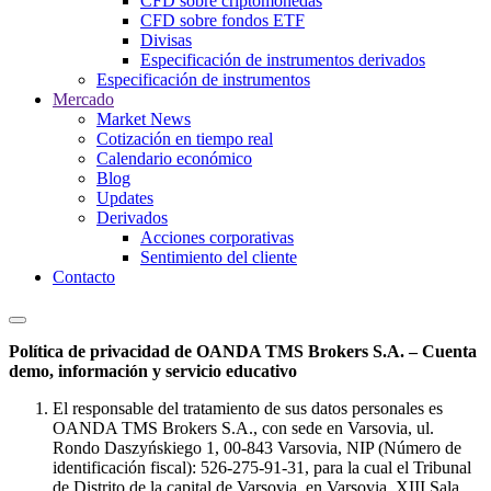
CFD sobre criptomonedas
CFD sobre fondos ETF
Divisas
Especificación de instrumentos derivados
Especificación de instrumentos
Mercado
Market News
Cotización en tiempo real
Calendario económico
Blog
Updates
Derivados
Acciones corporativas
Sentimiento del cliente
Contacto
Política de privacidad de OANDA TMS Brokers S.A. – Cuenta
demo, información y servicio educativo
El responsable del tratamiento de sus datos personales es
OANDA TMS Brokers S.A., con sede en Varsovia, ul.
Rondo Daszyńskiego 1, 00-843 Varsovia, NIP (Número de
identificación fiscal): 526-275-91-31, para la cual el Tribunal
de Distrito de la capital de Varsovia, en Varsovia, XIII Sala