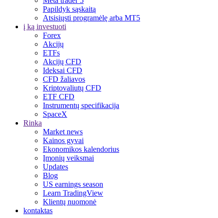
Meta trader 5
Papildyk sąskaitą
Atsisiųsti programėlę arba MT5
į ką investuoti
Forex
Akcijų
ETFs
Akcijų CFD
Ideksai CFD
CFD žaliavos
Kriptovaliutų CFD
ETF CFD
Instrumentų specifikacija
SpaceX
Rinka
Market news
Kainos gyvai
Ekonomikos kalendorius
Įmonių veiksmai
Updates
Blog
US earnings season
Learn TradingView
Klientų nuomonė
kontaktas