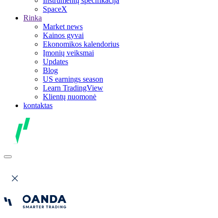
Instrumentų specifikacija
SpaceX
Rinka
Market news
Kainos gyvai
Ekonomikos kalendorius
Įmonių veiksmai
Updates
Blog
US earnings season
Learn TradingView
Klientų nuomonė
kontaktas