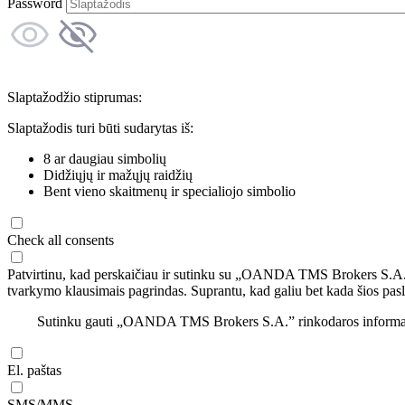
Password
Slaptažodžio stiprumas:
Slaptažodis turi būti sudarytas iš:
8 ar daugiau simbolių
Didžiųjų ir mažųjų raidžių
Bent vieno skaitmenų ir specialiojo simbolio
Check all consents
Patvirtinu, kad perskaičiau ir sutinku su „OANDA TMS Brokers S.A
tvarkymo klausimais pagrindas. Suprantu, kad galiu bet kada šios pasl
Sutinku gauti „OANDA TMS Brokers S.A.” rinkodaros informaciją 
El. paštas
SMS/MMS