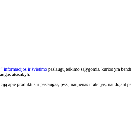
.”
informacijos ir švietimo
paslaugų teikimo sąlygomis, kurios yra bendr
augos atsisakyti.
apie produktus ir paslaugas, pvz., naujienas ir akcijas, naudojant pa