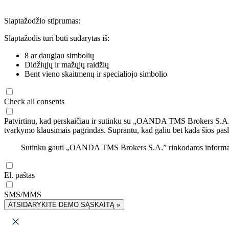
Slaptažodžio stiprumas:
Slaptažodis turi būti sudarytas iš:
8 ar daugiau simbolių
Didžiųjų ir mažųjų raidžių
Bent vieno skaitmenų ir specialiojo simbolio
Check all consents
Patvirtinu, kad perskaičiau ir sutinku su „OANDA TMS Brokers S.A
tvarkymo klausimais pagrindas. Suprantu, kad galiu bet kada šios pasl
Sutinku gauti „OANDA TMS Brokers S.A.” rinkodaros informaciją 
El. paštas
SMS/MMS
ATSIDARYKITE DEMO SĄSKAITĄ »