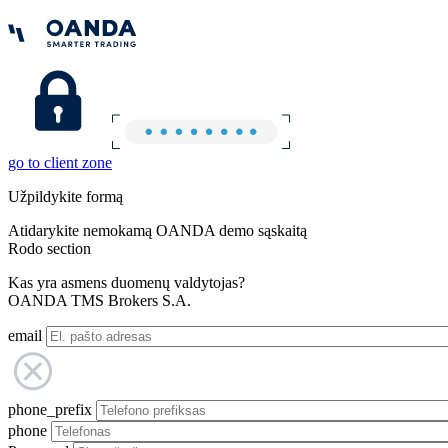
go to client zone
Užpildykite formą
Atidarykite nemokamą OANDA demo sąskaitą
Rodo section
Kas yra asmens duomenų valdytojas?
OANDA TMS Brokers S.A.
email
phone_prefix
phone