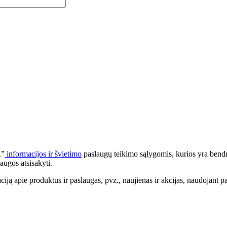
.”
informacijos ir švietimo
paslaugų teikimo sąlygomis, kurios yra bendr
augos atsisakyti.
apie produktus ir paslaugas, pvz., naujienas ir akcijas, naudojant pa