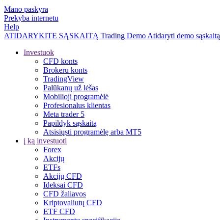
Mano paskyra
Prekyba internetu
Help
ATIDARYKITE SĄSKAITĄ
Trading
Demo
Atidaryti demo sąskaitą
Investuok
CFD konts
Brokeru konts
TradingView
Palūkanų už lėšas
Mobilioji programėlė
Profesionalus klientas
Meta trader 5
Papildyk sąskaitą
Atsisiųsti programėlę arba MT5
į ką investuoti
Forex
Akcijų
ETFs
Akcijų CFD
Ideksai CFD
CFD žaliavos
Kriptovaliutų CFD
ETF CFD