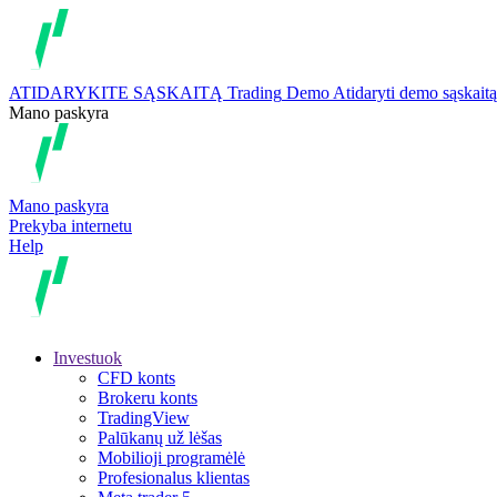
ATIDARYKITE SĄSKAITĄ
Trading
Demo
Atidaryti demo sąskaitą
Mano paskyra
Mano paskyra
Prekyba internetu
Help
Investuok
CFD konts
Brokeru konts
TradingView
Palūkanų už lėšas
Mobilioji programėlė
Profesionalus klientas