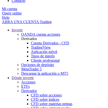
Contacto
Mi cuenta
Opere online
Help
ABRA UNA CUENTA
Trading
Invertir
OANDA cuenta acciones
Derivados
Cuenta Derivados - CFD
TradingView
Aplicación móvil
Tipos de interés
Cliente profesional
Opciones de depósito
MetaTrader 5
Descargar la aplicación o MT5
Dónde invertir
Acciones
ETFs
Derivados
CFD sobre acciones
CFD sobre índices
CFD sobre materias primas