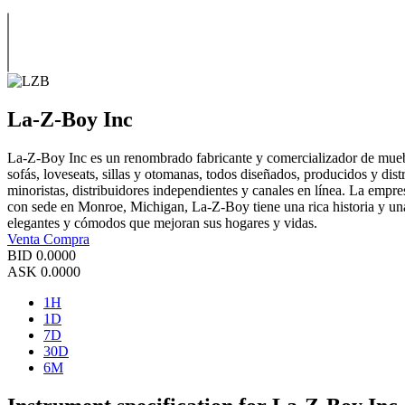
La-Z-Boy Inc
La-Z-Boy Inc es un renombrado fabricante y comercializador de muebl
sofás, loveseats, sillas y otomanas, todos diseñados, producidos y di
minoristas, distribuidores independientes y canales en línea. La empr
con sede en Monroe, Michigan, La-Z-Boy tiene una rica historia y una
elegantes y cómodos que mejoran sus hogares y vidas.
Venta
Compra
BID
0.0000
ASK
0.0000
1H
1D
7D
30D
6M