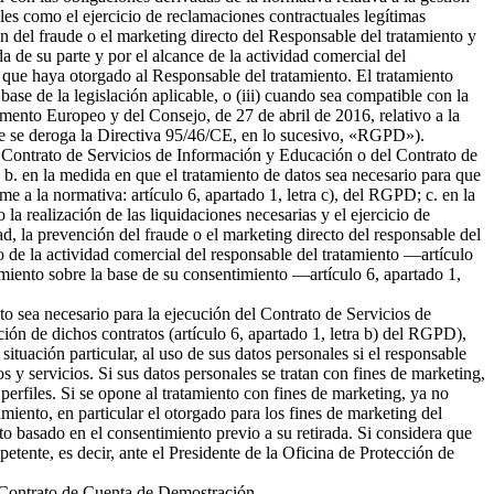
ales como el ejercicio de reclamaciones contractuales legítimas
 del fraude o el marketing directo del Responsable del tratamiento y
da de su parte y por el alcance de la actividad comercial del
 que haya otorgado al Responsable del tratamiento. El tratamiento
 base de la legislación aplicable, o (iii) cuando sea compatible con la
amento Europeo y del Consejo, de 27 de abril de 2016, relativo a la
l que se deroga la Directiva 95/46/CE, en lo sucesivo, «RGPD»).
del Contrato de Servicios de Información y Educación o del Contrato de
b. en la medida en que el tratamiento de datos sea necesario para que
me a la normativa: artículo 6, apartado 1, letra c), del RGPD; c. en la
la realización de las liquidaciones necesarias y el ejercicio de
 la prevención del fraude o el marketing directo del responsable del
to de la actividad comercial del responsable del tratamiento —artículo
tamiento sobre la base de su consentimiento —artículo 6, apartado 1,
nto sea necesario para la ejecución del Contrato de Servicios de
ión de dichos contratos (artículo 6, apartado 1, letra b) del RGPD),
tuación particular, al uso de sus datos personales si el responsable
s y servicios. Si sus datos personales se tratan con fines de marketing,
erfiles. Si se opone al tratamiento con fines de marketing, ya no
miento, en particular el otorgado para los fines de marketing del
nto basado en el consentimiento previo a su retirada. Si considera que
petente, es decir, ante el Presidente de la Oficina de Protección de
el Contrato de Cuenta de Demostración.