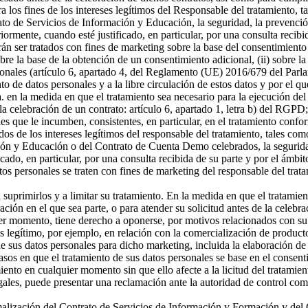
a los fines de los intereses legítimos del Responsable del tratamiento, t
o de Servicios de Información y Educación, la seguridad, la prevención
riormente, cuando esté justificado, en particular, por una consulta recibi
án ser tratados con fines de marketing sobre la base del consentimiento
sobre la base de la obtención de un consentimiento adicional, (ii) sobre la
rsonales (artículo 6, apartado 4, del Reglamento (UE) 2016/679 del Parl
ento de datos personales y a la libre circulación de estos datos y por e
 a. en la medida en que el tratamiento sea necesario para la ejecución 
celebración de un contrato: artículo 6, apartado 1, letra b) del RGPD; 
s que le incumben, consistentes, en particular, en el tratamiento confor
os de los intereses legítimos del responsable del tratamiento, tales como 
ón y Educación o del Contrato de Cuenta Demo celebrados, la seguridad,
icado, en particular, por una consulta recibida de su parte y por el ámbi
tos personales se traten con fines de marketing del responsable del tra
a suprimirlos y a limitar su tratamiento. En la medida en que el tratamie
n en el que sea parte, o para atender su solicitud antes de la celebrac
er momento, tiene derecho a oponerse, por motivos relacionados con su si
és legítimo, por ejemplo, en relación con la comercialización de producto
 sus datos personales para dicho marketing, incluida la elaboración de p
asos en que el tratamiento de sus datos personales se base en el consenti
miento en cualquier momento sin que ello afecte a la licitud del tratamie
egales, puede presentar una reclamación ante la autoridad de control com
ormalización del Contrato de Servicios de Información y Formación y d