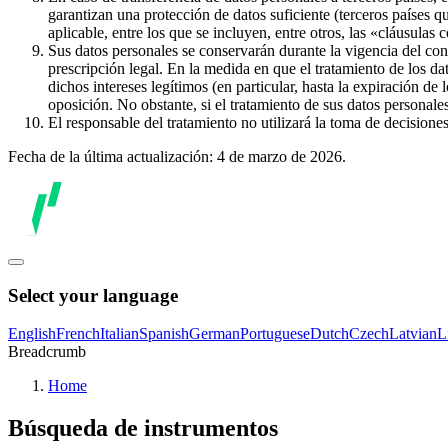
garantizan una protección de datos suficiente (terceros países q
aplicable, entre los que se incluyen, entre otros, las «cláusulas
Sus datos personales se conservarán durante la vigencia del con
prescripción legal. En la medida en que el tratamiento de los dat
dichos intereses legítimos (en particular, hasta la expiración de
oposición. No obstante, si el tratamiento de sus datos personal
El responsable del tratamiento no utilizará la toma de decision
Fecha de la última actualización: 4 de marzo de 2026.
Select your language
English
French
Italian
Spanish
German
Portuguese
Dutch
Czech
Latvian
L
Breadcrumb
Home
Búsqueda de instrumentos