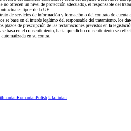
ue no ofrecen un nivel de protección adecuado), el responsable del trat
 contractuales tipo» de la UE.
trato de servicios de información y formación o del contrato de cuenta d
os se base en el interés legítimo del responsable del tratamiento, los da
 los plazos de prescripción de las reclamaciones previstos en la legislac
es se basa en el consentimiento, hasta que dicho consentimiento sea efec
es automatizada en su contra.
ithuanian
Romanian
Polish
Ukrainian