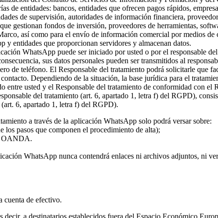
rías de entidades: bancos, entidades que ofrecen pagos rápidos, empresa
ridades de supervisión, autoridades de información financiera, proveed
s que gestionan fondos de inversión, proveedores de herramientas, softw
 Marco, así como para el envío de información comercial por medios de c
pp y entidades que proporcionan servidores y almacenan datos.
plicación WhatsApp puede ser iniciado por usted o por el responsable del
 consecuencia, sus datos personales pueden ser transmitidos al responsa
ro de teléfono. El Responsable del tratamiento podrá solicitarle que fa
l contacto. Dependiendo de la situación, la base jurídica para el tratami
rdo entre usted y el Responsable del tratamiento de conformidad con el
 responsable del tratamiento (art. 6, apartado 1, letra f) del RGPD), con
(art. 6, apartado 1, letra f) del RGPD).
atamiento a través de la aplicación WhatsApp solo podrá versar sobre:
 de los pasos que componen el procedimiento de alta);
o de OANDA.
licación WhatsApp nunca contendrá enlaces ni archivos adjuntos, ni vers
la cuenta de efectivo.
 es decir, a destinatarios establecidos fuera del Espacio Económico Eur