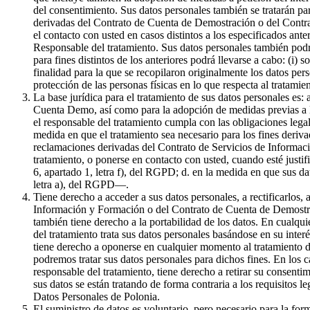
del consentimiento. Sus datos personales también se tratarán par
derivadas del Contrato de Cuenta de Demostración o del Contrat
el contacto con usted en casos distintos a los especificados ante
Responsable del tratamiento. Sus datos personales también podr
para fines distintos de los anteriores podrá llevarse a cabo: (i) 
finalidad para la que se recopilaron originalmente los datos pe
protección de las personas físicas en lo que respecta al tratami
La base jurídica para el tratamiento de sus datos personales es:
Cuenta Demo, así como para la adopción de medidas previas a la 
el responsable del tratamiento cumpla con las obligaciones legale
medida en que el tratamiento sea necesario para los fines derivad
reclamaciones derivadas del Contrato de Servicios de Informaci
tratamiento, o ponerse en contacto con usted, cuando esté justif
6, apartado 1, letra f), del RGPD; d. en la medida en que sus da
letra a), del RGPD—.
Tiene derecho a acceder a sus datos personales, a rectificarlos, 
Información y Formación o del Contrato de Cuenta de Demostració
también tiene derecho a la portabilidad de los datos. En cualqui
del tratamiento trata sus datos personales basándose en su inter
tiene derecho a oponerse en cualquier momento al tratamiento de
podremos tratar sus datos personales para dichos fines. En los c
responsable del tratamiento, tiene derecho a retirar su consenti
sus datos se están tratando de forma contraria a los requisitos l
Datos Personales de Polonia.
El suministro de datos es voluntario, pero necesario para la f