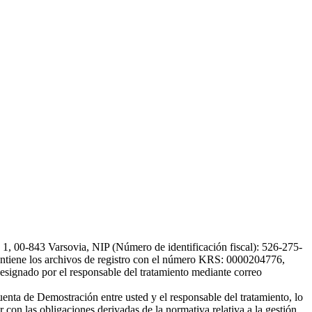
, 00-843 Varsovia, NIP (Número de identificación fiscal): 526-275-
, mantiene los archivos de registro con el número KRS: 0000204776,
esignado por el responsable del tratamiento mediante correo
uenta de Demostración entre usted y el responsable del tratamiento, lo
 con las obligaciones derivadas de la normativa relativa a la gestión