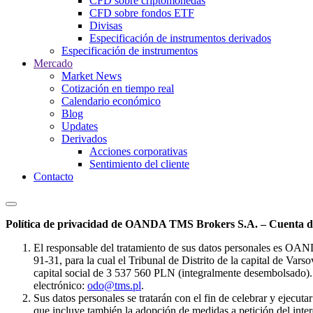
CFD sobre criptomonedas
CFD sobre fondos ETF
Divisas
Especificación de instrumentos derivados
Especificación de instrumentos
Mercado
Market News
Cotización en tiempo real
Calendario económico
Blog
Updates
Derivados
Acciones corporativas
Sentimiento del cliente
Contacto
Política de privacidad de OANDA TMS Brokers S.A. – Cuenta de
El responsable del tratamiento de sus datos personales es OA
91-31, para la cual el Tribunal de Distrito de la capital de Va
capital social de 3 537 560 PLN (integralmente desembolsado). 
electrónico:
odo@tms.pl
.
Sus datos personales se tratarán con el fin de celebrar y ejecut
que incluye también la adopción de medidas a petición del intere