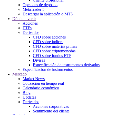
Cliente profesional
Opciones de depósito
MetaTrader 5
Descargar la aplicación o MT5
Dónde invertir
Acciones
ETFs
Derivados
CFD sobre acciones
CFD sobre índices
CFD sobre materias primas
CFD sobre criptomonedas
CFD sobre fondos ETF
Divisas
Especificación de instrumentos derivados
Especificación de instrumentos
Mercado
Market News
Cotización en tiempo real
Calendario económico
Blog
Updates
Derivados
Acciones corporativas
Sentimiento del cliente