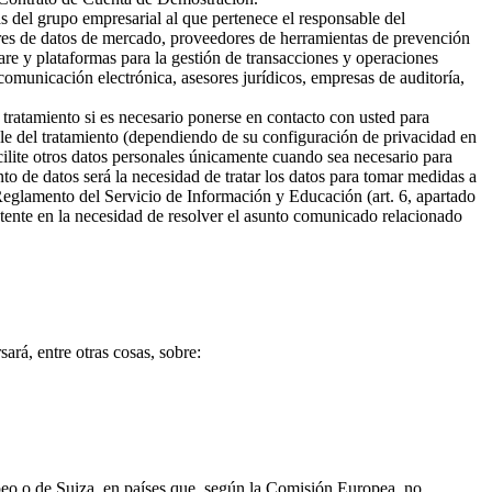
s del grupo empresarial al que pertenece el responsable del
ores de datos de mercado, proveedores de herramientas de prevención
are y plataformas para la gestión de transacciones y operaciones
omunicación electrónica, asesores jurídicos, empresas de auditoría,
 tratamiento si es necesario ponerse en contacto con usted para
ble del tratamiento (dependiendo de su configuración de privacidad en
cilite otros datos personales únicamente cuando sea necesario para
ento de datos será la necesidad de tratar los datos para tomar medidas a
 Reglamento del Servicio de Información y Educación (art. 6, apartado
sistente en la necesidad de resolver el asunto comunicado relacionado
ará, entre otras cosas, sobre:
opeo o de Suiza, en países que, según la Comisión Europea, no