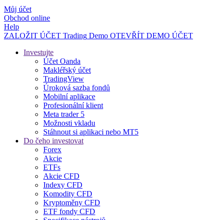
Můj účet
Obchod online
Help
ZALOŽIT ÚČET
Trading
Demo
OTEVŘÍT DEMO ÚČET
Investujte
Účet Oanda
Makléřský účet
TradingView
Úroková sazba fondů
Mobilní aplikace
Profesionální klient
Meta trader 5
Možnosti vkladu
Stáhnout si aplikaci nebo MT5
Do čeho investovat
Forex
Akcie
ETFs
Akcie CFD
Indexy CFD
Komodity CFD
Kryptoměny CFD
ETF fondy CFD