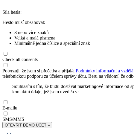
Síla hesla:
Heslo musí obsahovat:
8 nebo více znaků
Velká a malá písmena
Minimálně jedna číslice a speciální znak
Check all consents
Potvrzuji, že jsem si přečetl/a a přijal/a
Podmínky informační a vzdělá
telefonickou podporu za účelem správy účtu. Beru na vědomí, že odbě
Souhlasím s tím, že budu dostávat marketingové informace od s
kontaktní údaje, jež jsem uvedl/a v:
E-mailu
SMS/MMS
OTEVŘÍT DEMO ÚČET »