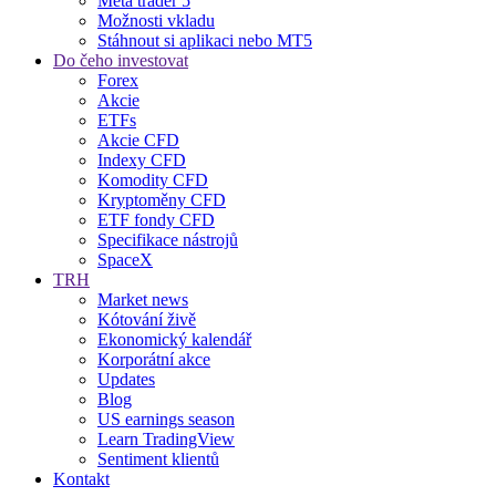
Meta trader 5
Možnosti vkladu
Stáhnout si aplikaci nebo MT5
Do čeho investovat
Forex
Akcie
ETFs
Akcie CFD
Indexy CFD
Komodity CFD
Kryptoměny CFD
ETF fondy CFD
Specifikace nástrojů
SpaceX
TRH
Market news
Kótování živě
Ekonomický kalendář
Korporátní akce
Updates
Blog
US earnings season
Learn TradingView
Sentiment klientů
Kontakt