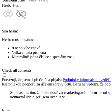
Telefonní číslo
Heslo
Síla hesla:
Heslo musí obsahovat:
8 nebo více znaků
Velká a malá písmena
Minimálně jedna číslice a speciální znak
Check all consents
Potvrzuji, že jsem si přečetl/a a přijal/a
Podmínky informační a vzdělá
telefonickou podporu za účelem správy účtu. Beru na vědomí, že odbě
Souhlasím s tím, že budu dostávat marketingové informace od s
kontaktní údaje, jež jsem uvedl/a v:
E-mailu