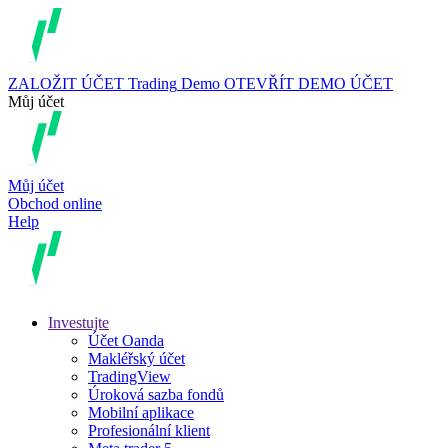
ZALOŽIT ÚČET
Trading
Demo
OTEVŘÍT DEMO ÚČET
Můj účet
Můj účet
Obchod online
Help
Investujte
Účet Oanda
Makléřský účet
TradingView
Úroková sazba fondů
Mobilní aplikace
Profesionální klient