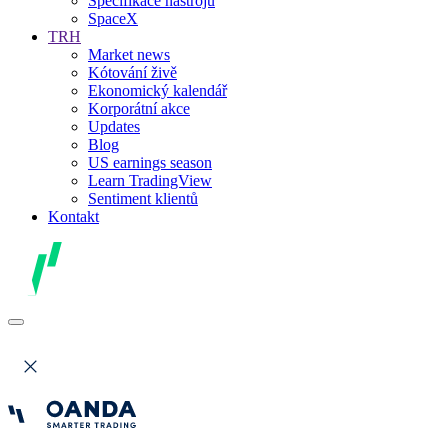
Specifikace nástrojů
SpaceX
TRH
Market news
Kótování živě
Ekonomický kalendář
Korporátní akce
Updates
Blog
US earnings season
Learn TradingView
Sentiment klientů
Kontakt