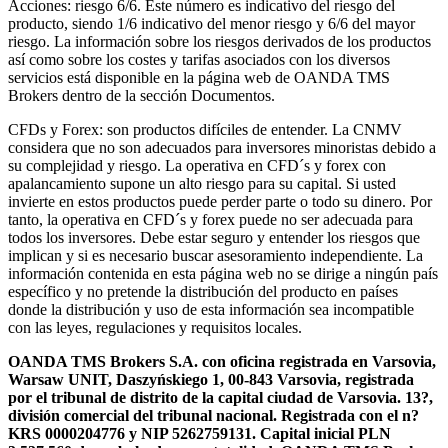
Acciones: riesgo 6/6. Este número es indicativo del riesgo del
producto, siendo 1/6 indicativo del menor riesgo y 6/6 del mayor
riesgo. La información sobre los riesgos derivados de los productos
así como sobre los costes y tarifas asociados con los diversos
servicios está disponible en la página web de OANDA TMS
Brokers dentro de la sección Documentos.
CFDs y Forex: son productos difíciles de entender. La CNMV
considera que no son adecuados para inversores minoristas debido a
su complejidad y riesgo. La operativa en CFD´s y forex con
apalancamiento supone un alto riesgo para su capital. Si usted
invierte en estos productos puede perder parte o todo su dinero. Por
tanto, la operativa en CFD´s y forex puede no ser adecuada para
todos los inversores. Debe estar seguro y entender los riesgos que
implican y si es necesario buscar asesoramiento independiente. La
información contenida en esta página web no se dirige a ningún país
específico y no pretende la distribución del producto en países
donde la distribución y uso de esta información sea incompatible
con las leyes, regulaciones y requisitos locales.
OANDA TMS Brokers S.A. con oficina registrada en Varsovia,
Warsaw UNIT, Daszyńskiego 1, 00-843 Varsovia, registrada
por el tribunal de distrito de la capital ciudad de Varsovia. 13?,
división comercial del tribunal nacional. Registrada con el n?
KRS 0000204776 y NIP 5262759131. Capital inicial PLN