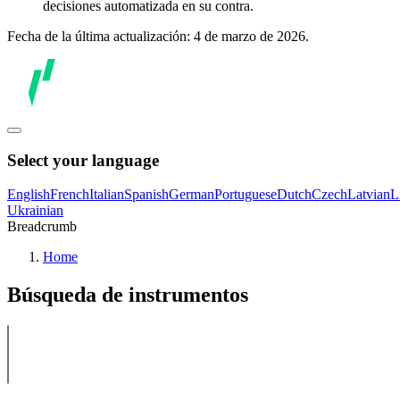
decisiones automatizada en su contra.
Fecha de la última actualización: 4 de marzo de 2026.
Select your language
English
French
Italian
Spanish
German
Portuguese
Dutch
Czech
Latvian
L
Ukrainian
Breadcrumb
Home
Búsqueda de instrumentos