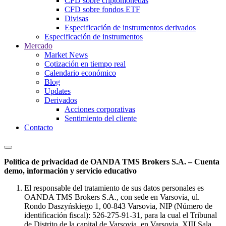
CFD sobre criptomonedas
CFD sobre fondos ETF
Divisas
Especificación de instrumentos derivados
Especificación de instrumentos
Mercado
Market News
Cotización en tiempo real
Calendario económico
Blog
Updates
Derivados
Acciones corporativas
Sentimiento del cliente
Contacto
Política de privacidad de OANDA TMS Brokers S.A. – Cuenta
demo, información y servicio educativo
El responsable del tratamiento de sus datos personales es
OANDA TMS Brokers S.A., con sede en Varsovia, ul.
Rondo Daszyńskiego 1, 00-843 Varsovia, NIP (Número de
identificación fiscal): 526-275-91-31, para la cual el Tribunal
de Distrito de la capital de Varsovia, en Varsovia, XIII Sala