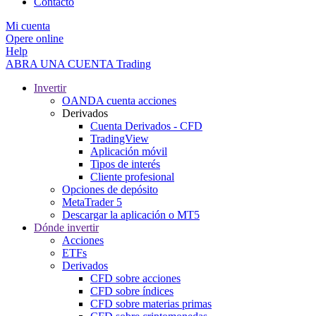
Contacto
Mi cuenta
Opere online
Help
ABRA UNA CUENTA
Trading
Invertir
OANDA cuenta acciones
Derivados
Cuenta Derivados - CFD
TradingView
Aplicación móvil
Tipos de interés
Cliente profesional
Opciones de depósito
MetaTrader 5
Descargar la aplicación o MT5
Dónde invertir
Acciones
ETFs
Derivados
CFD sobre acciones
CFD sobre índices
CFD sobre materias primas