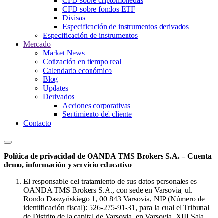
CFD sobre criptomonedas
CFD sobre fondos ETF
Divisas
Especificación de instrumentos derivados
Especificación de instrumentos
Mercado
Market News
Cotización en tiempo real
Calendario económico
Blog
Updates
Derivados
Acciones corporativas
Sentimiento del cliente
Contacto
Política de privacidad de OANDA TMS Brokers S.A. – Cuenta
demo, información y servicio educativo
El responsable del tratamiento de sus datos personales es
OANDA TMS Brokers S.A., con sede en Varsovia, ul.
Rondo Daszyńskiego 1, 00-843 Varsovia, NIP (Número de
identificación fiscal): 526-275-91-31, para la cual el Tribunal
de Distrito de la capital de Varsovia, en Varsovia, XIII Sala