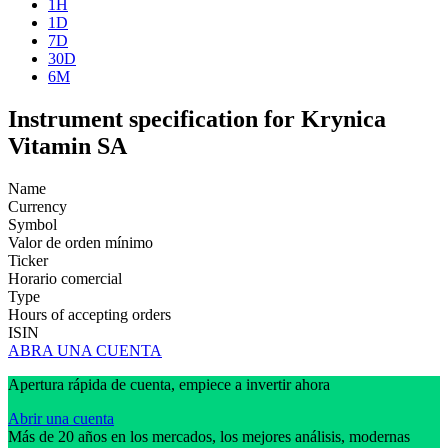
1H
1D
7D
30D
6M
Instrument specification for Krynica
Vitamin SA
Name
Currency
Symbol
Valor de orden mínimo
Ticker
Horario comercial
Type
Hours of accepting orders
ISIN
ABRA UNA CUENTA
Apertura rápida de cuenta, empiece a invertir ahora
Abrir una cuenta
Más de 20 años en los mercados, los mejores análisis, modernas