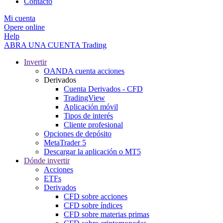
Contacto
Mi cuenta
Opere online
Help
ABRA UNA CUENTA
Trading
Invertir
OANDA cuenta acciones
Derivados
Cuenta Derivados - CFD
TradingView
Aplicación móvil
Tipos de interés
Cliente profesional
Opciones de depósito
MetaTrader 5
Descargar la aplicación o MT5
Dónde invertir
Acciones
ETFs
Derivados
CFD sobre acciones
CFD sobre índices
CFD sobre materias primas