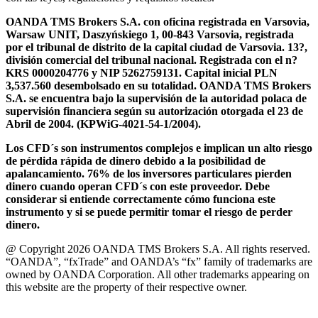
OANDA TMS Brokers S.A. con oficina registrada en Varsovia,
Warsaw UNIT, Daszyńskiego 1, 00-843 Varsovia, registrada
por el tribunal de distrito de la capital ciudad de Varsovia. 13?,
división comercial del tribunal nacional. Registrada con el n?
KRS 0000204776 y NIP 5262759131. Capital inicial PLN
3,537.560 desembolsado en su totalidad. OANDA TMS Brokers
S.A. se encuentra bajo la supervisión de la autoridad polaca de
supervisión financiera según su autorización otorgada el 23 de
Abril de 2004. (KPWiG-4021-54-1/2004).
Los CFD´s son instrumentos complejos e implican un alto riesgo
de pérdida rápida de dinero debido a la posibilidad de
apalancamiento. 76% de los inversores particulares pierden
dinero cuando operan CFD´s con este proveedor. Debe
considerar si entiende correctamente cómo funciona este
instrumento y si se puede permitir tomar el riesgo de perder
dinero.
@ Copyright 2026 OANDA TMS Brokers S.A. All rights reserved.
“OANDA”, “fxTrade” and OANDA’s “fx” family of trademarks are
owned by OANDA Corporation. All other trademarks appearing on
this website are the property of their respective owner.