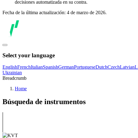
decisiones automatizada en su contra.
Fecha de la última actualización: 4 de marzo de 2026.
Select your language
English
French
Italian
Spanish
German
Portuguese
Dutch
Czech
Latvian
L
Ukrainian
Breadcrumb
Home
Búsqueda de instrumentos