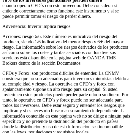
76% de los inversores particulares pierden dinero
cuando operan CFD´s con este proveedor. Debe considerar si
entiende correctamente como funciona este instrumento y si se
puede permitir tomar el riesgo de perder dinero.
Advertencia: Invertir implica riesgos.
Acciones: riesgo 6/6. Este número es indicativo del riesgo del
producto, siendo 1/6 indicativo del menor riesgo y 6/6 del mayor
riesgo. La información sobre los riesgos derivados de los productos
así como sobre los costes y tarifas asociados con los diversos
servicios está disponible en la página web de OANDA TMS
Brokers dentro de la sección Documentos.
CFDs y Forex: son productos difíciles de entender. La CNMV
considera que no son adecuados para inversores minoristas debido a
su complejidad y riesgo. La operativa en CFD´s y forex con
apalancamiento supone un alto riesgo para su capital. Si usted
invierte en estos productos puede perder parte o todo su dinero. Por
tanto, la operativa en CFD´s y forex puede no ser adecuada para
todos los inversores. Debe estar seguro y entender los riesgos que
implican y si es necesario buscar asesoramiento independiente. La
información contenida en esta página web no se dirige a ningún país
específico y no pretende la distribución del producto en países
donde la distribución y uso de esta información sea incompatible
con las leyes, regulaciones y requisitos locales.