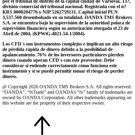
por el tribunal de distrito de la capital ciudad de Varsovia. 13?,
división comercial del tribunal nacional. Registrada con el n?
KRS 0000204776 y NIP 5262759131. Capital inicial PLN
3,537.560 desembolsado en su totalidad. OANDA TMS Brokers
S.A. se encuentra bajo la supervisión de la autoridad polaca de
supervisión financiera según su autorización otorgada el 23 de
Abril de 2004. (KPWiG-4021-54-1/2004).
Los CFD´s son instrumentos complejos e implican un alto riesgo
de pérdida rápida de dinero debido a la posibilidad de
apalancamiento. 76% de los inversores particulares pierden
dinero cuando operan CFD´s con este proveedor. Debe
considerar si entiende correctamente cómo funciona este
instrumento y si se puede permitir tomar el riesgo de perder
dinero.
@ Copyright 2026 OANDA TMS Brokers S.A. All rights reserved.
“OANDA”, “fxTrade” and OANDA’s “fx” family of trademarks are
owned by OANDA Corporation. All other trademarks appearing on
this website are the property of their respective owner.