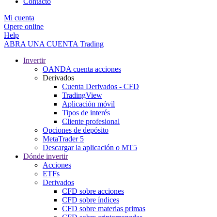
Contacto
Mi cuenta
Opere online
Help
ABRA UNA CUENTA
Trading
Invertir
OANDA cuenta acciones
Derivados
Cuenta Derivados - CFD
TradingView
Aplicación móvil
Tipos de interés
Cliente profesional
Opciones de depósito
MetaTrader 5
Descargar la aplicación o MT5
Dónde invertir
Acciones
ETFs
Derivados
CFD sobre acciones
CFD sobre índices
CFD sobre materias primas