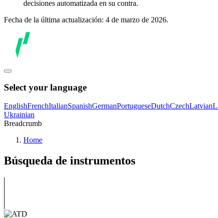
decisiones automatizada en su contra.
Fecha de la última actualización: 4 de marzo de 2026.
Select your language
English
French
Italian
Spanish
German
Portuguese
Dutch
Czech
Latvian
L
Ukrainian
Breadcrumb
Home
Búsqueda de instrumentos