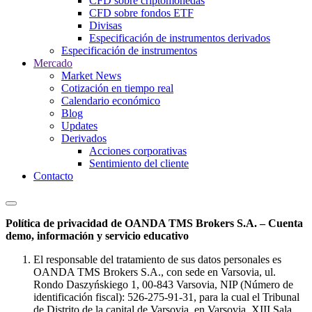
CFD sobre criptomonedas
CFD sobre fondos ETF
Divisas
Especificación de instrumentos derivados
Especificación de instrumentos
Mercado
Market News
Cotización en tiempo real
Calendario económico
Blog
Updates
Derivados
Acciones corporativas
Sentimiento del cliente
Contacto
Política de privacidad de OANDA TMS Brokers S.A. – Cuenta
demo, información y servicio educativo
El responsable del tratamiento de sus datos personales es
OANDA TMS Brokers S.A., con sede en Varsovia, ul.
Rondo Daszyńskiego 1, 00-843 Varsovia, NIP (Número de
identificación fiscal): 526-275-91-31, para la cual el Tribunal
de Distrito de la capital de Varsovia, en Varsovia, XIII Sala