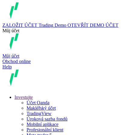
ZALOŽIT ÚČET
Trading
Demo
OTEVŘÍT DEMO ÚČET
Můj účet
Můj účet
Obchod online
Help
Investujte
Účet Oanda
Makléřský účet
TradingView
Úroková sazba fondů
Mobilní aplikace
Profesionální klient