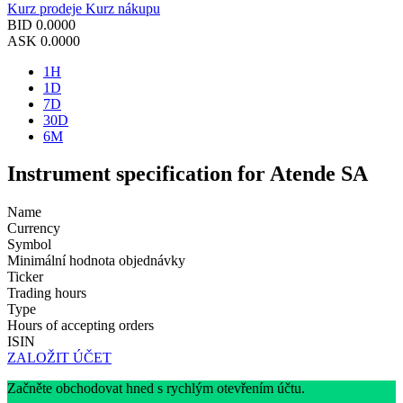
Kurz prodeje
Kurz nákupu
BID
0.0000
ASK
0.0000
1H
1D
7D
30D
6M
Instrument specification for Atende SA
Name
Currency
Symbol
Minimální hodnota objednávky
Ticker
Trading hours
Type
Hours of accepting orders
ISIN
ZALOŽIT ÚČET
Začněte obchodovat hned s rychlým otevřením účtu.