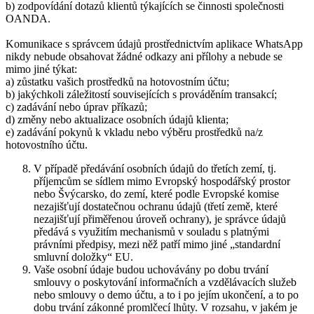
b) zodpovídání dotazů klientů týkajících se činnosti společnosti
OANDA.
Komunikace s správcem údajů prostřednictvím aplikace WhatsApp
nikdy nebude obsahovat žádné odkazy ani přílohy a nebude se
mimo jiné týkat:
a) zůstatku vašich prostředků na hotovostním účtu;
b) jakýchkoli záležitostí souvisejících s prováděním transakcí;
c) zadávání nebo úprav příkazů;
d) změny nebo aktualizace osobních údajů klienta;
e) zadávání pokynů k vkladu nebo výběru prostředků na/z
hotovostního účtu.
V případě předávání osobních údajů do třetích zemí, tj.
příjemcům se sídlem mimo Evropský hospodářský prostor
nebo Švýcarsko, do zemí, které podle Evropské komise
nezajišťují dostatečnou ochranu údajů (třetí země, které
nezajišťují přiměřenou úroveň ochrany), je správce údajů
předává s využitím mechanismů v souladu s platnými
právními předpisy, mezi něž patří mimo jiné „standardní
smluvní doložky“ EU.
Vaše osobní údaje budou uchovávány po dobu trvání
smlouvy o poskytování informačních a vzdělávacích služeb
nebo smlouvy o demo účtu, a to i po jejím ukončení, a to po
dobu trvání zákonné promlčecí lhůty. V rozsahu, v jakém je