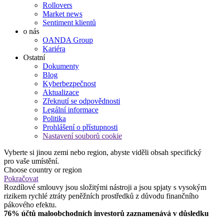
Rollovers
Market news
Sentiment klientů
o nás
OANDA Group
Kariéra
Ostatní
Dokumenty
Blog
Kyberbezpečnost
Aktualizace
Zřeknutí se odpovědnosti
Legální informace
Politika
Prohlášení o přístupnosti
Nastavení souborů cookie
Vyberte si jinou zemi nebo region, abyste viděli obsah specifický
pro vaše umístění.
Choose country or region
Pokračovat
Rozdílové smlouvy jsou složitými nástroji a jsou spjaty s vysokým
rizikem rychlé ztráty peněžních prostředků z důvodu finančního
pákového efektu.
76% účtů maloobchodních investorů zaznamenává v důsledku