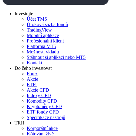
Investujte
Účet TMS
Úroková sazba fondů
TradingView
Mobilní aplikace
Profesionální klient
Platforma MT5
Možnosti vkladu
Stáhnout si aplikaci nebo MT5
Kontakt
Do čeho investovat
Forex
Akcie
ETFs
Akcie CFD
Indexy CFD
Komodity CFD
Kryptoměny CFD
ETF fondy CFD
Specifikace nástrojů
TRH
Korporátní akce
Kótování živě