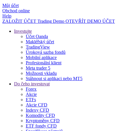
Můj účet
Obchod online
Help
ZALOŽIT ÚČET
Trading
Demo
OTEVŘÍT DEMO ÚČET
Investujte
Účet Oanda
Makléřský účet
TradingView
Úroková sazba fondů
Mobilní aplikace
Profesionální klient
Meta trader 5
Možnosti vkladu
Stáhnout si aplikaci nebo MT5
Do čeho investovat
Forex
Akcie
ETFs
Akcie CFD
Indexy CFD
Komodity CFD
Kryptoměny CFD
ETF fondy CFD