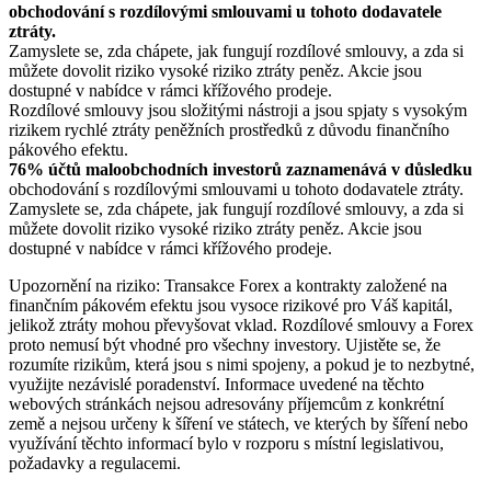
obchodování s rozdílovými smlouvami u tohoto dodavatele
ztráty.
Zamyslete se, zda chápete, jak fungují rozdílové smlouvy, a zda si
můžete dovolit riziko vysoké riziko ztráty peněz. Akcie jsou
dostupné v nabídce v rámci křížového prodeje.
Rozdílové smlouvy jsou složitými nástroji a jsou spjaty s vysokým
rizikem rychlé ztráty peněžních prostředků z důvodu finančního
pákového efektu.
76% účtů maloobchodních investorů zaznamenává v důsledku
obchodování s rozdílovými smlouvami u tohoto dodavatele ztráty.
Zamyslete se, zda chápete, jak fungují rozdílové smlouvy, a zda si
můžete dovolit riziko vysoké riziko ztráty peněz. Akcie jsou
dostupné v nabídce v rámci křížového prodeje.
Upozornění na riziko: Transakce Forex a kontrakty založené na
finančním pákovém efektu jsou vysoce rizikové pro Váš kapitál,
jelikož ztráty mohou převyšovat vklad. Rozdílové smlouvy a Forex
proto nemusí být vhodné pro všechny investory. Ujistěte se, že
rozumíte rizikům, která jsou s nimi spojeny, a pokud je to nezbytné,
využijte nezávislé poradenství. Informace uvedené na těchto
webových stránkách nejsou adresovány příjemcům z konkrétní
země a nejsou určeny k šíření ve státech, ve kterých by šíření nebo
využívání těchto informací bylo v rozporu s místní legislativou,
požadavky a regulacemi.