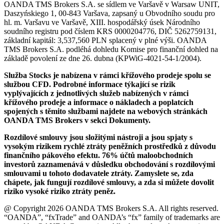
OANDA TMS Brokers S.A. se sídlem ve Varšavě v Warsaw UNIT,
Daszyńskiego 1, 00-843 Varšava, zapsaný u Obvodního soudu pro
hl. m. Varšavu ve Varšavě, XIII. hospodářský úsek Národního
soudního registru pod číslem KRS 0000204776, DIČ 5262759131,
základní kapitál: 3,537,560 PLN splacený v plné výši. OANDA
TMS Brokers S.A. podléhá dohledu Komise pro finanční dohled na
základě povolení ze dne 26. dubna (KPWiG-4021-54-1/2004).
Služba Stocks je nabízena v rámci křížového prodeje spolu se
službou CFD. Podrobné informace týkající se rizik
vyplývajících z jednotlivých služeb nabízených v rámci
křížového prodeje a informace o nákladech a poplatcích
spojených s těmito službami najdete na webových stránkách
OANDA TMS Brokers v sekci Dokumenty.
Rozdílové smlouvy jsou složitými nástroji a jsou spjaty s
vysokým rizikem rychlé ztráty peněžních prostředků z důvodu
finančního pákového efektu. 76% účtů maloobchodních
investorů zaznamenává v důsledku obchodování s rozdílovými
smlouvami u tohoto dodavatele ztráty. Zamyslete se, zda
chápete, jak fungují rozdílové smlouvy, a zda si můžete dovolit
riziko vysoké riziko ztráty peněz.
@ Copyright 2026 OANDA TMS Brokers S.A. All rights reserved.
“OANDA”, “fxTrade” and OANDA’s “fx” family of trademarks are