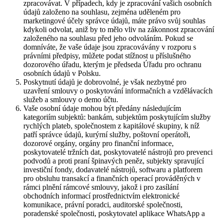
zpracovávat. V případech, kdy je zpracování vašich osobních
údajů založeno na souhlasu, zejména uděleném pro
marketingové účely správce údajů, máte právo svůj souhlas
kdykoli odvolat, aniž by to mělo vliv na zákonnost zpracování
založeného na souhlasu před jeho odvoláním. Pokud se
domníváte, že vaše údaje jsou zpracovávány v rozporu s
právními předpisy, můžete podat stížnost u příslušného
dozorového úřadu, kterým je předseda Úřadu pro ochranu
osobních údajů v Polsku.
Poskytnutí údajů je dobrovolné, je však nezbytné pro
uzavření smlouvy o poskytování informačních a vzdělávacích
služeb a smlouvy o demo účtu.
Vaše osobní údaje mohou být předány následujícím
kategoriím subjektů: bankám, subjektům poskytujícím služby
rychlých plateb, společnostem z kapitálové skupiny, k níž
patří správce údajů, kurýrní služby, poštovní operátoři,
dozorové orgány, orgány pro finanční informace,
poskytovatelé tržních dat, poskytovatelé nástrojů pro prevenci
podvodů a proti praní špinavých peněz, subjekty spravující
investiční fondy, dodavatelé nástrojů, softwaru a platforem
pro obsluhu transakcí a finančních operací prováděných v
rámci plnění rámcové smlouvy, jakož i pro zasílání
obchodních informací prostřednictvím elektronické
komunikace, právní poradci, auditorské společnosti,
poradenské společnosti, poskytovatel aplikace WhatsApp a