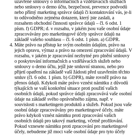
uzavřené smlouvy o informačních a vzdělávacích službách
nebo smlouvy o demo účtu, bezpečnost, prevence podvodů
nebo přímý marketing správce údajů či kontaktování vás, je-li
to odůvodněno zejména dotazem, který jste zaslali, a
rozsahem obchodní činnosti správce údajů – čl. 6 odst. 1
písm. f) GDPR; d. v rozsahu, v jakém jsou vaše osobní údaje
zpracovávány pro marketingové účely správce údajů na
základě vašeho souhlasu – čl. 6 odst. 1 písm. a) GDPR.
Máte právo na přístup ke svým osobním údajům, právo na
jejich opravu, výmaz a právo na omezení zpracování údajů. V
rozsahu, v jakém je zpracování nezbytné pro plnění smlouvy
o poskytování informačních a vzdělávacích služeb nebo
smlouvy o demo účtu, jejíž jste smluvní stranou, nebo pro
přijetí opatření na základě vaší žádosti před uzavřením těchto
smluv (čl. 6 odst. 1 písm. b) GDPR), máte rovněž právo na
přenos údajů. Kdykoli máte právo vznést námitku z důvodů
týkajících se vaší konkrétní situace proti použití vašich
osobních údajů, pokud správce údajů zpracovává vaše osobní
údaje na základě svého oprávněného zájmu, např. v
souvislosti s marketingem produktů a služeb. Pokud jsou vaše
osobní údaje zpracovávány pro marketingové účely, máte
právo kdykoli vznést námitku proti zpracování vašich
osobních údajů pro takový marketing, včetně profilování.
Pokud vznesete námitku proti zpracování pro marketingové
účely, nebudeme již moci vaše osobní údaje pro tyto účely