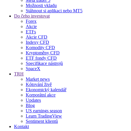
Meta trader 5
Možnosti vkladu
Stáhnout si aplikaci nebo MT5
Do čeho investovat
Forex
Akcie
ETFs
Akcie CFD
Indexy CFD
Komodity CFD
Kryptoměny CFD
ETF fondy CFD
Specifikace nástrojů
SpaceX
TRH
Market news
Kótování živě
Ekonomický kalendář
Korporátní akce
Updates
Blog
US earnings season
Learn TradingView
Sentiment klientů
Kontakt