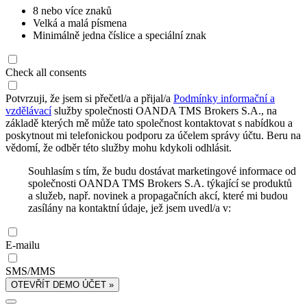
8 nebo více znaků
Velká a malá písmena
Minimálně jedna číslice a speciální znak
Check all consents
Potvrzuji, že jsem si přečetl/a a přijal/a
Podmínky informační a
vzdělávací
služby společnosti OANDA TMS Brokers S.A., na
základě kterých mě může tato společnost kontaktovat s nabídkou a
poskytnout mi telefonickou podporu za účelem správy účtu. Beru na
vědomí, že odběr této služby mohu kdykoli odhlásit.
Souhlasím s tím, že budu dostávat marketingové informace od
společnosti OANDA TMS Brokers S.A. týkající se produktů
a služeb, např. novinek a propagačních akcí, které mi budou
zasílány na kontaktní údaje, jež jsem uvedl/a v:
E-mailu
SMS/MMS
OTEVŘÍT DEMO ÚČET »