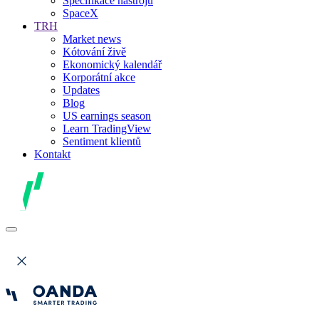
Specifikace nástrojů
SpaceX
TRH
Market news
Kótování živě
Ekonomický kalendář
Korporátní akce
Updates
Blog
US earnings season
Learn TradingView
Sentiment klientů
Kontakt