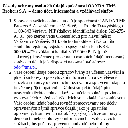
Zásady ochrany osobních údajů společnosti OANDA TMS
Brokers S.A. – demo účet, informační a vzdělávací služby
Správcem vašich osobních údajů je společnost OANDA TMS
Brokers S.A. se sídlem ve Varšavě, ul. Rondo Daszyńskiego
1, 00-843 Varšava, NIP (daňové identifikační číslo): 526-275-
91-31, pro kterou vede Okresní soud pro hlavní město
Varšavu ve Varšavě, XIII. obchodní oddělení Národního
soudního rejstříku, registrační spisy pod číslem KRS:
0000204776, základní kapitál 3 537 560 PLN (plně
splacený). Pověřenec pro ochranu osobních údajů jmenovaný
správcem údajů je k dispozici na e-mailové adrese:
odo@tms.pl
.
Vaše osobní údaje budou zpracovávány za účelem uzavření a
plnění smlouvy o poskytování informačních a vzdělávacích
služeb a smlouvy o demo účtu mezi vámi a správcem údajů, a
to včetně přijetí opatření na žádost subjektu údajů před
uzavřením těchto smluv, jakož i za účelem splnění povinností
vyplývajících z předpisů týkajících se nakládání se souhlasem.
Vaše osobní údaje budou rovněž zpracovávány pro účely
oprávněných zájmů správce údajů, jako je uplatnění
oprávněných smluvních nároků vyplývajících ze smlouvy o
demo účtu nebo smlouvy o informačních a vzdělávacích
službách, bezpečnost, prevence podvodů nebo přímý