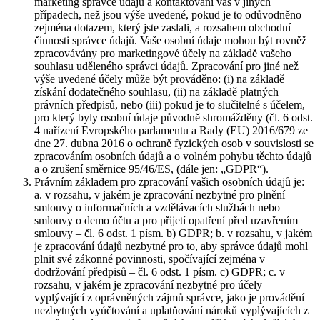
marketing správce údajů a kontaktování vás v jiných
případech, než jsou výše uvedené, pokud je to odůvodněno
zejména dotazem, který jste zaslali, a rozsahem obchodní
činnosti správce údajů. Vaše osobní údaje mohou být rovněž
zpracovávány pro marketingové účely na základě vašeho
souhlasu uděleného správci údajů. Zpracování pro jiné než
výše uvedené účely může být prováděno: (i) na základě
získání dodatečného souhlasu, (ii) na základě platných
právních předpisů, nebo (iii) pokud je to slučitelné s účelem,
pro který byly osobní údaje původně shromážděny (čl. 6 odst.
4 nařízení Evropského parlamentu a Rady (EU) 2016/679 ze
dne 27. dubna 2016 o ochraně fyzických osob v souvislosti se
zpracováním osobních údajů a o volném pohybu těchto údajů
a o zrušení směrnice 95/46/ES, (dále jen: „GDPR“).
Právním základem pro zpracování vašich osobních údajů je:
a. v rozsahu, v jakém je zpracování nezbytné pro plnění
smlouvy o informačních a vzdělávacích službách nebo
smlouvy o demo účtu a pro přijetí opatření před uzavřením
smlouvy – čl. 6 odst. 1 písm. b) GDPR; b. v rozsahu, v jakém
je zpracování údajů nezbytné pro to, aby správce údajů mohl
plnit své zákonné povinnosti, spočívající zejména v
dodržování předpisů – čl. 6 odst. 1 písm. c) GDPR; c. v
rozsahu, v jakém je zpracování nezbytné pro účely
vyplývající z oprávněných zájmů správce, jako je provádění
nezbytných vyúčtování a uplatňování nároků vyplývajících z