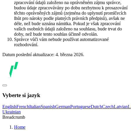
zpracování údajů založeno na oprávněném zájmu správce,
budou údaje zpracovávány po dobu nezbytnou k prosazování
těchto oprávněných zájmů (zejména do uplynutí promlčecích
lhůt pro nároky podle platných právních předpisů), avšak ne
déle, než bude uznána námitka. Pokud je však zpracování
vašich osobních údajů založeno na souhlasu, bude trvat do
doby, než bude tento souhlas účinně odvolán.
Správce vůči vám nebude používat automatizované
rozhodování.
Datum poslední aktualizace: 4. března 2026.
Vyberte si jazyk
English
French
Italian
Spanish
German
Portuguese
Dutch
Czech
Latvian
L
Ukrainian
Breadcrumb
Home