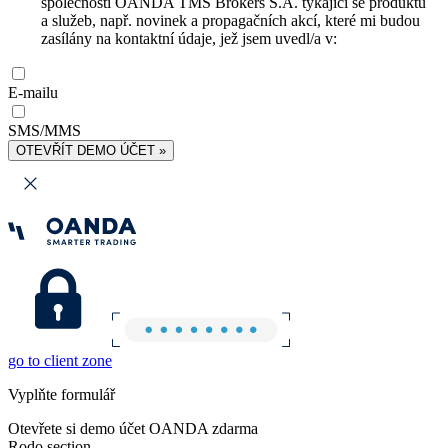
společnosti OANDA TMS Brokers S.A. týkající se produktů
a služeb, např. novinek a propagačních akcí, které mi budou
zasílány na kontaktní údaje, jež jsem uvedl/a v:
E-mailu
SMS/MMS
OTEVŘÍT DEMO ÚČET »
go to client zone
Vyplňte formulář
Otevřete si demo účet OANDA zdarma
Rodo section