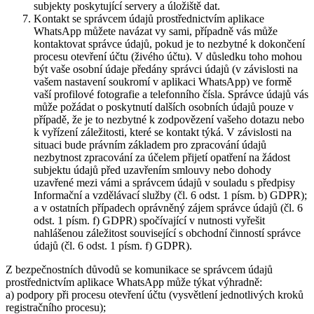
subjekty poskytující servery a úložiště dat.
Kontakt se správcem údajů prostřednictvím aplikace
WhatsApp můžete navázat vy sami, případně vás může
kontaktovat správce údajů, pokud je to nezbytné k dokončení
procesu otevření účtu (živého účtu). V důsledku toho mohou
být vaše osobní údaje předány správci údajů (v závislosti na
vašem nastavení soukromí v aplikaci WhatsApp) ve formě
vaší profilové fotografie a telefonního čísla. Správce údajů vás
může požádat o poskytnutí dalších osobních údajů pouze v
případě, že je to nezbytné k zodpovězení vašeho dotazu nebo
k vyřízení záležitosti, které se kontakt týká. V závislosti na
situaci bude právním základem pro zpracování údajů
nezbytnost zpracování za účelem přijetí opatření na žádost
subjektu údajů před uzavřením smlouvy nebo dohody
uzavřené mezi vámi a správcem údajů v souladu s předpisy
Informační a vzdělávací služby (čl. 6 odst. 1 písm. b) GDPR);
a v ostatních případech oprávněný zájem správce údajů (čl. 6
odst. 1 písm. f) GDPR) spočívající v nutnosti vyřešit
nahlášenou záležitost související s obchodní činností správce
údajů (čl. 6 odst. 1 písm. f) GDPR).
Z bezpečnostních důvodů se komunikace se správcem údajů
prostřednictvím aplikace WhatsApp může týkat výhradně:
a) podpory při procesu otevření účtu (vysvětlení jednotlivých kroků
registračního procesu);