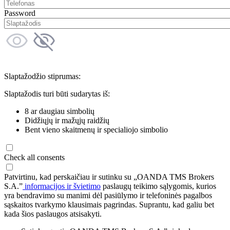
Password
Slaptažodžio stiprumas:
Slaptažodis turi būti sudarytas iš:
8 ar daugiau simbolių
Didžiųjų ir mažųjų raidžių
Bent vieno skaitmenų ir specialiojo simbolio
Check all consents
Patvirtinu, kad perskaičiau ir sutinku su „OANDA TMS Brokers
S.A.”
informacijos ir švietimo
paslaugų teikimo sąlygomis, kurios
yra bendravimo su manimi dėl pasiūlymo ir telefoninės pagalbos
sąskaitos tvarkymo klausimais pagrindas. Suprantu, kad galiu bet
kada šios paslaugos atsisakyti.