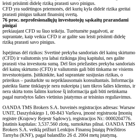
leisti prisiimti didelę riziką prarasti savo pinigus.
CFD yra sudėtingos priemonės, dėl kurių kyla didelė rizika greitai
prarasti pinigus taikant finansinį svertą.
76 proc. neprofesionaliųjų investuotojų sąskaitų prarandami
pinigai
prekiaujant CFD su šiuo teikėju. Turėtumėte pagalvoti, ar
suprantate, kaip veikia CFD ir ar galite sau leisti prisiimti didelę
riziką prarasti savo pinigus.
Ispėjimas dėl rizikos: Svertinė prekyba sandoriais dėl kainų skirtumo
(CFD) ir valiutomis yra labai rizikinga jūsų kapitalui, nes galite
prarasti visa investuota sumą. Dėl šios priežasties prekyba sandoriais
dėl kainų skirtumo (CFD) ir valiutomis gali būti tinkama ne visiems
investuotojams. Įsitikinkite, kad suprantate susijusias rizikas, o
prireikus – pasitarkite su nepriklausomais konsultantais. Informacija
pateikta šiame tinklapyje nera nukreipta į tam tikros šalies klientus, ir
nera skirta toms šalims kuriose šį informacija gali būti netinkama
pagal nurodytos šalies vietinius įstatymus ar teisinius reguliavimus.
OANDA TMS Brokers S.A. buveinės registracijos adresas: Warsaw
UNIT, Daszyńskiego 1, 00-843 Varšuva, įmonė registruota Įmonių
registre (Krajowy Rejestr Sądowy), registracijos Nr.: 0000204776.
Įstatinis kapitalas: 3,537.560 zlotų, sumokėtas pilnai. OANDA TMS
Brokers S.A. veiklą prižiuri Lenkijos Finansų Įstaigų Priežiūros
Tarnyba (KNF), pagal balandžio 26 d. 2004 metų įstatymą.