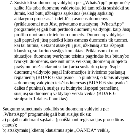
Susisiekti su duomenų valdytoju per „WhatsApp“ programėlę
galite Jūs arba duomenų valdytojas, jei tam reikia susisiekti su
Jumis, kad būtų užbaigtas sąskaitos (realiąją sąskaitą)
atidarymo procesas. Todėl Jūsų asmens duomenys
(priklausomai nuo Jūsų privatumo nustatymų „WhatsApp“
programėlėje) gali būti perduoti duomenų valdytojui kaip Jūsų
profilio nuotrauka ir telefono numeris. Duomenų valdytojas
gali paprašyti jūsų pateikti kitus asmens duomenis tik tuomet,
kai tai būtina, siekiant atsakyti į jūsų užklausą arba išspręsti
klausimą, su kuriuo susijęs kontaktas. Priklausomai nuo
situacijos, duomenų tvarkymo teisinis pagrindas bus būtinybė
tvarkyti duomenis, siekiant imtis veiksmų duomenų subjekto
prašymu prieš sudarant sutartį arba susitarimą tarp jūsų ir
duomenų valdytojo pagal Informacijos ir švietimo paslaugų
reglamentą (BDAR 6 straipsnio 1 b punktas); o kitais atvejais
– duomenų valdytojo teisėtas interesas (BDAR 6 straipsnio 1
dalies f punktas), susijęs su būtinybe išspręsti pranešimą,
susijusį su duomenų valdytojo verslo veikla (BDAR 6
straipsnio 1 dalies f punktas).
Saugumo sumetimais pokalbis su duomenų valdytoju per
„WhatsApp“ programėlę gali būti susijęs tik su:
a) pagalba atidarant sąskaitą (paaiškinant registracijos procedūros
etapus);
b) atsakymais į klientų klausimus apie „OANDA“ veiklą.