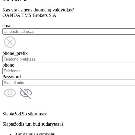
Kas yra asmens duomenų valdytojas?
OANDA TMS Brokers S.A.
email
phone_prefix
phone
Password
Slaptažodžio stiprumas:
Slaptažodis turi būti sudarytas iš:
8 ar daugiau simbolių