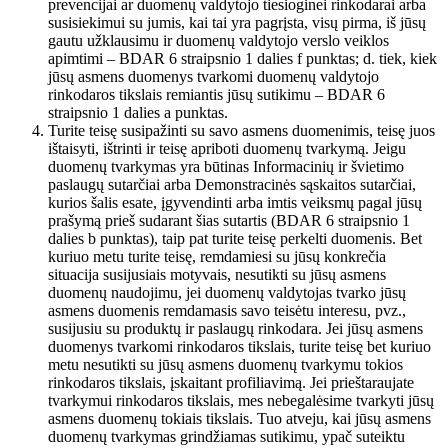
prevencijai ar duomenų valdytojo tiesioginei rinkodarai arba
susisiekimui su jumis, kai tai yra pagrįsta, visų pirma, iš jūsų
gautu užklausimu ir duomenų valdytojo verslo veiklos
apimtimi – BDAR 6 straipsnio 1 dalies f punktas; d. tiek, kiek
jūsų asmens duomenys tvarkomi duomenų valdytojo
rinkodaros tikslais remiantis jūsų sutikimu – BDAR 6
straipsnio 1 dalies a punktas.
Turite teisę susipažinti su savo asmens duomenimis, teisę juos
ištaisyti, ištrinti ir teisę apriboti duomenų tvarkymą. Jeigu
duomenų tvarkymas yra būtinas Informacinių ir švietimo
paslaugų sutarčiai arba Demonstracinės sąskaitos sutarčiai,
kurios šalis esate, įgyvendinti arba imtis veiksmų pagal jūsų
prašymą prieš sudarant šias sutartis (BDAR 6 straipsnio 1
dalies b punktas), taip pat turite teisę perkelti duomenis. Bet
kuriuo metu turite teisę, remdamiesi su jūsų konkrečia
situacija susijusiais motyvais, nesutikti su jūsų asmens
duomenų naudojimu, jei duomenų valdytojas tvarko jūsų
asmens duomenis remdamasis savo teisėtu interesu, pvz.,
susijusiu su produktų ir paslaugų rinkodara. Jei jūsų asmens
duomenys tvarkomi rinkodaros tikslais, turite teisę bet kuriuo
metu nesutikti su jūsų asmens duomenų tvarkymu tokios
rinkodaros tikslais, įskaitant profiliavimą. Jei prieštaraujate
tvarkymui rinkodaros tikslais, mes nebegalėsime tvarkyti jūsų
asmens duomenų tokiais tikslais. Tuo atveju, kai jūsų asmens
duomenų tvarkymas grindžiamas sutikimu, ypač suteiktu