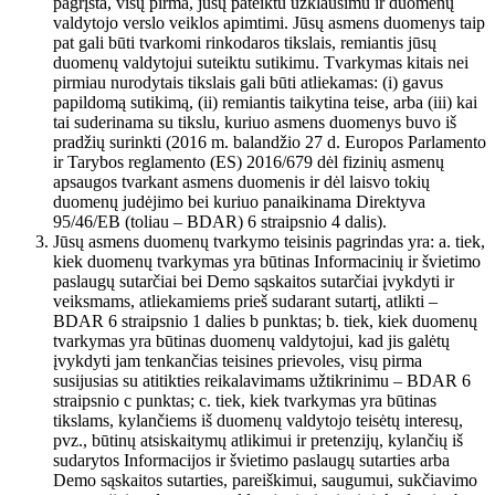
pagrįsta, visų pirma, jūsų pateiktu užklausimu ir duomenų
valdytojo verslo veiklos apimtimi. Jūsų asmens duomenys taip
pat gali būti tvarkomi rinkodaros tikslais, remiantis jūsų
duomenų valdytojui suteiktu sutikimu. Tvarkymas kitais nei
pirmiau nurodytais tikslais gali būti atliekamas: (i) gavus
papildomą sutikimą, (ii) remiantis taikytina teise, arba (iii) kai
tai suderinama su tikslu, kuriuo asmens duomenys buvo iš
pradžių surinkti (2016 m. balandžio 27 d. Europos Parlamento
ir Tarybos reglamento (ES) 2016/679 dėl fizinių asmenų
apsaugos tvarkant asmens duomenis ir dėl laisvo tokių
duomenų judėjimo bei kuriuo panaikinama Direktyva
95/46/EB (toliau – BDAR) 6 straipsnio 4 dalis).
Jūsų asmens duomenų tvarkymo teisinis pagrindas yra: a. tiek,
kiek duomenų tvarkymas yra būtinas Informacinių ir švietimo
paslaugų sutarčiai bei Demo sąskaitos sutarčiai įvykdyti ir
veiksmams, atliekamiems prieš sudarant sutartį, atlikti –
BDAR 6 straipsnio 1 dalies b punktas; b. tiek, kiek duomenų
tvarkymas yra būtinas duomenų valdytojui, kad jis galėtų
įvykdyti jam tenkančias teisines prievoles, visų pirma
susijusias su atitikties reikalavimams užtikrinimu – BDAR 6
straipsnio c punktas; c. tiek, kiek tvarkymas yra būtinas
tikslams, kylančiems iš duomenų valdytojo teisėtų interesų,
pvz., būtinų atsiskaitymų atlikimui ir pretenzijų, kylančių iš
sudarytos Informacijos ir švietimo paslaugų sutarties arba
Demo sąskaitos sutarties, pareiškimui, saugumui, sukčiavimo