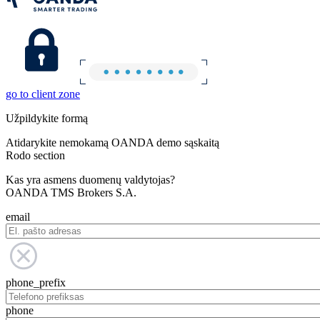
go to client zone
Užpildykite formą
Atidarykite nemokamą OANDA demo sąskaitą
Rodo section
Kas yra asmens duomenų valdytojas?
OANDA TMS Brokers S.A.
email
phone_prefix
phone