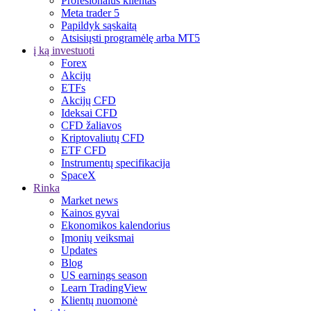
Profesionalus klientas
Meta trader 5
Papildyk sąskaitą
Atsisiųsti programėlę arba MT5
į ką investuoti
Forex
Akcijų
ETFs
Akcijų CFD
Ideksai CFD
CFD žaliavos
Kriptovaliutų CFD
ETF CFD
Instrumentų specifikacija
SpaceX
Rinka
Market news
Kainos gyvai
Ekonomikos kalendorius
Įmonių veiksmai
Updates
Blog
US earnings season
Learn TradingView
Klientų nuomonė