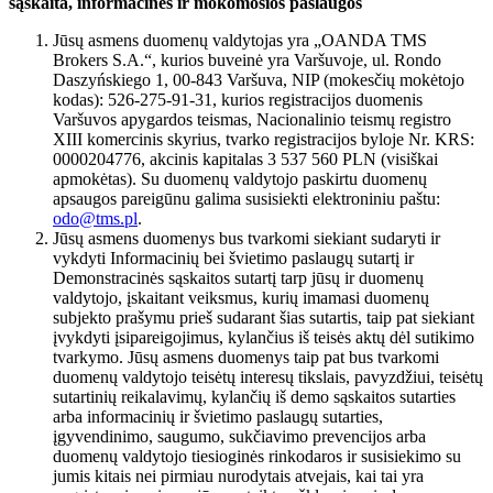
sąskaita, informacinės ir mokomosios paslaugos
Jūsų asmens duomenų valdytojas yra „OANDA TMS
Brokers S.A.“, kurios buveinė yra Varšuvoje, ul. Rondo
Daszyńskiego 1, 00-843 Varšuva, NIP (mokesčių mokėtojo
kodas): 526-275-91-31, kurios registracijos duomenis
Varšuvos apygardos teismas, Nacionalinio teismų registro
XIII komercinis skyrius, tvarko registracijos byloje Nr. KRS:
0000204776, akcinis kapitalas 3 537 560 PLN (visiškai
apmokėtas). Su duomenų valdytojo paskirtu duomenų
apsaugos pareigūnu galima susisiekti elektroniniu paštu:
odo@tms.pl
.
Jūsų asmens duomenys bus tvarkomi siekiant sudaryti ir
vykdyti Informacinių bei švietimo paslaugų sutartį ir
Demonstracinės sąskaitos sutartį tarp jūsų ir duomenų
valdytojo, įskaitant veiksmus, kurių imamasi duomenų
subjekto prašymu prieš sudarant šias sutartis, taip pat siekiant
įvykdyti įsipareigojimus, kylančius iš teisės aktų dėl sutikimo
tvarkymo. Jūsų asmens duomenys taip pat bus tvarkomi
duomenų valdytojo teisėtų interesų tikslais, pavyzdžiui, teisėtų
sutartinių reikalavimų, kylančių iš demo sąskaitos sutarties
arba informacinių ir švietimo paslaugų sutarties,
įgyvendinimo, saugumo, sukčiavimo prevencijos arba
duomenų valdytojo tiesioginės rinkodaros ir susisiekimo su
jumis kitais nei pirmiau nurodytais atvejais, kai tai yra