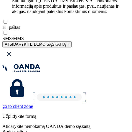
Sutinku gauti „OANDA TMS Brokers S.A.” rinkodaros
informaciją apie produktus ir paslaugas, pvz., naujienas ir
akcijas, naudojant pateiktus kontaktinius duomenis:
El. paštas
SMS/MMS
ATSIDARYKITE DEMO SĄSKAITĄ »
go to client zone
Užpildykite formą
Atidarykite nemokamą OANDA demo sąskaitą
Rodo section