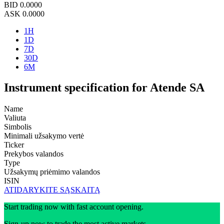
BID
0.0000
ASK
0.0000
1H
1D
7D
30D
6M
Instrument specification for Atende SA
Name
Valiuta
Simbolis
Minimali užsakymo vertė
Ticker
Prekybos valandos
Type
Užsakymų priėmimo valandos
ISIN
ATIDARYKITE SĄSKAITĄ
Start trading now with fast account opening.
Sign-up now to trade the most active markets