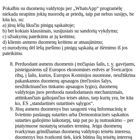
Pokalbis su duomenų valdytoju per „WhatsApp“ programėlę
niekada neapims jokių nuorodų ar priedų, taip pat nebus susijęs, be
kita ko, su:
a) jūsų lėšų likučiu pinigų sąskaitoje;
b) bet kokiais klausimais, susijusiais su sandorių vykdymu;
c) užsakymų pateikimu ar jų keitimu;
d) kliento asmens duomenų keitimu ar atnaujinimu;
e) nurodymų dėl lėšų įnešimo į pinigų sąskaitą ar išėmimo iš jos
pateikimu.
Perduodant asmens duomenis į trečiąsias šalis, t. y. gavėjams,
įsisteigusiems už Europos ekonominės erdvės ar Šveicarijos
ribų, į šalis, kurios, Europos Komisijos nuomone, neužtikrina
pakankamos duomenų apsaugos (trečiosios šalys,
neužtikrinančios tinkamo apsaugos lygio), duomenų
valdytojas juos perduoda naudodamasis mechanizmais,
atitinkančiais galiojančius teisės aktus, tarp kurių yra, be kita
ko, ES „standartinės sutartinės sąlygos“.
Jūsų asmens duomenys bus saugomi visą Informacinių ir
švietimo paslaugų sutarties arba Demonstracinės sąskaitos
sutarties galiojimo laikotarpį, taip pat po jų nutraukimo – per
įstatymuose nustatytą senaties terminą. Jeigu duomenų
tvarkymas grindžiamas duomenų valdytojo teisėtu interesu,
duomenys bus tvarkomi tiek, kiek būtina šių teisėtų interesų