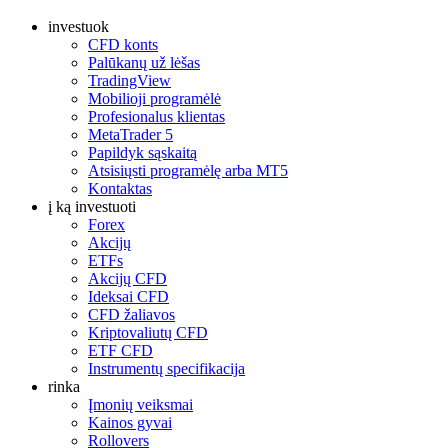
investuok
CFD konts
Palūkanų už lėšas
TradingView
Mobilioji programėlė
Profesionalus klientas
MetaTrader 5
Papildyk sąskaitą
Atsisiųsti programėlę arba MT5
Kontaktas
į ką investuoti
Forex
Akcijų
ETFs
Akcijų CFD
Ideksai CFD
CFD žaliavos
Kriptovaliutų CFD
ETF CFD
Instrumentų specifikacija
rinka
Įmonių veiksmai
Kainos gyvai
Rollovers