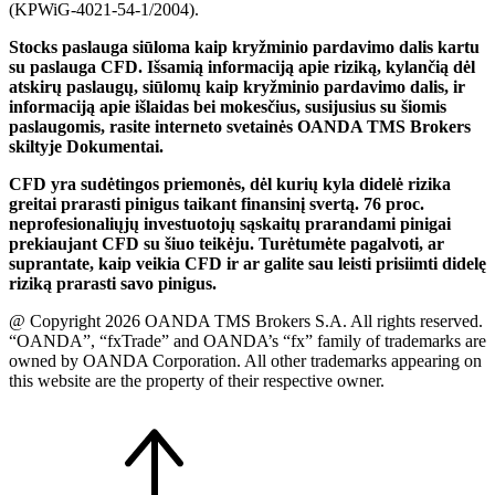
(KPWiG-4021-54-1/2004).
Stocks paslauga siūloma kaip kryžminio pardavimo dalis kartu
su paslauga CFD. Išsamią informaciją apie riziką, kylančią dėl
atskirų paslaugų, siūlomų kaip kryžminio pardavimo dalis, ir
informaciją apie išlaidas bei mokesčius, susijusius su šiomis
paslaugomis, rasite interneto svetainės OANDA TMS Brokers
skiltyje Dokumentai.
CFD yra sudėtingos priemonės, dėl kurių kyla didelė rizika
greitai prarasti pinigus taikant finansinį svertą. 76 proc.
neprofesionaliųjų investuotojų sąskaitų prarandami pinigai
prekiaujant CFD su šiuo teikėju. Turėtumėte pagalvoti, ar
suprantate, kaip veikia CFD ir ar galite sau leisti prisiimti didelę
riziką prarasti savo pinigus.
@ Copyright 2026 OANDA TMS Brokers S.A. All rights reserved.
“OANDA”, “fxTrade” and OANDA’s “fx” family of trademarks are
owned by OANDA Corporation. All other trademarks appearing on
this website are the property of their respective owner.