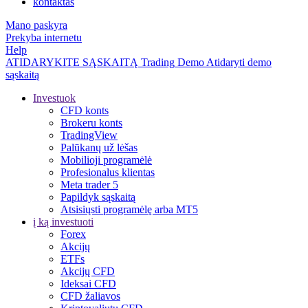
kontaktas
Mano paskyra
Prekyba internetu
Help
ATIDARYKITE SĄSKAITĄ
Trading
Demo
Atidaryti demo
sąskaitą
Investuok
CFD konts
Brokeru konts
TradingView
Palūkanų už lėšas
Mobilioji programėlė
Profesionalus klientas
Meta trader 5
Papildyk sąskaitą
Atsisiųsti programėlę arba MT5
į ką investuoti
Forex
Akcijų
ETFs
Akcijų CFD
Ideksai CFD
CFD žaliavos