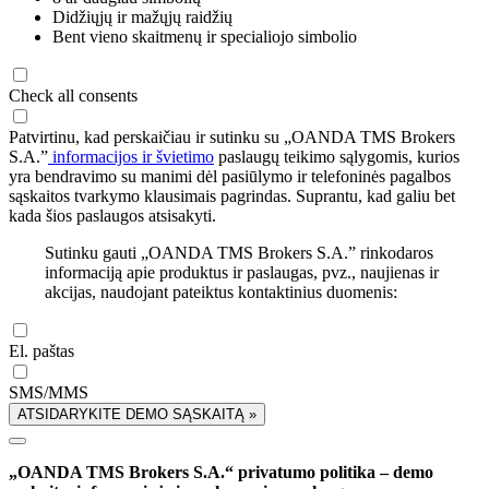
Didžiųjų ir mažųjų raidžių
Bent vieno skaitmenų ir specialiojo simbolio
Check all consents
Patvirtinu, kad perskaičiau ir sutinku su „OANDA TMS Brokers
S.A.”
informacijos ir švietimo
paslaugų teikimo sąlygomis, kurios
yra bendravimo su manimi dėl pasiūlymo ir telefoninės pagalbos
sąskaitos tvarkymo klausimais pagrindas. Suprantu, kad galiu bet
kada šios paslaugos atsisakyti.
Sutinku gauti „OANDA TMS Brokers S.A.” rinkodaros
informaciją apie produktus ir paslaugas, pvz., naujienas ir
akcijas, naudojant pateiktus kontaktinius duomenis:
El. paštas
SMS/MMS
ATSIDARYKITE DEMO SĄSKAITĄ »
„OANDA TMS Brokers S.A.“ privatumo politika – demo