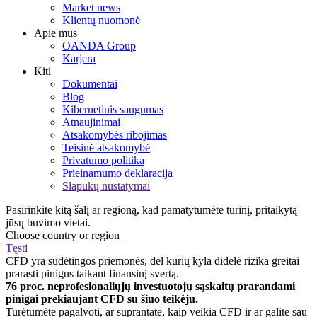
Market news
Klientų nuomonė
Apie mus
OANDA Group
Karjera
Kiti
Dokumentai
Blog
Kibernetinis saugumas
Atnaujinimai
Atsakomybės ribojimas
Teisinė atsakomybė
Privatumo politika
Prieinamumo deklaracija
Slapukų nustatymai
Pasirinkite kitą šalį ar regioną, kad pamatytumėte turinį, pritaikytą
jūsų buvimo vietai.
Choose country or region
Tęsti
CFD yra sudėtingos priemonės, dėl kurių kyla didelė rizika greitai
prarasti pinigus taikant finansinį svertą.
76 proc. neprofesionaliųjų investuotojų sąskaitų prarandami
pinigai prekiaujant CFD su šiuo teikėju.
Turėtumėte pagalvoti, ar suprantate, kaip veikia CFD ir ar galite sau