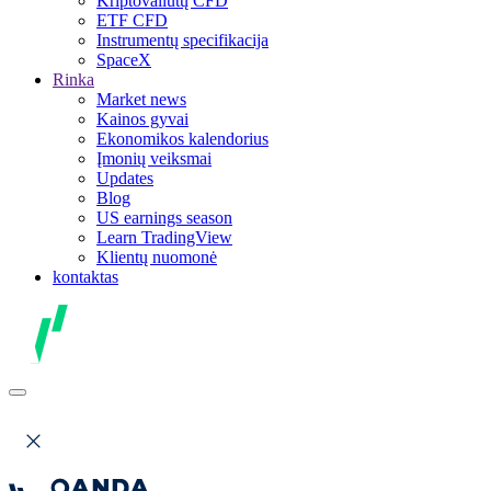
Kriptovaliutų CFD
ETF CFD
Instrumentų specifikacija
SpaceX
Rinka
Market news
Kainos gyvai
Ekonomikos kalendorius
Įmonių veiksmai
Updates
Blog
US earnings season
Learn TradingView
Klientų nuomonė
kontaktas