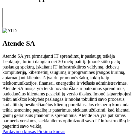
Atende SA
Atende SA yra pirmaujanti IT sprendimų ir paslaugų teikėja
Lenkijoje, turinti daugiau nei 30 metų patirtį. Įmonė siūlo platų
paslaugų spektrą, įskaitant IT infrastruktūros valdymą, debesų
kompiuteriją, kibernetinį saugumą ir programinės įrangos kūrimą,
aptarnaujant klientus iš įvairių pramonės šakų, tokių kaip
telekomunikacijos, finansai, energetika ir viešasis administravimas.
Atende SA misija yra teikti novatoriškus ir patikimus sprendimus,
padedančius klientams pasiekti jų verslo tikslus. Įmonė įsipareigojusi
teikti aukštos kokybės paslaugas ir nuolat tobulinti savo procesus,
kad atitiktų besikeičiančius klientų poreikius. Jos ekspertų komanda
teikia asmeninę pagalbą ir patarimus, siekiant užtikrinti, kad klientai
gautų geriausius įmanomus sprendimus. Atende SA yra patikimas
partneris verslams, siekiantiems optimizuoti savo IT infrastruktūrą ir
pagerinti savo veiklą.
Pardavimo kursas
Pirkimo kursas