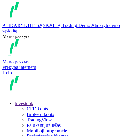
ATIDARYKITE SĄSKAITĄ
Trading
Demo
Atidaryti demo
sąskaitą
Mano paskyra
Mano paskyra
Prekyba internetu
Help
Investuok
CFD konts
Brokeru konts
TradingView
Palūkanų už lėšas
Mobilioji programėlė