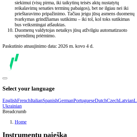
siekimui (visų pirma, iki taikytinų teisės aktų nustatytų
reikalavimų senaties terminų pabaigos), bet ne ilgiau nei iki
prieštaravimo pripažinimo. Tačiau jeigu jūsų asmens duomenų
tvarkymas grindžiamas sutikimu – iki tol, kol toks sutikimas
bus veiksmingai atšauktas.
Duomenų valdytojas netaikys jūsų atžvilgiu automatizuoto
sprendimų priėmimo.
Paskutinio atnaujinimo data: 2026 m. kovo 4 d.
Select your language
English
French
Italian
Spanish
German
Portuguese
Dutch
Czech
Latvian
L
Ukrainian
Breadcrumb
Home
Instrumentų paieška