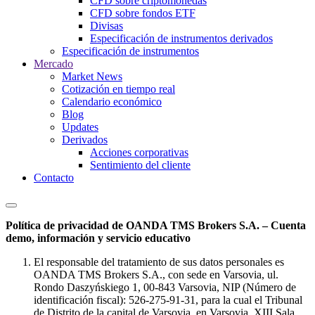
CFD sobre criptomonedas
CFD sobre fondos ETF
Divisas
Especificación de instrumentos derivados
Especificación de instrumentos
Mercado
Market News
Cotización en tiempo real
Calendario económico
Blog
Updates
Derivados
Acciones corporativas
Sentimiento del cliente
Contacto
Política de privacidad de OANDA TMS Brokers S.A. – Cuenta
demo, información y servicio educativo
El responsable del tratamiento de sus datos personales es
OANDA TMS Brokers S.A., con sede en Varsovia, ul.
Rondo Daszyńskiego 1, 00-843 Varsovia, NIP (Número de
identificación fiscal): 526-275-91-31, para la cual el Tribunal
de Distrito de la capital de Varsovia, en Varsovia, XIII Sala