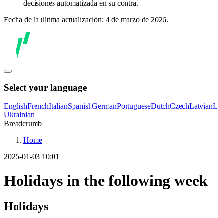
decisiones automatizada en su contra.
Fecha de la última actualización: 4 de marzo de 2026.
Select your language
English
French
Italian
Spanish
German
Portuguese
Dutch
Czech
Latvian
L
Ukrainian
Breadcrumb
Home
2025-01-03 10:01
Holidays in the following week
Holidays