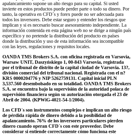
apalancamiento supone un alto riesgo para su capital. Si usted
invierte en estos productos puede perder parte o todo su dinero. Por
tanto, la operativa en CFD´s y forex puede no ser adecuada para
todos los inversores. Debe estar seguro y entender los riesgos que
implican y si es necesario buscar asesoramiento independiente. La
información contenida en esta página web no se dirige a ningún país
específico y no pretende la distribución del producto en países
donde la distribución y uso de esta información sea incompatible
con las leyes, regulaciones y requisitos locales.
OANDA TMS Brokers S.A. con oficina registrada en Varsovia,
Warsaw UNIT, Daszyńskiego 1, 00-843 Varsovia, registrada
por el tribunal de distrito de la capital ciudad de Varsovia. 13?,
división comercial del tribunal nacional. Registrada con el n?
KRS 0000204776 y NIP 5262759131. Capital inicial PLN
3,537.560 desembolsado en su totalidad. OANDA TMS Brokers
S.A. se encuentra bajo la supervisión de la autoridad polaca de
supervisión financiera según su autorización otorgada el 23 de
Abril de 2004. (KPWiG-4021-54-1/2004).
Los CFD´s son instrumentos complejos e implican un alto riesgo
de pérdida rápida de dinero debido a la posibilidad de
apalancamiento. 76% de los inversores particulares pierden
dinero cuando operan CFD´s con este proveedor. Debe
considerar si entiende correctamente cómo funciona este