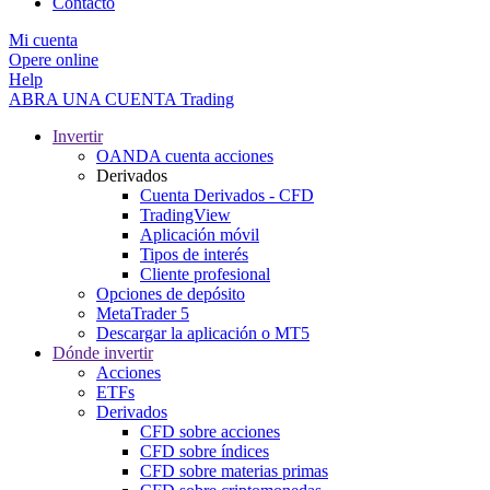
Contacto
Mi cuenta
Opere online
Help
ABRA UNA CUENTA
Trading
Invertir
OANDA cuenta acciones
Derivados
Cuenta Derivados - CFD
TradingView
Aplicación móvil
Tipos de interés
Cliente profesional
Opciones de depósito
MetaTrader 5
Descargar la aplicación o MT5
Dónde invertir
Acciones
ETFs
Derivados
CFD sobre acciones
CFD sobre índices
CFD sobre materias primas