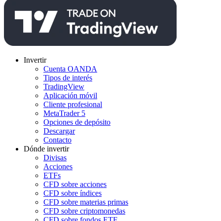
Invertir
Cuenta OANDA
Tipos de interés
TradingView
Aplicación móvil
Cliente profesional
MetaTrader 5
Opciones de depósito
Descargar
Contacto
Dónde invertir
Divisas
Acciones
ETFs
CFD sobre acciones
CFD sobre índices
CFD sobre materias primas
CFD sobre criptomonedas
CFD sobre fondos ETF