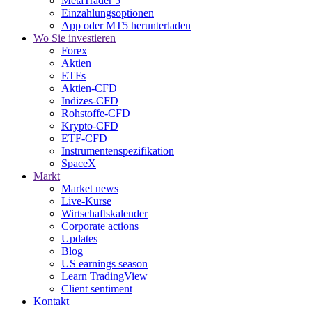
MetaTrader 5
Einzahlungsoptionen
App oder MT5 herunterladen
Wo Sie investieren
Forex
Aktien
ETFs
Aktien-CFD
Indizes-CFD
Rohstoffe-CFD
Krypto-CFD
ETF-CFD
Instrumentenspezifikation
SpaceX
Markt
Market news
Live-Kurse
Wirtschaftskalender
Corporate actions
Updates
Blog
US earnings season
Learn TradingView
Client sentiment
Kontakt