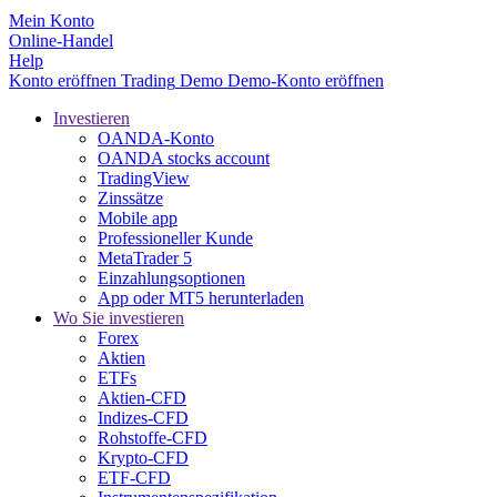
Mein Konto
Online-Handel
Help
Konto eröffnen
Trading
Demo
Demo-Konto eröffnen
Investieren
OANDA-Konto
OANDA stocks account
TradingView
Zinssätze
Mobile app
Professioneller Kunde
MetaTrader 5
Einzahlungsoptionen
App oder MT5 herunterladen
Wo Sie investieren
Forex
Aktien
ETFs
Aktien-CFD
Indizes-CFD
Rohstoffe-CFD
Krypto-CFD
ETF-CFD