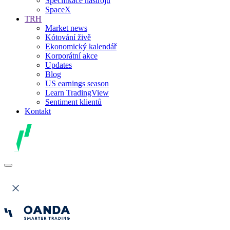
Specifikace nástrojů
SpaceX
TRH
Market news
Kótování živě
Ekonomický kalendář
Korporátní akce
Updates
Blog
US earnings season
Learn TradingView
Sentiment klientů
Kontakt