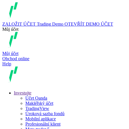
ZALOŽIT ÚČET
Trading
Demo
OTEVŘÍT DEMO ÚČET
Můj účet
Můj účet
Obchod online
Help
Investujte
Účet Oanda
Makléřský účet
TradingView
Úroková sazba fondů
Mobilní aplikace
Profesionální klient