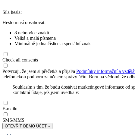
Síla hesla:
Heslo musí obsahovat:
8 nebo více znaků
Velká a malá písmena
Minimálně jedna číslice a speciální znak
Check all consents
Potvrzuji, že jsem si přečetl/a a přijal/a
Podmínky informační a vzdělá
telefonickou podporu za účelem správy účtu. Beru na vědomí, že odbě
Souhlasím s tím, že budu dostávat marketingové informace od s
kontaktní údaje, jež jsem uvedl/a v:
E-mailu
SMS/MMS
OTEVŘÍT DEMO ÚČET »