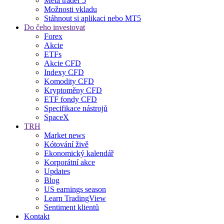
Meta trader 5
Možnosti vkladu
Stáhnout si aplikaci nebo MT5
Do čeho investovat
Forex
Akcie
ETFs
Akcie CFD
Indexy CFD
Komodity CFD
Kryptoměny CFD
ETF fondy CFD
Specifikace nástrojů
SpaceX
TRH
Market news
Kótování živě
Ekonomický kalendář
Korporátní akce
Updates
Blog
US earnings season
Learn TradingView
Sentiment klientů
Kontakt