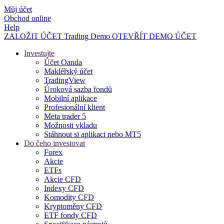
Můj účet
Obchod online
Help
ZALOŽIT ÚČET
Trading
Demo
OTEVŘÍT DEMO ÚČET
Investujte
Účet Oanda
Makléřský účet
TradingView
Úroková sazba fondů
Mobilní aplikace
Profesionální klient
Meta trader 5
Možnosti vkladu
Stáhnout si aplikaci nebo MT5
Do čeho investovat
Forex
Akcie
ETFs
Akcie CFD
Indexy CFD
Komodity CFD
Kryptoměny CFD
ETF fondy CFD