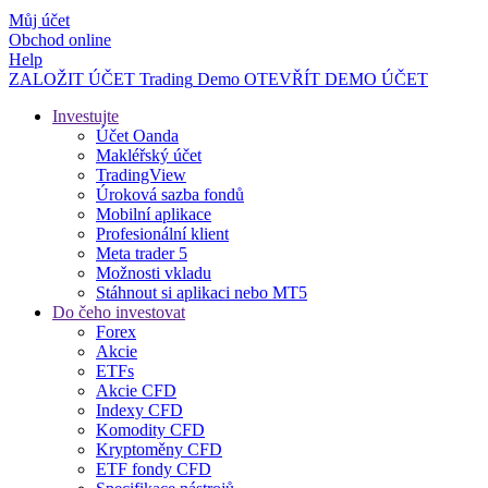
Můj účet
Obchod online
Help
ZALOŽIT ÚČET
Trading
Demo
OTEVŘÍT DEMO ÚČET
Investujte
Účet Oanda
Makléřský účet
TradingView
Úroková sazba fondů
Mobilní aplikace
Profesionální klient
Meta trader 5
Možnosti vkladu
Stáhnout si aplikaci nebo MT5
Do čeho investovat
Forex
Akcie
ETFs
Akcie CFD
Indexy CFD
Komodity CFD
Kryptoměny CFD
ETF fondy CFD