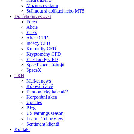
Meta trader 5
Možnosti vkladu
Stáhnout si aplikaci nebo MT5
Do čeho investovat
Forex
Akcie
ETFs
Akcie CFD
Indexy CFD
Komodity CFD
Kryptoměny CFD
ETF fondy CFD
Specifikace nástrojů
SpaceX
TRH
Market news
Kótování živě
Ekonomický kalendář
Korporátní akce
Updates
Blog
US earnings season
Learn TradingView
Sentiment klientů
Kontakt