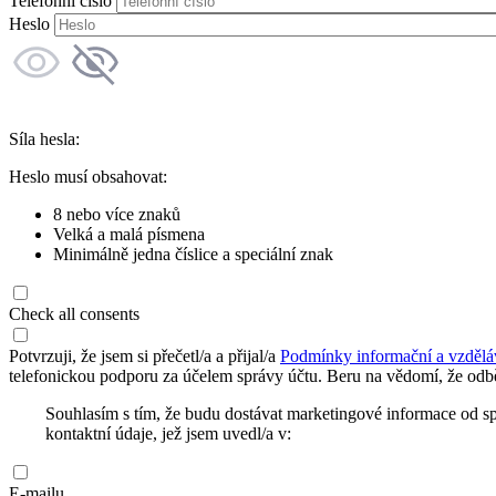
Telefonní číslo
Heslo
Síla hesla:
Heslo musí obsahovat:
8 nebo více znaků
Velká a malá písmena
Minimálně jedna číslice a speciální znak
Check all consents
Potvrzuji, že jsem si přečetl/a a přijal/a
Podmínky informační a vzdělá
telefonickou podporu za účelem správy účtu. Beru na vědomí, že odbě
Souhlasím s tím, že budu dostávat marketingové informace od s
kontaktní údaje, jež jsem uvedl/a v:
E-mailu