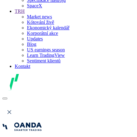
Specifikace nástrojů
SpaceX
TRH
Market news
Kótování živě
Ekonomický kalendář
Korporátní akce
Updates
Blog
US earnings season
Learn TradingView
Sentiment klientů
Kontakt