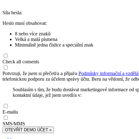
Síla hesla:
Heslo musí obsahovat:
8 nebo více znaků
Velká a malá písmena
Minimálně jedna číslice a speciální znak
Check all consents
Potvrzuji, že jsem si přečetl/a a přijal/a
Podmínky informační a vzdělá
telefonickou podporu za účelem správy účtu. Beru na vědomí, že odbě
Souhlasím s tím, že budu dostávat marketingové informace od s
kontaktní údaje, jež jsem uvedl/a v:
E-mailu
SMS/MMS
OTEVŘÍT DEMO ÚČET »