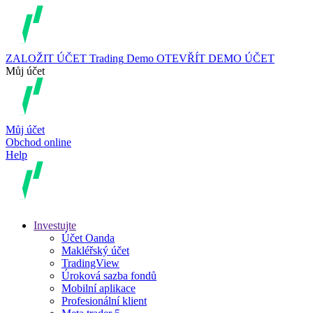
ZALOŽIT ÚČET
Trading
Demo
OTEVŘÍT DEMO ÚČET
Můj účet
Můj účet
Obchod online
Help
Investujte
Účet Oanda
Makléřský účet
TradingView
Úroková sazba fondů
Mobilní aplikace
Profesionální klient