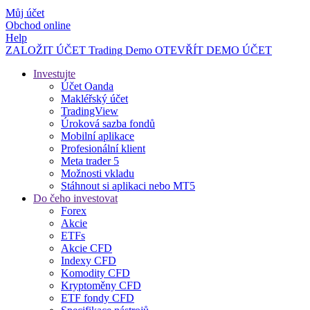
Můj účet
Obchod online
Help
ZALOŽIT ÚČET
Trading
Demo
OTEVŘÍT DEMO ÚČET
Investujte
Účet Oanda
Makléřský účet
TradingView
Úroková sazba fondů
Mobilní aplikace
Profesionální klient
Meta trader 5
Možnosti vkladu
Stáhnout si aplikaci nebo MT5
Do čeho investovat
Forex
Akcie
ETFs
Akcie CFD
Indexy CFD
Komodity CFD
Kryptoměny CFD
ETF fondy CFD