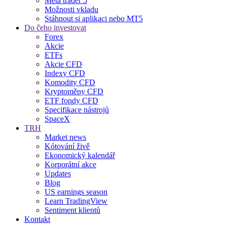
Meta trader 5
Možnosti vkladu
Stáhnout si aplikaci nebo MT5
Do čeho investovat
Forex
Akcie
ETFs
Akcie CFD
Indexy CFD
Komodity CFD
Kryptoměny CFD
ETF fondy CFD
Specifikace nástrojů
SpaceX
TRH
Market news
Kótování živě
Ekonomický kalendář
Korporátní akce
Updates
Blog
US earnings season
Learn TradingView
Sentiment klientů
Kontakt