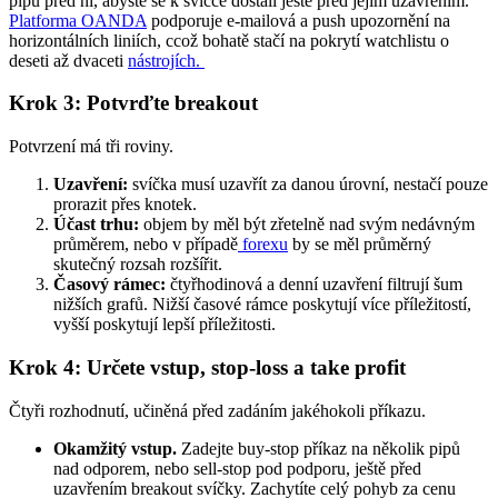
pipů před ní, abyste se k svíčce dostali ještě před jejím uzavřením.
Platforma OANDA
podporuje e-mailová a push upozornění na
horizontálních liniích, ccož bohatě stačí na pokrytí watchlistu o
deseti až dvaceti
nástrojích.
Krok 3: Potvrďte breakout
Potvrzení má tři roviny.
Uzavření:
svíčka musí uzavřít za danou úrovní, nestačí pouze
prorazit přes knotek.
Účast trhu:
objem by měl být zřetelně nad svým nedávným
průměrem, nebo v případě
forexu
by se měl průměrný
skutečný rozsah rozšířit.
Časový rámec:
čtyřhodinová a denní uzavření filtrují šum
nižších grafů. Nižší časové rámce poskytují více příležitostí,
vyšší poskytují lepší příležitosti.
Krok 4: Určete vstup, stop-loss a take profit
Čtyři rozhodnutí, učiněná před zadáním jakéhokoli příkazu.
Okamžitý vstup.
Zadejte buy-stop příkaz na několik pipů
nad odporem, nebo sell-stop pod podporu, ještě před
uzavřením breakout svíčky. Zachytíte celý pohyb za cenu