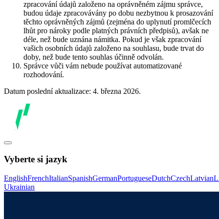
zpracování údajů založeno na oprávněném zájmu správce,
budou údaje zpracovávány po dobu nezbytnou k prosazování
těchto oprávněných zájmů (zejména do uplynutí promlčecích
lhůt pro nároky podle platných právních předpisů), avšak ne
déle, než bude uznána námitka. Pokud je však zpracování
vašich osobních údajů založeno na souhlasu, bude trvat do
doby, než bude tento souhlas účinně odvolán.
Správce vůči vám nebude používat automatizované
rozhodování.
Datum poslední aktualizace: 4. března 2026.
Vyberte si jazyk
English
French
Italian
Spanish
German
Portuguese
Dutch
Czech
Latvian
L
Ukrainian