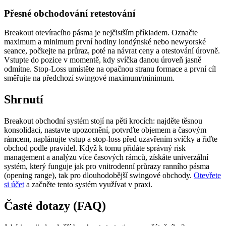
Přesné obchodování retestování
Breakout otevíracího pásma je nejčistším příkladem. Označte
maximum a minimum první hodiny londýnské nebo newyorské
seance, počkejte na průraz, poté na návrat ceny a otestování úrovně.
Vstupte do pozice v momentě, kdy svíčka danou úroveň jasně
odmítne. Stop-Loss umístěte na opačnou stranu formace a první cíl
směřujte na předchozí swingové maximum/minimum.
Shrnutí
Breakout obchodní systém stojí na pěti krocích: najděte těsnou
konsolidaci, nastavte upozornění, potvrďte objemem a časovým
rámcem, naplánujte vstup a stop-loss před uzavřením svíčky a řiďte
obchod podle pravidel. Když k tomu přidáte správný risk
management a analýzu více časových rámců, získáte univerzální
systém, který funguje jak pro vnitrodenní průrazy ranního pásma
(opening range), tak pro dlouhodobější swingové obchody.
Otevřete
si účet
a začněte tento systém využívat v praxi.
Časté dotazy (FAQ)