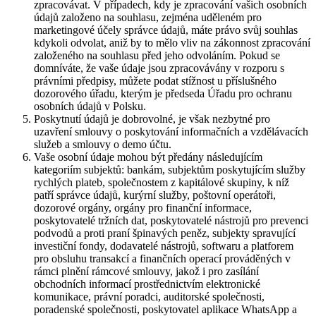
zpracovávat. V případech, kdy je zpracování vašich osobních
údajů založeno na souhlasu, zejména uděleném pro
marketingové účely správce údajů, máte právo svůj souhlas
kdykoli odvolat, aniž by to mělo vliv na zákonnost zpracování
založeného na souhlasu před jeho odvoláním. Pokud se
domníváte, že vaše údaje jsou zpracovávány v rozporu s
právními předpisy, můžete podat stížnost u příslušného
dozorového úřadu, kterým je předseda Úřadu pro ochranu
osobních údajů v Polsku.
Poskytnutí údajů je dobrovolné, je však nezbytné pro
uzavření smlouvy o poskytování informačních a vzdělávacích
služeb a smlouvy o demo účtu.
Vaše osobní údaje mohou být předány následujícím
kategoriím subjektů: bankám, subjektům poskytujícím služby
rychlých plateb, společnostem z kapitálové skupiny, k níž
patří správce údajů, kurýrní služby, poštovní operátoři,
dozorové orgány, orgány pro finanční informace,
poskytovatelé tržních dat, poskytovatelé nástrojů pro prevenci
podvodů a proti praní špinavých peněz, subjekty spravující
investiční fondy, dodavatelé nástrojů, softwaru a platforem
pro obsluhu transakcí a finančních operací prováděných v
rámci plnění rámcové smlouvy, jakož i pro zasílání
obchodních informací prostřednictvím elektronické
komunikace, právní poradci, auditorské společnosti,
poradenské společnosti, poskytovatel aplikace WhatsApp a