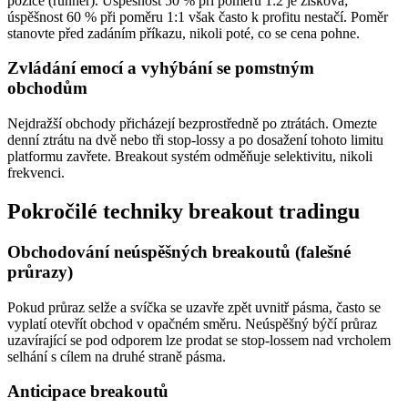
pozice (runner). Úspěšnost 50 % při poměru 1:2 je zisková;
úspěšnost 60 % při poměru 1:1 však často k profitu nestačí. Poměr
stanovte před zadáním příkazu, nikoli poté, co se cena pohne.
Zvládání emocí a vyhýbání se pomstným
obchodům
Nejdražší obchody přicházejí bezprostředně po ztrátách. Omezte
denní ztrátu na dvě nebo tři stop-lossy a po dosažení tohoto limitu
platformu zavřete. Breakout systém odměňuje selektivitu, nikoli
frekvenci.
Pokročilé techniky breakout tradingu
Obchodování neúspěšných breakoutů (falešné
průrazy)
Pokud průraz selže a svíčka se uzavře zpět uvnitř pásma, často se
vyplatí otevřít obchod v opačném směru. Neúspěšný býčí průraz
uzavírající se pod odporem lze prodat se stop-lossem nad vrcholem
selhání s cílem na druhé straně pásma.
Anticipace breakoutů