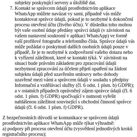
subjekty poskytující servery a úložiště dat.
Kontakt se správcem údajů prostřednictvím aplikace
WhatsApp můžete navázat vy sami, případně vás může
kontaktovat správce údajů, pokud je to nezbytné k dokončení
procesu otevření účtu (živého účtu). V důsledku toho mohou
být vaše osobní údaje předány správci údajů (v závislosti na
vašem nastavení soukromí v aplikaci WhatsApp) ve formě
vaší profilové fotografie a telefonního čísla. Správce údajů vás
může požádat o poskytnutí dalších osobních údajů pouze v
případě, že je to nezbytné k zodpovězení vašeho dotazu nebo
k vyřízení záležitosti, které se kontakt týká. V závislosti na
situaci bude právním základem pro zpracování údajů
nezbytnost zpracování za účelem přijetí opatření na žádost
subjektu údajů před uzavřením smlouvy nebo dohody
uzavřené mezi vámi a správcem údajů v souladu s předpisy
Informační a vzdělávací služby (čl. 6 odst. 1 písm. b) GDPR);
a v ostatních případech oprávněný zájem správce údajů (čl. 6
odst. 1 písm. f) GDPR) spočívající v nutnosti vyřešit
nahlášenou záležitost související s obchodní činností správce
údajů (čl. 6 odst. 1 písm. f) GDPR).
Z bezpečnostních důvodů se komunikace se správcem údajů
prostřednictvím aplikace WhatsApp může týkat výhradně:
a) podpory při procesu otevření účtu (vysvětlení jednotlivých kroků
registračního procesu);