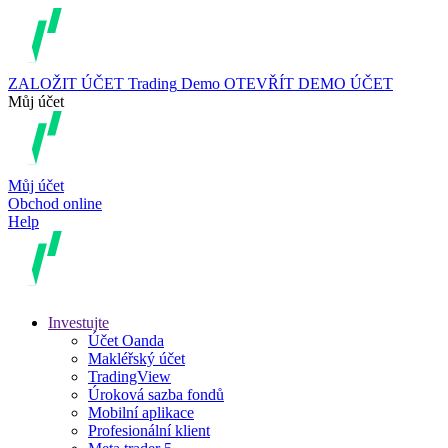
ZALOŽIT ÚČET
Trading
Demo
OTEVŘÍT DEMO ÚČET
Můj účet
Můj účet
Obchod online
Help
Investujte
Účet Oanda
Makléřský účet
TradingView
Úroková sazba fondů
Mobilní aplikace
Profesionální klient