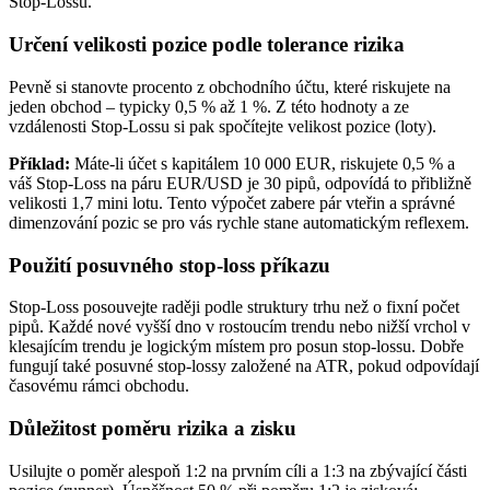
Stop-Lossu.
Určení velikosti pozice podle tolerance rizika
Pevně si stanovte procento z obchodního účtu, které riskujete na
jeden obchod – typicky 0,5 % až 1 %. Z této hodnoty a ze
vzdálenosti Stop-Lossu si pak spočítejte velikost pozice (loty).
Příklad:
Máte-li účet s kapitálem 10 000 EUR, riskujete 0,5 % a
váš Stop-Loss na páru EUR/USD je 30 pipů, odpovídá to přibližně
velikosti 1,7 mini lotu. Tento výpočet zabere pár vteřin a správné
dimenzování pozic se pro vás rychle stane automatickým reflexem.
Použití posuvného stop-loss příkazu
Stop-Loss posouvejte raději podle struktury trhu než o fixní počet
pipů. Každé nové vyšší dno v rostoucím trendu nebo nižší vrchol v
klesajícím trendu je logickým místem pro posun stop-lossu. Dobře
fungují také posuvné stop-lossy založené na ATR, pokud odpovídají
časovému rámci obchodu.
Důležitost poměru rizika a zisku
Usilujte o poměr alespoň 1:2 na prvním cíli a 1:3 na zbývající části