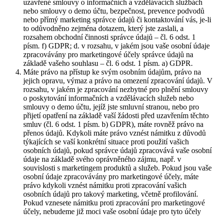
uzavřené smlouvy o informačních a vzdělávacích službách
nebo smlouvy o demo účtu, bezpečnost, prevence podvodů
nebo přímý marketing správce údajů či kontaktování vás, je-li
to odůvodněno zejména dotazem, který jste zaslali, a
rozsahem obchodní činnosti správce údajů – čl. 6 odst. 1
písm. f) GDPR; d. v rozsahu, v jakém jsou vaše osobní údaje
zpracovávány pro marketingové účely správce údajů na
základě vašeho souhlasu – čl. 6 odst. 1 písm. a) GDPR.
Máte právo na přístup ke svým osobním údajům, právo na
jejich opravu, výmaz a právo na omezení zpracování údajů. V
rozsahu, v jakém je zpracování nezbytné pro plnění smlouvy
o poskytování informačních a vzdělávacích služeb nebo
smlouvy o demo účtu, jejíž jste smluvní stranou, nebo pro
přijetí opatření na základě vaší žádosti před uzavřením těchto
smluv (čl. 6 odst. 1 písm. b) GDPR), máte rovněž právo na
přenos údajů. Kdykoli máte právo vznést námitku z důvodů
týkajících se vaší konkrétní situace proti použití vašich
osobních údajů, pokud správce údajů zpracovává vaše osobní
údaje na základě svého oprávněného zájmu, např. v
souvislosti s marketingem produktů a služeb. Pokud jsou vaše
osobní údaje zpracovávány pro marketingové účely, máte
právo kdykoli vznést námitku proti zpracování vašich
osobních údajů pro takový marketing, včetně profilování.
Pokud vznesete námitku proti zpracování pro marketingové
účely, nebudeme již moci vaše osobní údaje pro tyto účely