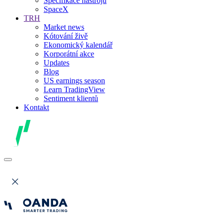
Specifikace nástrojů
SpaceX
TRH
Market news
Kótování živě
Ekonomický kalendář
Korporátní akce
Updates
Blog
US earnings season
Learn TradingView
Sentiment klientů
Kontakt