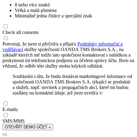
8 nebo více znaků
Velká a malá písmena
Minimálně jedna číslice a speciální znak
Check all consents
Potvrzuji, že jsem si přečetl/a a přijal/a
Podmínky informační a
vzdělávací
služby společnosti OANDA TMS Brokers S.A., na
základě kterých mě může tato společnost kontaktovat s nabídkou a
poskytnout mi telefonickou podporu za účelem správy účtu. Beru na
vědomí, že odběr této služby mohu kdykoli odhlásit.
Souhlasím s tím, že budu dostávat marketingové informace od
společnosti OANDA TMS Brokers S.A. týkající se produktů
a služeb, např. novinek a propagačních akcí, které mi budou
zasílány na kontaktní údaje, jež jsem uvedl/a v:
E-mailu
SMS/MMS
OTEVŘÍT DEMO ÚČET »