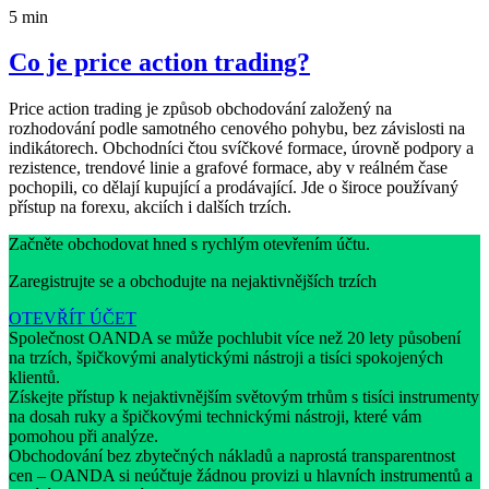
5 min
Co je price action trading?
Price action trading je způsob obchodování založený na
rozhodování podle samotného cenového pohybu, bez závislosti na
indikátorech. Obchodníci čtou svíčkové formace, úrovně podpory a
rezistence, trendové linie a grafové formace, aby v reálném čase
pochopili, co dělají kupující a prodávající. Jde o široce používaný
přístup na forexu, akciích i dalších trzích.
Začněte obchodovat hned s rychlým otevřením účtu.
Zaregistrujte se a obchodujte na nejaktivnějších trzích
OTEVŘÍT ÚČET
Společnost OANDA se může pochlubit více než 20 lety působení
na trzích, špičkovými analytickými nástroji a tisíci spokojených
klientů.
Získejte přístup k nejaktivnějším světovým trhům s tisíci instrumenty
na dosah ruky a špičkovými technickými nástroji, které vám
pomohou při analýze.
Obchodování bez zbytečných nákladů a naprostá transparentnost
cen – OANDA si neúčtuje žádnou provizi u hlavních instrumentů a