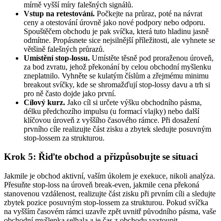
mírně vyšší míry falešných signálů.
Vstup na retestování.
Počkejte na průraz, poté na návrat
ceny a otestování úrovně jako nové podpory nebo odporu.
Spouštěčem obchodu je pak svíčka, která tuto hladinu jasně
odmítne. Propásnete sice nejsilnější příležitosti, ale vyhnete se
většině falešných průrazů.
Umístění stop-lossu.
Umístěte těsně pod proraženou úroveň,
za bod zvratu, jehož překonání by celou obchodní myšlenku
zneplatnilo. Vyhněte se kulatým číslům a zřejmému minimu
breakout svíčky, kde se shromažďují stop-lossy davu a trh si
pro ně často dojde jako první.
Cílový kurz.
Jako cíl si určete výšku obchodního pásma,
délku předchozího impulsu (u formací vlajky) nebo další
klíčovou úroveň z vyššího časového rámce. Při dosažení
prvního cíle realizujte část zisku a zbytek sledujte posuvným
stop-lossem za strukturou.
Krok 5: Řiďte obchod a přizpůsobujte se situaci
Jakmile je obchod aktivní, vaším úkolem je exekuce, nikoli analýza.
Přesuňte stop-loss na úroveň break-even, jakmile cena překoná
stanovenou vzdálenost, realizujte část zisku při prvním cíli a sledujte
zbytek pozice posuvným stop-lossem za strukturou. Pokud svíčka
na vyšším časovém rámci uzavře zpět uvnitř původního pásma, vaše
obchodní myšlenka selhala a je čas z obchodu vystoupit.