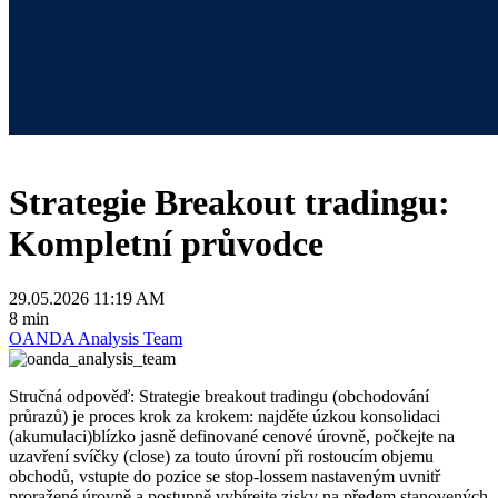
Strategie Breakout tradingu:
Kompletní průvodce
29.05.2026 11:19 AM
8 min
OANDA Analysis Team
Stručná odpověď: Strategie breakout tradingu (obchodování
průrazů) je proces krok za krokem: najděte úzkou konsolidaci
(akumulaci)blízko jasně definované cenové úrovně, počkejte na
uzavření svíčky (close) za touto úrovní při rostoucím objemu
obchodů, vstupte do pozice se stop-lossem nastaveným uvnitř
proražené úrovně a postupně vybírejte zisky na předem stanovených