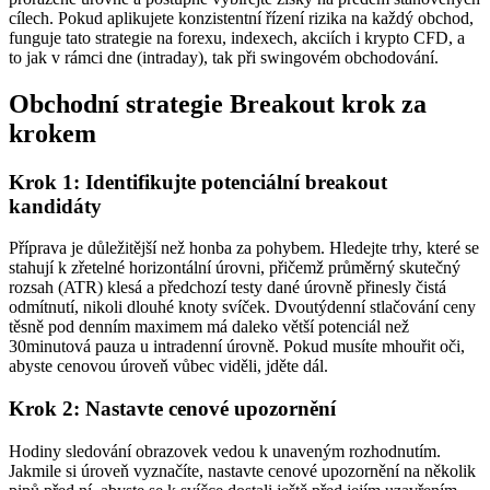
cílech. Pokud aplikujete konzistentní řízení rizika na každý obchod,
funguje tato strategie na forexu, indexech, akciích i krypto CFD, a
to jak v rámci dne (intraday), tak při swingovém obchodování.
Obchodní strategie Breakout krok za
krokem
Krok 1: Identifikujte potenciální breakout
kandidáty
Příprava je důležitější než honba za pohybem. Hledejte trhy, které se
stahují k zřetelné horizontální úrovni, přičemž průměrný skutečný
rozsah (ATR) klesá a předchozí testy dané úrovně přinesly čistá
odmítnutí, nikoli dlouhé knoty svíček. Dvoutýdenní stlačování ceny
těsně pod denním maximem má daleko větší potenciál než
30minutová pauza u intradenní úrovně. Pokud musíte mhouřit oči,
abyste cenovou úroveň vůbec viděli, jděte dál.
Krok 2: Nastavte cenové upozornění
Hodiny sledování obrazovek vedou k unaveným rozhodnutím.
Jakmile si úroveň vyznačíte, nastavte cenové upozornění na několik