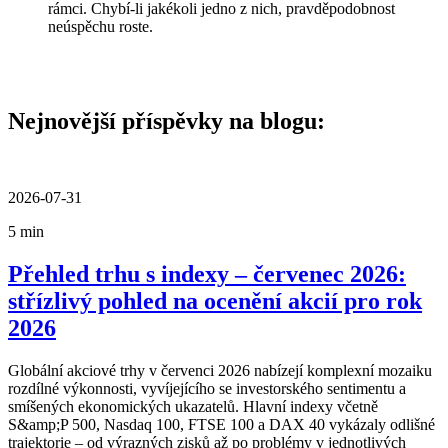
rámci. Chybí-li jakékoli jedno z nich, pravděpodobnost
neúspěchu roste.
Nejnovější příspěvky na blogu:
2026-07-31
5 min
Přehled trhu s indexy – červenec 2026:
střízlivý pohled na ocenění akcií pro rok
2026
Globální akciové trhy v červenci 2026 nabízejí komplexní mozaiku
rozdílné výkonnosti, vyvíjejícího se investorského sentimentu a
smíšených ekonomických ukazatelů. Hlavní indexy včetně
S&amp;P 500, Nasdaq 100, FTSE 100 a DAX 40 vykázaly odlišné
trajektorie – od výrazných zisků až po problémy v jednotlivých