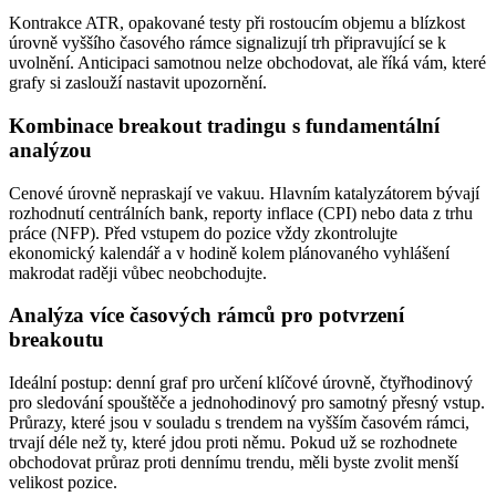
Kontrakce ATR, opakované testy při rostoucím objemu a blízkost
úrovně vyššího časového rámce signalizují trh připravující se k
uvolnění. Anticipaci samotnou nelze obchodovat, ale říká vám, které
grafy si zaslouží nastavit upozornění.
Kombinace breakout tradingu s fundamentální
analýzou
Cenové úrovně nepraskají ve vakuu. Hlavním katalyzátorem bývají
rozhodnutí centrálních bank, reporty inflace (CPI) nebo data z trhu
práce (NFP). Před vstupem do pozice vždy zkontrolujte
ekonomický kalendář a v hodině kolem plánovaného vyhlášení
makrodat raději vůbec neobchodujte.
Analýza více časových rámců pro potvrzení
breakoutu
Ideální postup: denní graf pro určení klíčové úrovně, čtyřhodinový
pro sledování spouštěče a jednohodinový pro samotný přesný vstup.
Průrazy, které jsou v souladu s trendem na vyšším časovém rámci,
trvají déle než ty, které jdou proti němu. Pokud už se rozhodnete
obchodovat průraz proti dennímu trendu, měli byste zvolit menší
velikost pozice.