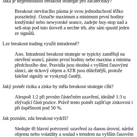
Jaká je nejjednodušší breakout strategie pro začátečníky?
Breakout otevíracího pásma je svou jednoduchostí těžko
porazitelný. Označte maximum a minimum první hodiny
londýnské nebo newyorské seance, zadejte buy-stop nad a
sell-stop pod tuto úroveň a nechte trh, aby sám spustil jeden
ze signálů.
Lze breakout trading využít intradenně?
Ano. Intradenní breakout strategie se typicky zaměřují na
otevření seancí, pásmo první hodiny nebo maxima a minima
předchozího dne. Pravidla jsou shodná s vyššími časovými
rámci, ale tickový objem a ATR jsou důležitější, protože
falešné signály se vyskytují častěji.
Jaký poměr rizika a zisku by měla breakout strategie cílit?
Alespoň 1:2 při prvním částečném uzavření, ideálně 1:3 u
zbývající části pozice. Právě tento poměr zajišťuje ziskovost i
při úspěšnosti pod 50 %.
Jak poznám, zda breakout vydrží?
Sledujte tři hlavní potvrzení: uzavření za danou úrovní, nárůst
objemu nebo volatility a soulad s trendem na vyšším časovém