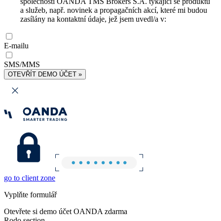
společnosti OANDA TMS Brokers S.A. týkající se produktů
a služeb, např. novinek a propagačních akcí, které mi budou
zasílány na kontaktní údaje, jež jsem uvedl/a v:
E-mailu
SMS/MMS
OTEVŘÍT DEMO ÚČET »
go to client zone
Vyplňte formulář
Otevřete si demo účet OANDA zdarma
Rodo section