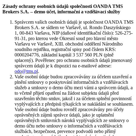
Zásady ochrany osobních údajů společnosti OANDA TMS
Brokers S.A. – demo účet, informační a vzdělávací služby
Správcem vašich osobních údajů je společnost OANDA TMS
Brokers S.A. se sídlem ve Varšavě, ul. Rondo Daszyńskiego
1, 00-843 Varšava, NIP (daňové identifikační číslo): 526-275-
91-31, pro kterou vede Okresní soud pro hlavní město
Varšavu ve Varšavě, XIII. obchodní oddělení Národního
soudního rejstříku, registrační spisy pod číslem KRS:
0000204776, základní kapitál 3 537 560 PLN (plně
splacený). Pověřenec pro ochranu osobních údajů jmenovaný
správcem údajů je k dispozici na e-mailové adrese:
odo@tms.pl
.
Vaše osobní údaje budou zpracovávány za účelem uzavření a
plnění smlouvy o poskytování informačních a vzdělávacích
služeb a smlouvy o demo účtu mezi vámi a správcem údajů, a
to včetně přijetí opatření na žádost subjektu údajů před
uzavřením těchto smluv, jakož i za účelem splnění povinností
vyplývajících z předpisů týkajících se nakládání se souhlasem.
Vaše osobní údaje budou rovněž zpracovávány pro účely
oprávněných zájmů správce údajů, jako je uplatnění
oprávněných smluvních nároků vyplývajících ze smlouvy o
demo účtu nebo smlouvy o informačních a vzdělávacích
službách, bezpečnost, prevence podvodů nebo přímý