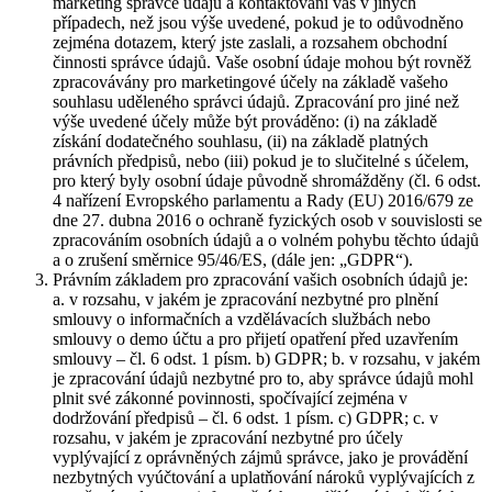
marketing správce údajů a kontaktování vás v jiných
případech, než jsou výše uvedené, pokud je to odůvodněno
zejména dotazem, který jste zaslali, a rozsahem obchodní
činnosti správce údajů. Vaše osobní údaje mohou být rovněž
zpracovávány pro marketingové účely na základě vašeho
souhlasu uděleného správci údajů. Zpracování pro jiné než
výše uvedené účely může být prováděno: (i) na základě
získání dodatečného souhlasu, (ii) na základě platných
právních předpisů, nebo (iii) pokud je to slučitelné s účelem,
pro který byly osobní údaje původně shromážděny (čl. 6 odst.
4 nařízení Evropského parlamentu a Rady (EU) 2016/679 ze
dne 27. dubna 2016 o ochraně fyzických osob v souvislosti se
zpracováním osobních údajů a o volném pohybu těchto údajů
a o zrušení směrnice 95/46/ES, (dále jen: „GDPR“).
Právním základem pro zpracování vašich osobních údajů je:
a. v rozsahu, v jakém je zpracování nezbytné pro plnění
smlouvy o informačních a vzdělávacích službách nebo
smlouvy o demo účtu a pro přijetí opatření před uzavřením
smlouvy – čl. 6 odst. 1 písm. b) GDPR; b. v rozsahu, v jakém
je zpracování údajů nezbytné pro to, aby správce údajů mohl
plnit své zákonné povinnosti, spočívající zejména v
dodržování předpisů – čl. 6 odst. 1 písm. c) GDPR; c. v
rozsahu, v jakém je zpracování nezbytné pro účely
vyplývající z oprávněných zájmů správce, jako je provádění
nezbytných vyúčtování a uplatňování nároků vyplývajících z