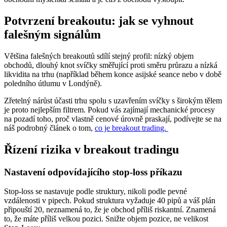
Potvrzení breakoutu: jak se vyhnout
falešným signálům
Většina falešných breakoutů sdílí stejný profil: nízký objem
obchodů, dlouhý knot svíčky směřující proti směru průrazu a nízká
likvidita na trhu (například během konce asijské seance nebo v době
poledního útlumu v Londýně).
Zřetelný nárůst účasti trhu spolu s uzavřením svíčky s širokým tělem
je proto nejlepším filtrem. Pokud vás zajímají mechanické procesy
na pozadí toho, proč vlastně cenové úrovně praskají, podívejte se na
náš podrobný článek o tom,
co je breakout trading.
Řízení rizika v breakout tradingu
Nastavení odpovídajícího stop-loss příkazu
Stop-loss se nastavuje podle struktury, nikoli podle pevné
vzdálenosti v pipech. Pokud struktura vyžaduje 40 pipů a váš plán
připouští 20, neznamená to, že je obchod příliš riskantní. Znamená
to, že máte příliš velkou pozici. Snižte objem pozice, ne velikost