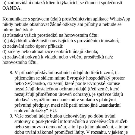
b) zodpovídání dotazů klientů týkajících se činnosti společnosti
OANDA.
Komunikace s správcem údajů prostřednictvím aplikace WhatsApp
nikdy nebude obsahovat žádné odkazy ani přílohy a nebude se
mimo jiné týkat:
a) zůstatku vašich prostředků na hotovostním účtu;
b) jakýchkoli záležitostí souvisejících s prováděním transakcí;
c) zadávání nebo úprav příkazů;
d) změny nebo aktualizace osobních údajů klienta;
e) zadávání pokynů k vkladu nebo výběru prostředků na/z
hotovostního účtu.
V případě předávání osobních údajů do třetích zemí, tj.
příjemcům se sídlem mimo Evropský hospodářský prostor
nebo Švýcarsko, do zemí, které podle Evropské komise
nezajišťují dostatečnou ochranu údajů (třetí země, které
nezajišťují přiměřenou úroveň ochrany), je správce údajů
předává s využitím mechanismů v souladu s platnými
právními předpisy, mezi něž patří mimo jiné „standardní
smluvní doložky“ EU.
Vaše osobní údaje budou uchovávány po dobu trvání
smlouvy o poskytování informačních a vzdělávacích služeb
nebo smlouvy o demo účtu, a to i po jejím ukončení, a to po
dobu trvání zákonné promlčecí lhůty. V rozsahu, v jakém je