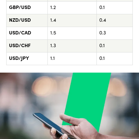
GBP/USD
1.2
0.1
NZD/USD
1.4
0.4
USD/CAD
1.5
0.3
USD/CHF
1.3
0.1
USD/JPY
1.1
0.1