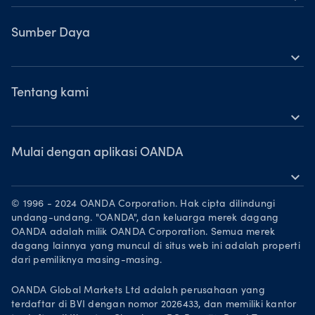
Logam
OANDA Seluler
Saham
TradingView
Sumber Daya
Komoditas
expand_more
MetaTrader 5
Dukungan
Mata Uang Kripto
OANDA Labs
Tentang kami
expand_more
Pelajari
OANDA Group
Penghargaan
Mulai dengan aplikasi OANDA
expand_more
Mitra Pemasaran
Unduh di App Store
Karier
© 1996 - 2024 OANDA Corporation. Hak cipta dilindungi
Dapatkan di Google Play
undang-undang. "OANDA", dan keluarga merek dagang
Legal documents
OANDA adalah milik OANDA Corporation. Semua merek
Trading di TradingView
dagang lainnya yang muncul di situs web ini adalah properti
dari pemiliknya masing-masing.
OANDA Global Markets Ltd adalah perusahaan yang
terdaftar di BVI dengan nomor 2026433, dan memiliki kantor