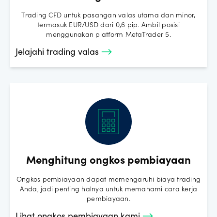
0,890 dari poin indeks.
Penyesuaian dividen akan menjadi
Trading CFD untuk pasangan valas utama dan minor,
termasuk EUR/USD dari 0,6 pip. Ambil posisi
= Poin dividen indeks X jumlah unit CFD indeks yang dimiliki
menggunakan platform MetaTrader 5.
= 0,890 X 10 = 8,90 USD
Jelajahi trading valas
Ini akan didebit dari akun Anda setelah konversi mata uang
asal.
Anda dapat melihat penyesuaian dividen OANDA di riwayat
transaksi dan rekening koran.
Menghitung ongkos pembiayaan
Ongkos pembiayaan dapat memengaruhi biaya trading
Anda, jadi penting halnya untuk memahami cara kerja
pembiayaan.