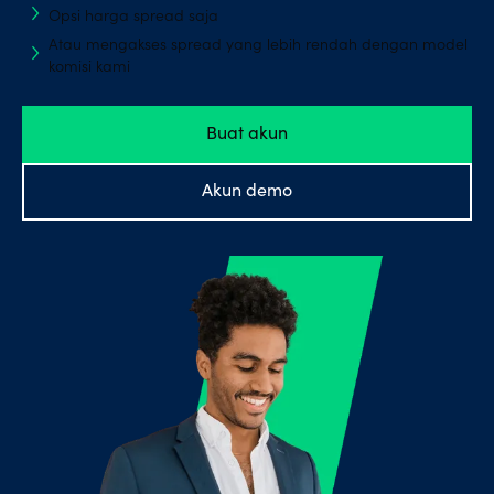
Opsi harga spread saja
Dukungan
Atau mengakses spread yang lebih rendah dengan model
akun
komisi kami
Buat akun
Jelajahi
lebih
Akun demo
lanjut
Language
Masuk