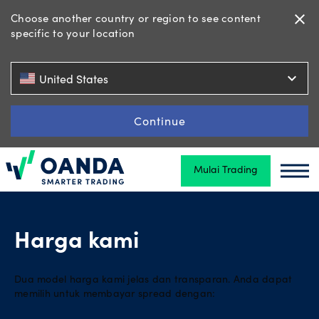
Choose another country or region to see content
close
specific to your location
Trading
expand_more
United States
Platform
Continue
Mulai Trading
Oanda
Alat &
Oand
Sumber
Daya
Harga kami
Jenis
Dua model harga kami jelas dan transparan. Anda dapat
akun
memilih untuk membayar spread dengan: