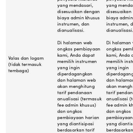
yang mendasari,
yang mendas
disesuaikan dengan
disesuaikan
biaya admin khusus
biaya admin
instrumen, dan
instrumen, 
dianualisasi.
dianualisasi
Di halaman web
Di halaman
ongkos pembiayaan
ongkos pem
kami, Anda dapat
kami, Anda 
Valas dan logam
memilih instrumen
memilih ins
(tidak termasuk
yang ingin
yang ingin
tembaga)
diperdagangkan
diperdagan
dan halaman web
dan halama
akan menghitung
akan mengh
tarif pendanaan
tarif penda
anualisasi (termasuk
anualisasi (
fee admin khusus)
fee admin k
dan ongkos
dan ongkos
pembiayaan harian
pembiayaan
yang diantisipasi
yang diantis
berdasarkan tarif
berdasarkan 