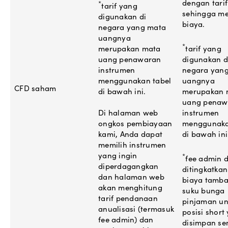
dengan tarif
*
tarif yang
sehingga me
digunakan di
biaya.
negara yang mata
uangnya
*
merupakan mata
tarif yang
uang penawaran
digunakan d
instrumen
negara yan
menggunakan tabel
uangnya
CFD saham
di bawah ini.
merupakan 
uang penaw
Di halaman web
instrumen
ongkos pembiayaan
menggunaka
kami, Anda dapat
di bawah ini
memilih instrumen
yang ingin
*
fee admin 
diperdagangkan
ditingkatka
dan halaman web
biaya tamb
akan menghitung
suku bunga
tarif pendanaan
pinjaman un
anualisasi (termasuk
posisi short
fee admin) dan
disimpan s