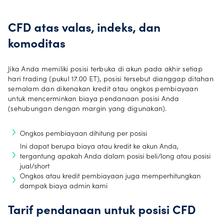
Dukungan
CFD atas valas, indeks, dan
akun
komoditas
Jelajahi
Jika Anda memiliki posisi terbuka di akun pada akhir setiap
hari trading (pukul 17.00 ET), posisi tersebut dianggap ditahan
lebih
semalam dan dikenakan kredit atau ongkos pembiayaan
lanjut
untuk mencerminkan biaya pendanaan posisi Anda
(sehubungan dengan margin yang digunakan).
Language
Ongkos pembiayaan dihitung per posisi
Ini dapat berupa biaya atau kredit ke akun Anda,
tergantung apakah Anda dalam posisi beli/long atau posisi
jual/short
Ongkos atau kredit pembiayaan juga memperhitungkan
Masuk
dampak biaya admin kami
Tarif pendanaan untuk posisi CFD