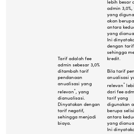
lebih besar 
admin 3,0%, 
yang digun
akan berupa 
antara kedu
yang dianual
Ini dinyatak
dengan tarif 
sehingga me
Tarif adalah fee
kredit.
admin sebesar 3,0%
ditambah tarif
Bila tarif p
pendanaan
anualisasi 
anualisasi yang
*
relevan
lebi
*
relevan
, yang
dari fee adm
dianualisasi.
tarif yang
Dinyatakan dengan
digunakan 
tarif negatif,
berupa selis
sehingga menjadi
antara kedu
biaya.
yang dianual
Ini dinyatak