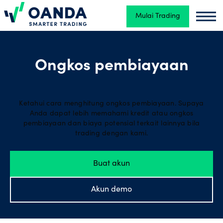
Mulai Trading
Oanda
Oand
Trading
Ongkos pembiayaan
Platform
Ketahui cara menghitung ongkos pembiayaan. Supaya
Anda dapat lebih memahami kredit atau ongkos
Alat &
pembiayaan dan biaya potensial terkait lainnya bila
trading dengan kami.
Sumber
Daya
Buat akun
Jenis
Akun demo
akun