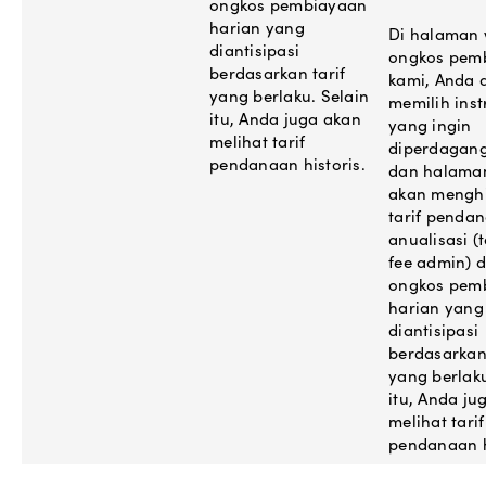
ongkos pembiayaan
harian yang
Di halaman
diantisipasi
ongkos pem
berdasarkan tarif
kami, Anda 
yang berlaku. Selain
memilih ins
itu, Anda juga akan
yang ingin
melihat tarif
diperdagan
pendanaan historis.
dan halama
akan mengh
tarif penda
anualisasi (
fee admin) 
ongkos pem
harian yang
diantisipasi
berdasarkan 
yang berlaku
itu, Anda ju
melihat tarif
pendanaan h