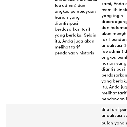
kami, Anda 
fee admin) dan
memilih ins
ongkos pembiayaan
yang ingin
harian yang
diperdagan
diantisipasi
dan halama
berdasarkan tarif
akan mengh
yang berlaku. Selain
tarif penda
itu, Anda juga akan
anualisasi (
melihat tarif
fee admin) 
pendanaan historis.
ongkos pem
harian yang
diantisipasi
berdasarkan 
yang berlaku
itu, Anda ju
melihat tarif
pendanaan h
Bila tarif p
anualisasi s
bulan yang 