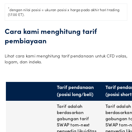
*
dengan nilai posisi = ukuran posisi x harga pada akhir hari trading
(17.00 ET).
Cara kami menghitung tarif
pembiayaan
Lihat cara kami menghitung tarif pendanaan untuk CFD valas,
logam, dan indeks.
Tarif pendanaan
Tarif pend
(posisi long/beli)
(posisi short
Tarif adalah
Tarif adalah
berdasarkan
berdasarka
gabungan tarif
gabungan ta
SWAP tom-next
SWAP tom-n
penyedia likuiditas
penyedia lik