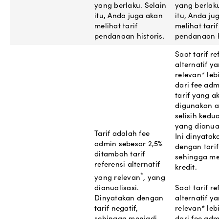
yang berlaku. Selain
yang berlaku
itu, Anda juga akan
itu, Anda ju
melihat tarif
melihat tarif
pendanaan historis.
pendanaan h
Saat tarif re
alternatif y
relevan* leb
dari fee adm
tarif yang a
digunakan 
selisih kedu
yang dianual
Tarif adalah fee
Ini dinyatak
admin sebesar 2,5%
dengan tarif 
ditambah tarif
sehingga me
referensi alternatif
kredit.
*
yang relevan
, yang
dianualisasi.
Saat tarif re
Dinyatakan dengan
alternatif y
tarif negatif,
relevan* lebi
sehingga menjadi
dari fee adm