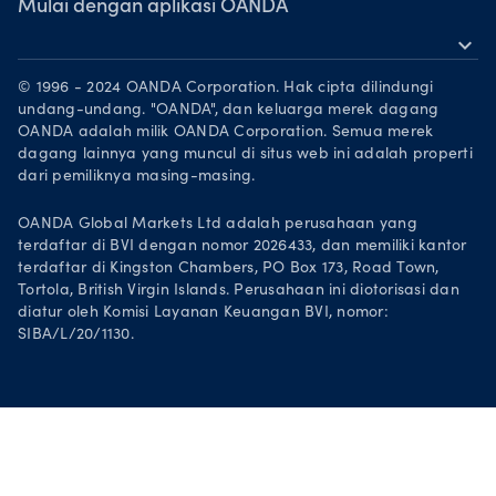
Penghargaan
Mulai dengan aplikasi OANDA
expand_more
Mitra Pemasaran
Unduh di App Store
Karier
© 1996 - 2024 OANDA Corporation. Hak cipta dilindungi
Dapatkan di Google Play
undang-undang. "OANDA", dan keluarga merek dagang
Legal documents
OANDA adalah milik OANDA Corporation. Semua merek
Trading di TradingView
dagang lainnya yang muncul di situs web ini adalah properti
dari pemiliknya masing-masing.
OANDA Global Markets Ltd adalah perusahaan yang
terdaftar di BVI dengan nomor 2026433, dan memiliki kantor
terdaftar di Kingston Chambers, PO Box 173, Road Town,
Tortola, British Virgin Islands. Perusahaan ini diotorisasi dan
diatur oleh Komisi Layanan Keuangan BVI, nomor:
SIBA/L/20/1130.