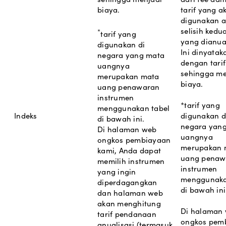
biaya.
tarif yang a
digunakan 
selisih kedu
*
tarif yang
yang dianual
digunakan di
Ini dinyatak
negara yang mata
dengan tarif
uangnya
sehingga me
merupakan mata
biaya.
uang penawaran
instrumen
*tarif yang
menggunakan tabel
Indeks
digunakan d
di bawah ini.
negara yan
Di halaman web
uangnya
ongkos pembiayaan
merupakan 
kami, Anda dapat
uang penaw
memilih instrumen
instrumen
yang ingin
menggunaka
diperdagangkan
di bawah ini
dan halaman web
akan menghitung
Di halaman
tarif pendanaan
ongkos pem
anualisasi (termasuk