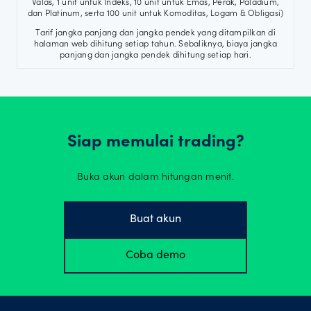
Valas, 1 unit untuk Indeks, 10 unit untuk Emas, Perak, Paladium,
dan Platinum, serta 100 unit untuk Komoditas, Logam & Obligasi)
Tarif jangka panjang dan jangka pendek yang ditampilkan di
halaman web dihitung setiap tahun. Sebaliknya, biaya jangka
panjang dan jangka pendek dihitung setiap hari.
Siap memulai trading?
Buka akun dalam hitungan menit.
Buat akun
Coba demo