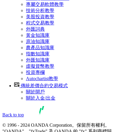
專屬交易軟體教學
技術分析教學
美股投資教學
程式交易教學
外匯詞典
黃金知識庫
原油知識庫
農產品知識庫
指數知識庫
外匯知識庫
虛擬貨幣教學
投資專欄
Autochartist教學
傳統差價合約交易模式
關於開戶
關於入金/出金
Back to top
© 1996 - 2024 OANDA Corporation。保留所有權利。
"OANDA"、"fxTrade" 及 OANDA 的 "fx" 系列商標歸