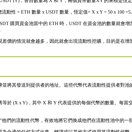
和 USDT (Y)，各自數量為 X 和 Y，兩個貨幣數量XY 的乘積
動性 = ETH 數量 x USDT 數量，恆定值= X x Y = 50 x 100 =5
SDT 購買資金池當中的 ETH 時，USDT 在資金池的數量就會增
。
現差價的情況就會越多，因此就會出現流動性挖礦，目的是在增加
牌並將其發送到提供者的地址。這些代幣代表流動性提供者對池
(X x Y)，其中 X 和 Y 代表提供的每個代幣的數量。每當
毀”他們的流動性代幣，有效地將它們換成他們在流動性池中的一
認為合適的任何方式出售、轉讓或以其他方式使用其流動性代幣