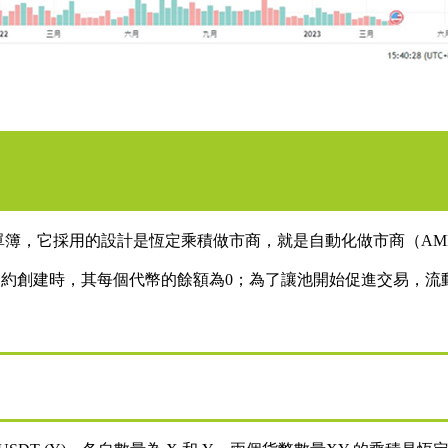
用訂單簿，它採用的設計是恆定乘積做市商，就是自動化做市商（A
易場所。池合約創建時，其每個代幣的餘額為0；為了讓池開始促進交