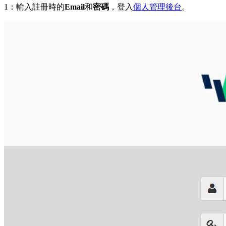
1：輸入註冊時的
Email
和
密碼
，登入
個人管理後台
。