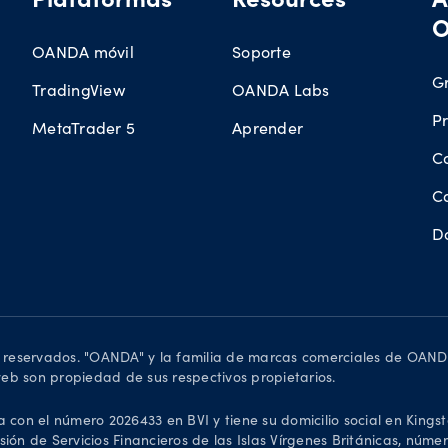
Plataformas
Resources
A
OANDA móvil
Soporte
G
TradingView
OANDA Labs
P
MetaTrader 5
Aprender
Co
C
D
 reservados. "OANDA" y la familia de marcas comerciales de OAN
eb son propiedad de sus respectivos propietarios.
on el número 2026433 en BVI y tiene su domicilio social en Kingst
ión de Servicios Financieros de las Islas Vírgenes Británicas, núme