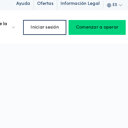
Ayuda
Ofertas
Información Legal
ES
e la
Iniciar sesión
Comenzar a operar
a
s