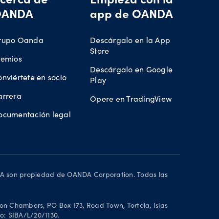
cerca de
Empieza con la
OANDA
app de OANDA
rupo Oanda
Descárgalo en la App
Store
remios
Descárgalo en Google
nviértete en socio
Play
arrera
Opere en TradingView
ocumentación legal
DA son propiedad de OANDA Corporation. Todas las
on Chambers, PO Box 173, Road Town, Tortola, Islas
ro: SIBA/L/20/1130.