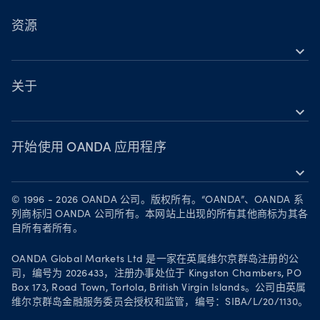
OANDA 移动版
股票
TradingView
资源
大宗商品
expand_more
MetaTrader 5
支持
加密货币
关于
expand_more
OANDA Group
奖项
开始使用 OANDA 应用程序
expand_more
成为合作伙伴
在 App Store 下载
职业
© 1996 - 2026 OANDA 公司。版权所有。“OANDA”、OANDA 系
在 Google Play 上获取
列商标归 OANDA 公司所有。本网站上出现的所有其他商标为其各
法律文件
自所有者所有。
在 TradingView 上进行交易
Your Privacy Rights
OANDA Global Markets Ltd 是一家在英属维尔京群岛注册的公
司，编号为 2026433，注册办事处位于 Kingston Chambers, PO
Box 173, Road Town, Tortola, British Virgin Islands。公司由英属
维尔京群岛金融服务委员会授权和监管，编号：SIBA/L/20/1130。