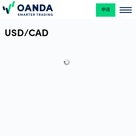
申请
Oanda
Oan
交
USD/CAD
易
平
台
工
具
和
资
源