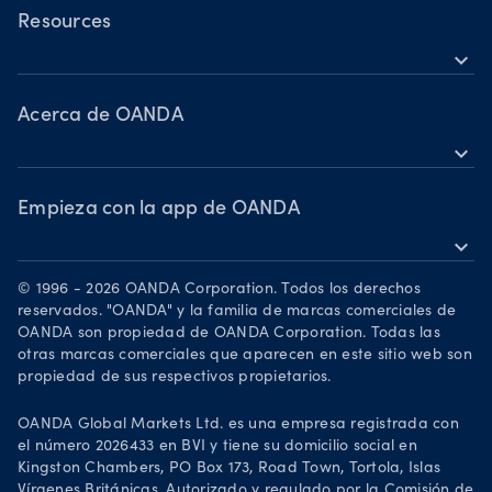
Acciones
TradingView
Resources
Materias primas
expand_more
MetaTrader 5
Soporte
Criptomonedas
OANDA Labs
Acerca de OANDA
expand_more
Aprender
Grupo Oanda
Premios
Empieza con la app de OANDA
expand_more
Conviértete en socio
Descárgalo en la App Store
Carrera
© 1996 - 2026 OANDA Corporation. Todos los derechos
Descárgalo en Google Play
reservados. "OANDA" y la familia de marcas comerciales de
Documentación legal
OANDA son propiedad de OANDA Corporation. Todas las
Opere en TradingView
otras marcas comerciales que aparecen en este sitio web son
propiedad de sus respectivos propietarios.
OANDA Global Markets Ltd. es una empresa registrada con
el número 2026433 en BVI y tiene su domicilio social en
Kingston Chambers, PO Box 173, Road Town, Tortola, Islas
Vírgenes Británicas. Autorizado y regulado por la Comisión de