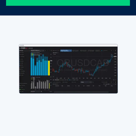
专
业
交
易
账
户
账
户
类
型
了
解