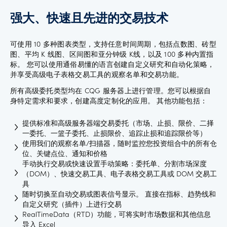
更
多
强大、快速且先进的交易技术
帮
可使用 10 多种图表类型，支持任意时间周期，包括点数图、砖型
助
Language
图、平均 K 线图、区间图和亚分钟级 K线，以及 100 多种内置指
标。 您可以使用通俗易懂的语言创建自定义研究和自动化策略，
账
并享受高级电子表格交易工具的观察名单和交易功能。
户
支
所有高级委托类型均在 CQG 服务器上进行管理。您可以根据自
持
身特定需求和要求，创建高度定制化的应用。 其他功能包括：
登录
优
提供标准和高级服务器端交易委托（市场、止损、限价、二择
惠
一委托、一篮子委托、止损限价、追踪止损和追踪限价等）
使用我们的观察名单/扫描器，随时监控您投资组合中的所有仓
位、关键点位、通知和价格
手动执行交易或快速设置手动策略：委托单、分割市场深度
（DOM）、快速交易工具、电子表格交易工具或 DOM 交易工
具
随时切换至自动交易或图表信号显示。 直接在指标、趋势线和
自定义研究（插件）上进行交易
RealTimeData（RTD）功能，可将实时市场数据和其他信息
导入 Excel