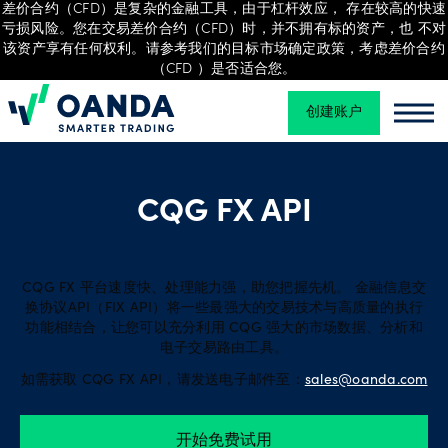
差价合约（CFD）是复杂的金融工具，由于杠杆效应， 存在较高的快速
亏损风险。您在交易差价合约（CFD）时，并不拥有标的资产，也 不对
该资产享有任何权利。请参考我们的目标市场确定政策，考虑差价合约
（CFD ）是否适合您。
交
创建账户
Oanda
易
Oand
平
CQG FX API
台
CQG FX 平台速度快、处理能力强，助您把握先机。 金融信息交
工
换协议API（FIX API）将一些最强大的交易技术与高质量的执行
具
功能相结合，让您可以充分利用 CQG 强大的市场数据、分析和
电子交易路由工具。
和
如需获取 CQG FX API，请发送电子邮件至：
sales@oanda.com
资
源
开始免费试用