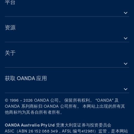
股票差价合约（CFD）
平台
节假日交易时间
expand_more
指数差价合约（CFD）
OANDA 移动版
金属差价合约（CFD）
OANDA 网页版
资源
加密货币差价合约（CFD）
expand_more
TradingView
帮助
大宗商品差价合约（CFD）
MetaTrader 4
学习
关于
债券差价合约（CFD）
MetaTrader 5
expand_more
网络研讨会与活动
OANDA 集团
成为合作伙伴
获取 OANDA 应用
expand_more
人才招募
在 App Store 下载
法律文件
© 1996 - 2026 OANDA 公司。 保留所有权利。 “OANDA” 及
在 Google Play 上下载
OANDA 系列商标归 OANDA 公司所有。 本网站上出现的所有其
安全实践
他商标均为其各自所有者所有。
在 TradingView 上进行交易
Your Privacy Rights
OANDA Australia Pty Ltd
受澳大利亚证券与投资委员会
ASIC（ABN 26 152 088 349，AFSL 编号412981）监管，是本网站