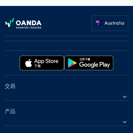
Footer
Australia
交易
expand_more
金融工具
工具
产品
expand_more
账户
外汇差价合约（CFD）