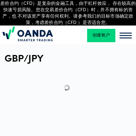
差价合约（CFD）是复杂的金融工具，由于杠杆效应， 存在较高的
快速亏损风险。您在交易差价合约（CFD）时，并不拥有标的资
产，也 不对该资产享有任何权利。请参考我们的目标市场确定政
策，考虑差价合约（CFD ）是否适合您。
交
易
创建账户
Oanda
Oan
GBP/JPY
平
台
工
具
和
资
源