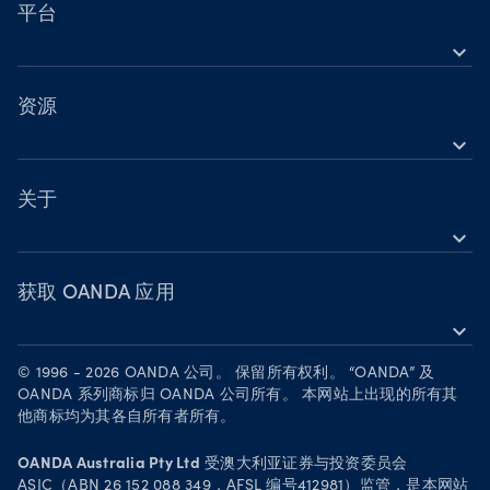
营业时间
股票差价合约（CFD）
平台
节假日交易时间
expand_more
指数差价合约（CFD）
OANDA 移动版
金属差价合约（CFD）
OANDA 网页版
资源
加密货币差价合约（CFD）
expand_more
TradingView
帮助
大宗商品差价合约（CFD）
MetaTrader 4
学习
关于
债券差价合约（CFD）
MetaTrader 5
expand_more
网络研讨会与活动
OANDA 集团
成为合作伙伴
获取 OANDA 应用
expand_more
人才招募
在 App Store 下载
法律文件
© 1996 - 2026 OANDA 公司。 保留所有权利。 “OANDA” 及
在 Google Play 上下载
OANDA 系列商标归 OANDA 公司所有。 本网站上出现的所有其
安全实践
他商标均为其各自所有者所有。
在 TradingView 上进行交易
Your Privacy Rights
OANDA Australia Pty Ltd
受澳大利亚证券与投资委员会
ASIC（ABN 26 152 088 349，AFSL 编号412981）监管，是本网站