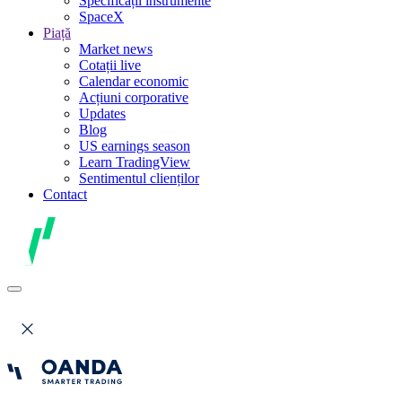
Specificații instrumente
SpaceX
Piață
Market news
Cotații live
Calendar economic
Acțiuni corporative
Updates
Blog
US earnings season
Learn TradingView
Sentimentul clienților
Contact