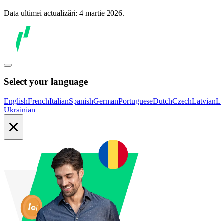
Data ultimei actualizări: 4 martie 2026.
Select your language
English
French
Italian
Spanish
German
Portuguese
Dutch
Czech
Latvian
L
Ukrainian
×