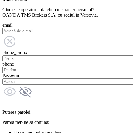
Cine este operatorul datelor cu caracter personal?
OANDA TMS Brokers S.A. cu sediul în Varșovia.
email
phone_prefix
phone
Password
Puterea parolei:
Parola trebuie să conțină:
8 sau mai multe caractere