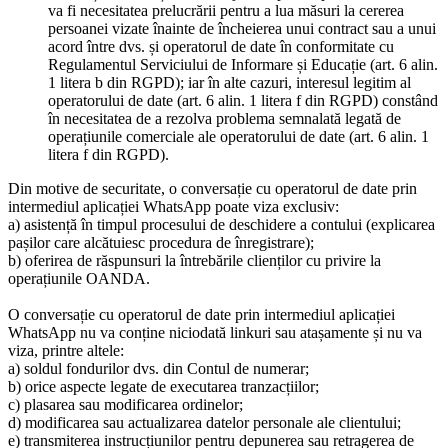
va fi necesitatea prelucrării pentru a lua măsuri la cererea
persoanei vizate înainte de încheierea unui contract sau a unui
acord între dvs. și operatorul de date în conformitate cu
Regulamentul Serviciului de Informare și Educație (art. 6 alin.
1 litera b din RGPD); iar în alte cazuri, interesul legitim al
operatorului de date (art. 6 alin. 1 litera f din RGPD) constând
în necesitatea de a rezolva problema semnalată legată de
operațiunile comerciale ale operatorului de date (art. 6 alin. 1
litera f din RGPD).
Din motive de securitate, o conversație cu operatorul de date prin
intermediul aplicației WhatsApp poate viza exclusiv:
a) asistență în timpul procesului de deschidere a contului (explicarea
pașilor care alcătuiesc procedura de înregistrare);
b) oferirea de răspunsuri la întrebările clienților cu privire la
operațiunile OANDA.
O conversație cu operatorul de date prin intermediul aplicației
WhatsApp nu va conține niciodată linkuri sau atașamente și nu va
viza, printre altele:
a) soldul fondurilor dvs. din Contul de numerar;
b) orice aspecte legate de executarea tranzacțiilor;
c) plasarea sau modificarea ordinelor;
d) modificarea sau actualizarea datelor personale ale clientului;
e) transmiterea instrucțiunilor pentru depunerea sau retragerea de