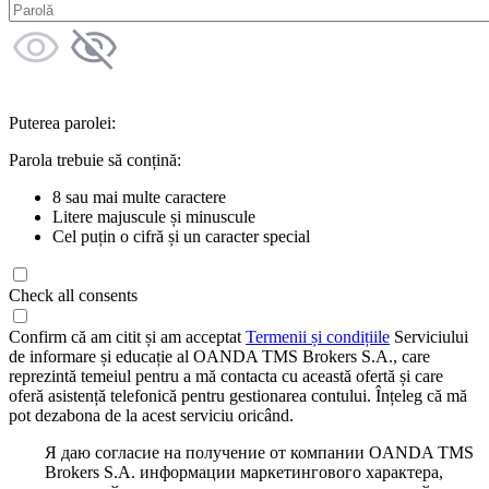
Puterea parolei:
Parola trebuie să conțină:
8 sau mai multe caractere
Litere majuscule și minuscule
Cel puțin o cifră și un caracter special
Check all consents
Confirm că am citit și am acceptat
Termenii și condițiile
Serviciului
de informare și educație al OANDA TMS Brokers S.A., care
reprezintă temeiul pentru a mă contacta cu această ofertă și care
oferă asistență telefonică pentru gestionarea contului. Înțeleg că mă
pot dezabona de la acest serviciu oricând.
Я даю согласие на получение от компании OANDA TMS
Brokers S.A. информации маркетингового характера,