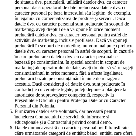
de situația dvs. particulară, utilizării datelor dvs. cu caracter
personal dacă operatorul de date prelucrează datele dvs. cu
caracter personal pe baza interesului său legitim, de exemplu,
în legătură cu comercializarea de produse și servicii. Dacă
datele dvs. cu caracter personal sunt prelucrate în scopuri de
marketing, aveți dreptul de a vă opune în orice moment
prelucrării datelor dvs. cu caracter personal pentru astfel de
activități de marketing, inclusiv profilarea. Dacă vă opuneți
prelucrării în scopuri de marketing, nu vom mai putea prelucra
datele dvs. cu caracter personal în astfel de scopuri. În cazurile
în care prelucrarea datelor dvs. cu caracter personal se
bazează pe consimțământ, în special acordat în scopuri de
marketing ale operatorului de date, aveți dreptul să vă retrageți
consimțământul în orice moment, fără a afecta legalitatea
prelucrării bazate pe consimțământ înainte de retragerea
acestuia. Dacă considerați că datele dvs. sunt prelucrate în
contradicție cu cerințele legale, puteți depune o plângere la
autoritatea de supraveghere competentă, respectiv la
Președintele Oficiului pentru Protecția Datelor cu Caracter
Personal din Polonia.
Furnizarea datelor este voluntară, dar necesară pentru
încheierea Contractului de servicii de informare și
educaționale și a Contractului privind contul demo.
Datele dumneavoastră cu caracter personal pot fi transferate
către următoarele categorii de entități: bănci, entități care oferă