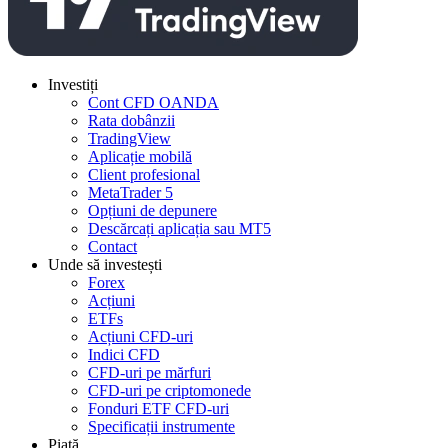
Investiți
Cont CFD OANDA
Rata dobânzii
TradingView
Aplicație mobilă
Client profesional
MetaTrader 5
Opțiuni de depunere
Descărcați aplicația sau MT5
Contact
Unde să investești
Forex
Acțiuni
ETFs
Acțiuni CFD-uri
Indici CFD
CFD-uri pe mărfuri
CFD-uri pe criptomonede
Fonduri ETF CFD-uri
Specificații instrumente
Piață