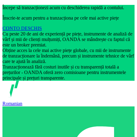
Începe să tranzacționezi acum cu deschiderea rapidă a contului.
Înscrie-te acum pentru a tranzacționa pe cele mai active piețe
CONTO DESCHIS
Cu peste 20 de ani de experiență pe piețe, instrumente de analiză de
vârf și mii de clienți mulțumiți, OANDA se mândrește cu faptul că
este un broker premiat.
Obține acces la cele mai active piețe globale, cu mii de instrumente
de tranzacționare la îndemână, precum și instrumente tehnice de vârf
care te ajută în analiză.
Tranzacționează fără costuri inutile și cu transparență totală a
prețurilor - OANDA oferă zero comisioane pentru instrumentele
principale și prețuri transparente.
Romanian