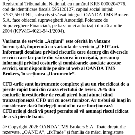
Registrului Tribunalului Național, cu numărul KRS 0000204776,
cod de identificare fiscală 595126127, capital social inițial:
3.537,560 PNL, subscris și vărsat integral. OANDA TMS Brokers
S.A. face obiectul supravegherii Autorității Poloneze de
Supraveghere Financiară, pe baza unei autorizații din 26 aprilie
2004 (KPWiG-4021-54-1/2004).
Varianta de serviciu „Acțiuni” este oferită în vânzare
încrucișată, împreună cu varianta de serviciu „CFD”-uri.
Informații detaliate privind riscurile care decurg din diversele
servicii care fac parte din vânzarea încrucișată, precum și
informații privind costurile și comisioanele asociate acestor
servicii, sunt disponibile pe site-ul web al OANDA TMS
Brokers, în secțiunea „Documente”.
CFD-urile sunt instrumente complexe și au un risc ridicat de a
pierde rapid bani din cauza efectului de levier. 76% din
conturile investitorilor de retail pierd bani atunci când
tranzacționează CFD-uri cu acest furnizor. Ar trebui să luați în
considerare dacă înțelegeți modul în care funcționează
CFDurile și dacă vă puteți permite să vă asumați riscul ridicat
de a vă pierde banii.
@ Copyright 2026 OANDA TMS Brokers S.A. Toate drepturile
rezervate. „OANDA”, „fxTrade” și familia de mărci înregistrate