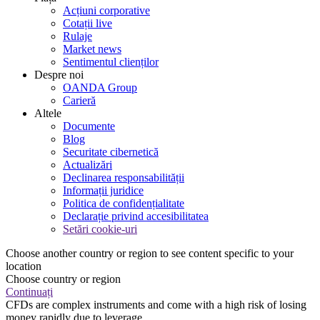
Acțiuni corporative
Cotații live
Rulaje
Market news
Sentimentul clienților
Despre noi
OANDA Group
Carieră
Altele
Documente
Blog
Securitate cibernetică
Actualizări
Declinarea responsabilității
Informații juridice
Politica de confidențialitate
Declarație privind accesibilitatea
Setări cookie-uri
Choose another country or region to see content specific to your
location
Choose country or region
Continuați
CFDs are complex instruments and come with a high risk of losing
money rapidly due to leverage.