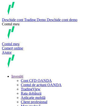
Deschide cont
Trading
Demo
Deschide cont demo
Contul meu
Contul meu
Comerț online
Ajutor
Investiți
Cont CFD OANDA
Contul de acțiuni OANDA
TradingView
Rata dobânzii
Aplicație mobilă
Client profesional