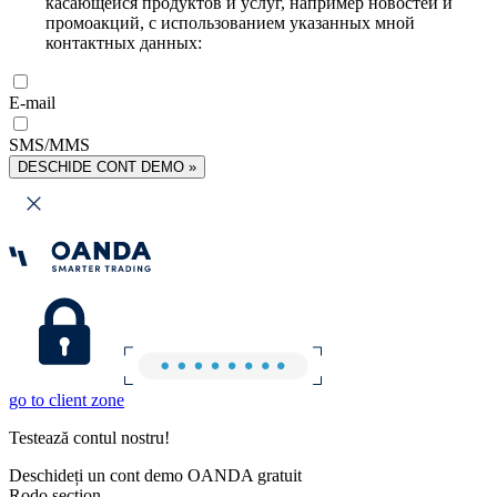
касающейся продуктов и услуг, например новостей и
промоакций, с использованием указанных мной
контактных данных:
E-mail
SMS/MMS
DESCHIDE CONT DEMO »
go to client zone
Testează contul nostru!
Deschideți un cont demo OANDA gratuit
Rodo section