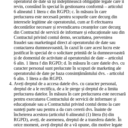
operatorul de date să își îndeplinească obligațiile legale care îi
revin, constând în special în gestionarea conformă – articolul
6 alineatul 1 litera c din RGPD; c. în măsura în care
prelucrarea este necesară pentru scopurile care decurg din
interesele legitime ale operatorului, cum ar fi efectuarea
decontărilor necesare și revendicarea creanțelor care decurg
din Contractul de servicii de informare și educaționale sau din
Contractul privind contul demo, securitatea, prevenirea
fraudei sau marketingul direct al operatorului de date sau
contactarea dumneavoastră, în cazul în care acest lucru este
justificat în special de o solicitare primită de la dumneavoastră
și de domeniul de activitate al operatorului de date – articolul
6 alin. 1 litera f din RGPD; d. în măsura în care datele dvs. cu
caracter personal sunt prelucrate în scopuri de marketing ale
operatorului de date pe baza consimțământului dvs. - articolul
6 alin. 1 litera a din RGPD.
Aveți dreptul de a accesa datele dvs. cu caracter personal,
dreptul de a le rectifica, de a le șterge și dreptul de a limita
prelucrarea datelor. În măsura în care prelucrarea este necesară
pentru executarea Contractului de servicii de informare și
educaționale sau a Contractului privind contul demo la care
sunteți parte sau pentru a da curs cererii dvs. înainte de
încheierea acestora (articolul 6 alineatul (1) litera (b) din
RGPD), aveți, de asemenea, dreptul de a transfera datele. În
orice moment, aveți dreptul de a vă opune, din motive legate