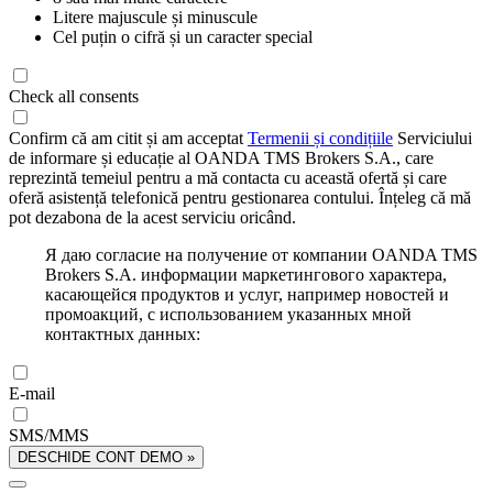
Litere majuscule și minuscule
Cel puțin o cifră și un caracter special
Check all consents
Confirm că am citit și am acceptat
Termenii și condițiile
Serviciului
de informare și educație al OANDA TMS Brokers S.A., care
reprezintă temeiul pentru a mă contacta cu această ofertă și care
oferă asistență telefonică pentru gestionarea contului. Înțeleg că mă
pot dezabona de la acest serviciu oricând.
Я даю согласие на получение от компании OANDA TMS
Brokers S.A. информации маркетингового характера,
касающейся продуктов и услуг, например новостей и
промоакций, с использованием указанных мной
контактных данных:
E-mail
SMS/MMS
DESCHIDE CONT DEMO »