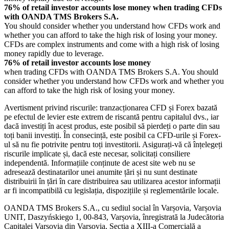
76% of retail investor accounts lose money when trading CFDs
with OANDA TMS Brokers S.A.
You should consider whether you understand how CFDs work and
whether you can afford to take the high risk of losing your money.
CFDs are complex instruments and come with a high risk of losing
money rapidly due to leverage.
76% of retail investor accounts lose money
when trading CFDs with OANDA TMS Brokers S.A. You should
consider whether you understand how CFDs work and whether you
can afford to take the high risk of losing your money.
Avertisment privind riscurile: tranzacționarea CFD și Forex bazată
pe efectul de levier este extrem de riscantă pentru capitalul dvs., iar
dacă investiți în acest produs, este posibil să pierdeți o parte din sau
toți banii investiți. În consecință, este posibil ca CFD-urile și Forex-
ul să nu fie potrivite pentru toți investitorii. Asigurați-vă că înțelegeți
riscurile implicate și, dacă este necesar, solicitați consiliere
independentă. Informațiile conținute de acest site web nu se
adresează destinatarilor unei anumite țări și nu sunt destinate
distribuirii în țări în care distribuirea sau utilizarea acestor informații
ar fi incompatibilă cu legislația, dispozițiile și reglementările locale.
OANDA TMS Brokers S.A., cu sediul social în Varșovia, Varșovia
UNIT, Daszyńskiego 1, 00-843, Varșovia, înregistrată la Judecătoria
Capitalei Varșovia din Varșovia, Secția a XIII-a Comercială a