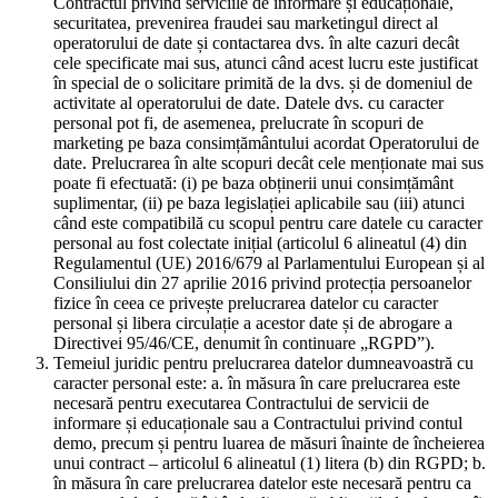
Contractul privind serviciile de informare și educaționale,
securitatea, prevenirea fraudei sau marketingul direct al
operatorului de date și contactarea dvs. în alte cazuri decât
cele specificate mai sus, atunci când acest lucru este justificat
în special de o solicitare primită de la dvs. și de domeniul de
activitate al operatorului de date. Datele dvs. cu caracter
personal pot fi, de asemenea, prelucrate în scopuri de
marketing pe baza consimțământului acordat Operatorului de
date. Prelucrarea în alte scopuri decât cele menționate mai sus
poate fi efectuată: (i) pe baza obținerii unui consimțământ
suplimentar, (ii) pe baza legislației aplicabile sau (iii) atunci
când este compatibilă cu scopul pentru care datele cu caracter
personal au fost colectate inițial (articolul 6 alineatul (4) din
Regulamentul (UE) 2016/679 al Parlamentului European și al
Consiliului din 27 aprilie 2016 privind protecția persoanelor
fizice în ceea ce privește prelucrarea datelor cu caracter
personal și libera circulație a acestor date și de abrogare a
Directivei 95/46/CE, denumit în continuare „RGPD”).
Temeiul juridic pentru prelucrarea datelor dumneavoastră cu
caracter personal este: a. în măsura în care prelucrarea este
necesară pentru executarea Contractului de servicii de
informare și educaționale sau a Contractului privind contul
demo, precum și pentru luarea de măsuri înainte de încheierea
unui contract – articolul 6 alineatul (1) litera (b) din RGPD; b.
în măsura în care prelucrarea datelor este necesară pentru ca