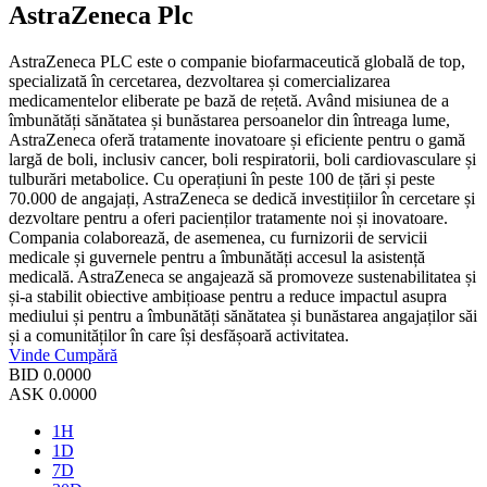
AstraZeneca Plc
AstraZeneca PLC este o companie biofarmaceutică globală de top,
specializată în cercetarea, dezvoltarea și comercializarea
medicamentelor eliberate pe bază de rețetă. Având misiunea de a
îmbunătăți sănătatea și bunăstarea persoanelor din întreaga lume,
AstraZeneca oferă tratamente inovatoare și eficiente pentru o gamă
largă de boli, inclusiv cancer, boli respiratorii, boli cardiovasculare și
tulburări metabolice. Cu operațiuni în peste 100 de țări și peste
70.000 de angajați, AstraZeneca se dedică investițiilor în cercetare și
dezvoltare pentru a oferi pacienților tratamente noi și inovatoare.
Compania colaborează, de asemenea, cu furnizorii de servicii
medicale și guvernele pentru a îmbunătăți accesul la asistență
medicală. AstraZeneca se angajează să promoveze sustenabilitatea și
și-a stabilit obiective ambițioase pentru a reduce impactul asupra
mediului și pentru a îmbunătăți sănătatea și bunăstarea angajaților săi
și a comunităților în care își desfășoară activitatea.
Vinde
Cumpără
BID
0.0000
ASK
0.0000
1H
1D
7D