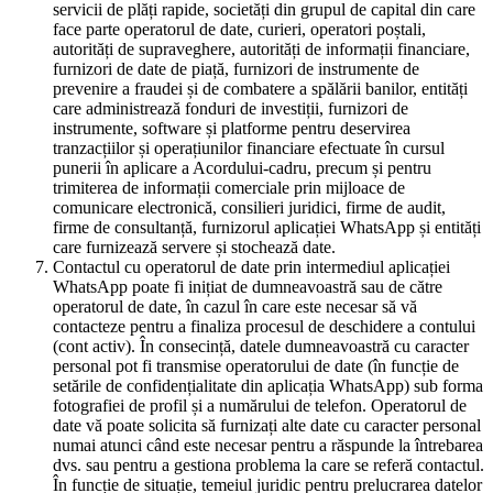
servicii de plăți rapide, societăți din grupul de capital din care
face parte operatorul de date, curieri, operatori poștali,
autorități de supraveghere, autorități de informații financiare,
furnizori de date de piață, furnizori de instrumente de
prevenire a fraudei și de combatere a spălării banilor, entități
care administrează fonduri de investiții, furnizori de
instrumente, software și platforme pentru deservirea
tranzacțiilor și operațiunilor financiare efectuate în cursul
punerii în aplicare a Acordului-cadru, precum și pentru
trimiterea de informații comerciale prin mijloace de
comunicare electronică, consilieri juridici, firme de audit,
firme de consultanță, furnizorul aplicației WhatsApp și entități
care furnizează servere și stochează date.
Contactul cu operatorul de date prin intermediul aplicației
WhatsApp poate fi inițiat de dumneavoastră sau de către
operatorul de date, în cazul în care este necesar să vă
contacteze pentru a finaliza procesul de deschidere a contului
(cont activ). În consecință, datele dumneavoastră cu caracter
personal pot fi transmise operatorului de date (în funcție de
setările de confidențialitate din aplicația WhatsApp) sub forma
fotografiei de profil și a numărului de telefon. Operatorul de
date vă poate solicita să furnizați alte date cu caracter personal
numai atunci când este necesar pentru a răspunde la întrebarea
dvs. sau pentru a gestiona problema la care se referă contactul.
În funcție de situație, temeiul juridic pentru prelucrarea datelor