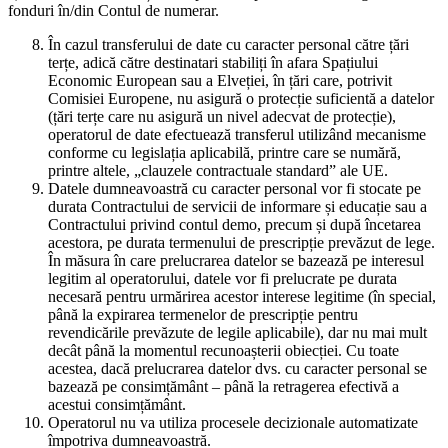
fonduri în/din Contul de numerar.
În cazul transferului de date cu caracter personal către țări
terțe, adică către destinatari stabiliți în afara Spațiului
Economic European sau a Elveției, în țări care, potrivit
Comisiei Europene, nu asigură o protecție suficientă a datelor
(țări terțe care nu asigură un nivel adecvat de protecție),
operatorul de date efectuează transferul utilizând mecanisme
conforme cu legislația aplicabilă, printre care se numără,
printre altele, „clauzele contractuale standard” ale UE.
Datele dumneavoastră cu caracter personal vor fi stocate pe
durata Contractului de servicii de informare și educație sau a
Contractului privind contul demo, precum și după încetarea
acestora, pe durata termenului de prescripție prevăzut de lege.
În măsura în care prelucrarea datelor se bazează pe interesul
legitim al operatorului, datele vor fi prelucrate pe durata
necesară pentru urmărirea acestor interese legitime (în special,
până la expirarea termenelor de prescripție pentru
revendicările prevăzute de legile aplicabile), dar nu mai mult
decât până la momentul recunoașterii obiecției. Cu toate
acestea, dacă prelucrarea datelor dvs. cu caracter personal se
bazează pe consimțământ – până la retragerea efectivă a
acestui consimțământ.
Operatorul nu va utiliza procesele decizionale automatizate
împotriva dumneavoastră.