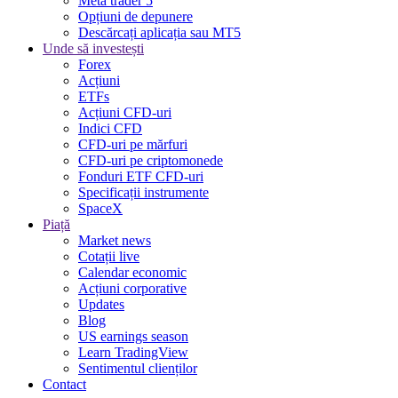
Meta trader 5
Opțiuni de depunere
Descărcați aplicația sau MT5
Unde să investești
Forex
Acțiuni
ETFs
Acțiuni CFD-uri
Indici CFD
CFD-uri pe mărfuri
CFD-uri pe criptomonede
Fonduri ETF CFD-uri
Specificații instrumente
SpaceX
Piață
Market news
Cotații live
Calendar economic
Acțiuni corporative
Updates
Blog
US earnings season
Learn TradingView
Sentimentul clienților
Contact