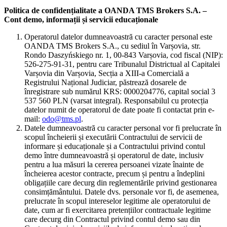
Politica de confidențialitate a OANDA TMS Brokers S.A. –
Cont demo, informații și servicii educaționale
Operatorul datelor dumneavoastră cu caracter personal este
OANDA TMS Brokers S.A., cu sediul în Varșovia, str.
Rondo Daszyńskiego nr. 1, 00-843 Varșovia, cod fiscal (NIP):
526-275-91-31, pentru care Tribunalul Districtual al Capitalei
Varșovia din Varșovia, Secția a XIII-a Comercială a
Registrului Național Judiciar, păstrează dosarele de
înregistrare sub numărul KRS: 0000204776, capital social 3
537 560 PLN (varsat integral). Responsabilul cu protecția
datelor numit de operatorul de date poate fi contactat prin e-
mail:
odo@tms.pl
.
Datele dumneavoastră cu caracter personal vor fi prelucrate în
scopul încheierii și executării Contractului de servicii de
informare și educaționale și a Contractului privind contul
demo între dumneavoastră și operatorul de date, inclusiv
pentru a lua măsuri la cererea persoanei vizate înainte de
încheierea acestor contracte, precum și pentru a îndeplini
obligațiile care decurg din reglementările privind gestionarea
consimțământului. Datele dvs. personale vor fi, de asemenea,
prelucrate în scopul intereselor legitime ale operatorului de
date, cum ar fi exercitarea pretențiilor contractuale legitime
care decurg din Contractul privind contul demo sau din