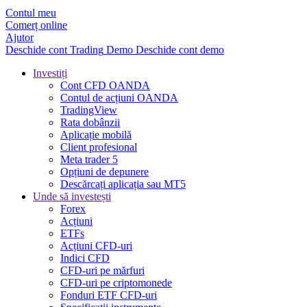
Contul meu
Comerț online
Ajutor
Deschide cont
Trading
Demo
Deschide cont demo
Investiți
Cont CFD OANDA
Contul de acțiuni OANDA
TradingView
Rata dobânzii
Aplicație mobilă
Client profesional
Meta trader 5
Opțiuni de depunere
Descărcați aplicația sau MT5
Unde să investești
Forex
Acțiuni
ETFs
Acțiuni CFD-uri
Indici CFD
CFD-uri pe mărfuri
CFD-uri pe criptomonede
Fonduri ETF CFD-uri