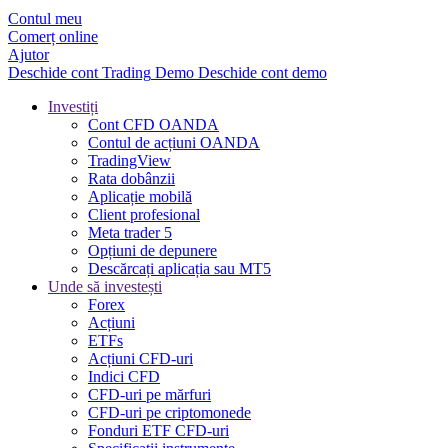
Contul meu
Comerț online
Ajutor
Deschide cont
Trading
Demo
Deschide cont demo
Investiți
Cont CFD OANDA
Contul de acțiuni OANDA
TradingView
Rata dobânzii
Aplicație mobilă
Client profesional
Meta trader 5
Opțiuni de depunere
Descărcați aplicația sau MT5
Unde să investești
Forex
Acțiuni
ETFs
Acțiuni CFD-uri
Indici CFD
CFD-uri pe mărfuri
CFD-uri pe criptomonede
Fonduri ETF CFD-uri