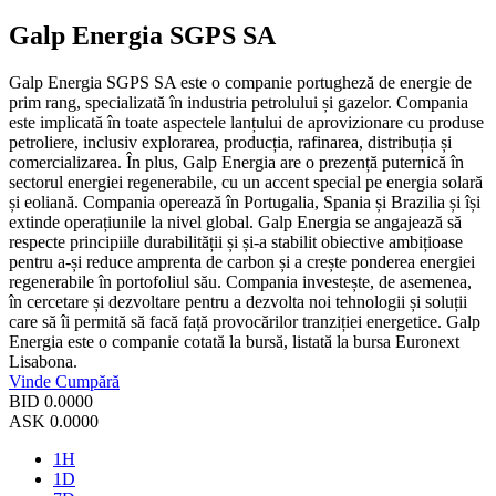
Galp Energia SGPS SA
Galp Energia SGPS SA este o companie portugheză de energie de
prim rang, specializată în industria petrolului și gazelor. Compania
este implicată în toate aspectele lanțului de aprovizionare cu produse
petroliere, inclusiv explorarea, producția, rafinarea, distribuția și
comercializarea. În plus, Galp Energia are o prezență puternică în
sectorul energiei regenerabile, cu un accent special pe energia solară
și eoliană. Compania operează în Portugalia, Spania și Brazilia și își
extinde operațiunile la nivel global. Galp Energia se angajează să
respecte principiile durabilității și și-a stabilit obiective ambițioase
pentru a-și reduce amprenta de carbon și a crește ponderea energiei
regenerabile în portofoliul său. Compania investește, de asemenea,
în cercetare și dezvoltare pentru a dezvolta noi tehnologii și soluții
care să îi permită să facă față provocărilor tranziției energetice. Galp
Energia este o companie cotată la bursă, listată la bursa Euronext
Lisabona.
Vinde
Cumpără
BID
0.0000
ASK
0.0000
1H
1D