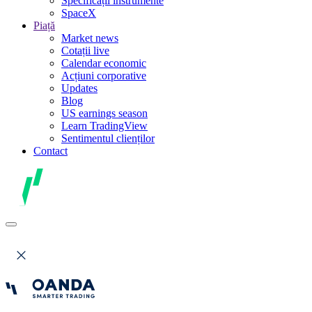
Specificații instrumente
SpaceX
Piață
Market news
Cotații live
Calendar economic
Acțiuni corporative
Updates
Blog
US earnings season
Learn TradingView
Sentimentul clienților
Contact