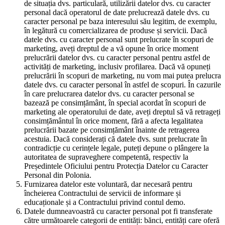
de situația dvs. particulară, utilizării datelor dvs. cu caracter
personal dacă operatorul de date prelucrează datele dvs. cu
caracter personal pe baza interesului său legitim, de exemplu,
în legătură cu comercializarea de produse și servicii. Dacă
datele dvs. cu caracter personal sunt prelucrate în scopuri de
marketing, aveți dreptul de a vă opune în orice moment
prelucrării datelor dvs. cu caracter personal pentru astfel de
activități de marketing, inclusiv profilarea. Dacă vă opuneți
prelucrării în scopuri de marketing, nu vom mai putea prelucra
datele dvs. cu caracter personal în astfel de scopuri. În cazurile
în care prelucrarea datelor dvs. cu caracter personal se
bazează pe consimțământ, în special acordat în scopuri de
marketing ale operatorului de date, aveți dreptul să vă retrageți
consimțământul în orice moment, fără a afecta legalitatea
prelucrării bazate pe consimțământ înainte de retragerea
acestuia. Dacă considerați că datele dvs. sunt prelucrate în
contradicție cu cerințele legale, puteți depune o plângere la
autoritatea de supraveghere competentă, respectiv la
Președintele Oficiului pentru Protecția Datelor cu Caracter
Personal din Polonia.
Furnizarea datelor este voluntară, dar necesară pentru
încheierea Contractului de servicii de informare și
educaționale și a Contractului privind contul demo.
Datele dumneavoastră cu caracter personal pot fi transferate
către următoarele categorii de entități: bănci, entități care oferă