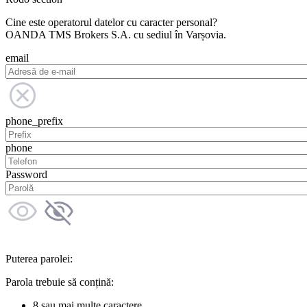
Cine este operatorul datelor cu caracter personal?
OANDA TMS Brokers S.A. cu sediul în Varșovia.
email
phone_prefix
phone
Password
Puterea parolei:
Parola trebuie să conțină:
8 sau mai multe caractere