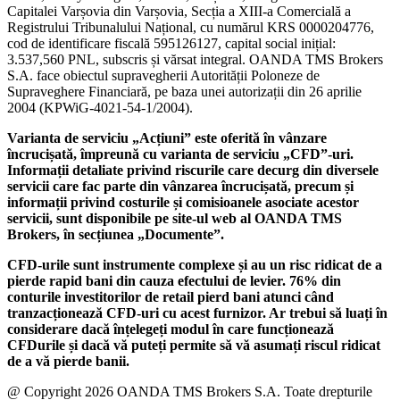
Capitalei Varșovia din Varșovia, Secția a XIII-a Comercială a
Registrului Tribunalului Național, cu numărul KRS 0000204776,
cod de identificare fiscală 595126127, capital social inițial:
3.537,560 PNL, subscris și vărsat integral. OANDA TMS Brokers
S.A. face obiectul supravegherii Autorității Poloneze de
Supraveghere Financiară, pe baza unei autorizații din 26 aprilie
2004 (KPWiG-4021-54-1/2004).
Varianta de serviciu „Acțiuni” este oferită în vânzare
încrucișată, împreună cu varianta de serviciu „CFD”-uri.
Informații detaliate privind riscurile care decurg din diversele
servicii care fac parte din vânzarea încrucișată, precum și
informații privind costurile și comisioanele asociate acestor
servicii, sunt disponibile pe site-ul web al OANDA TMS
Brokers, în secțiunea „Documente”.
CFD-urile sunt instrumente complexe și au un risc ridicat de a
pierde rapid bani din cauza efectului de levier. 76% din
conturile investitorilor de retail pierd bani atunci când
tranzacționează CFD-uri cu acest furnizor. Ar trebui să luați în
considerare dacă înțelegeți modul în care funcționează
CFDurile și dacă vă puteți permite să vă asumați riscul ridicat
de a vă pierde banii.
@ Copyright 2026 OANDA TMS Brokers S.A. Toate drepturile