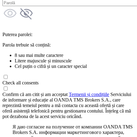
Puterea parolei:
Parola trebuie să conțină:
8 sau mai multe caractere
Litere majuscule și minuscule
Cel puțin o cifră și un caracter special
Check all consents
Confirm că am citit și am acceptat
Termenii și condițiile
Serviciului
de informare și educație al OANDA TMS Brokers S.A., care
reprezintă temeiul pentru a mă contacta cu această ofertă și care
oferă asistență telefonică pentru gestionarea contului. Înțeleg că mă
pot dezabona de la acest serviciu oricând.
Я даю согласие на получение от компании OANDA TMS
Brokers S.A. информации маркетингового характера,