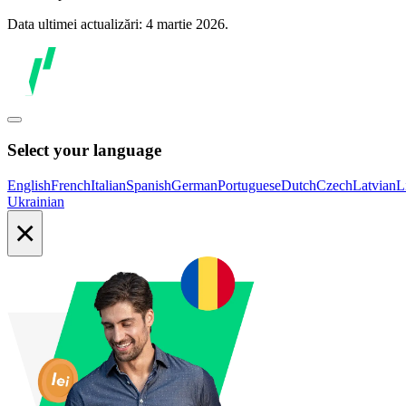
Data ultimei actualizări: 4 martie 2026.
Select your language
English
French
Italian
Spanish
German
Portuguese
Dutch
Czech
Latvian
L
Ukrainian
×