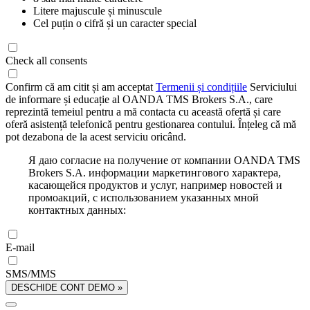
Litere majuscule și minuscule
Cel puțin o cifră și un caracter special
Check all consents
Confirm că am citit și am acceptat
Termenii și condițiile
Serviciului
de informare și educație al OANDA TMS Brokers S.A., care
reprezintă temeiul pentru a mă contacta cu această ofertă și care
oferă asistență telefonică pentru gestionarea contului. Înțeleg că mă
pot dezabona de la acest serviciu oricând.
Я даю согласие на получение от компании OANDA TMS
Brokers S.A. информации маркетингового характера,
касающейся продуктов и услуг, например новостей и
промоакций, с использованием указанных мной
контактных данных:
E-mail
SMS/MMS
DESCHIDE CONT DEMO »