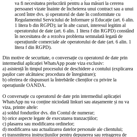
va fi necesitatea prelucrării pentru a lua măsuri la cererea
persoanei vizate înainte de încheierea unui contract sau a unui
acord între dvs. și operatorul de date în conformitate cu
Regulamentul Serviciului de Informare și Educație (art. 6 alin.
1 litera b din RGPD); iar în alte cazuri, interesul legitim al
operatorului de date (art. 6 alin. 1 litera f din RGPD) constând
în necesitatea de a rezolva problema semnalată legată de
operațiunile comerciale ale operatorului de date (art. 6 alin. 1
litera f din RGPD).
Din motive de securitate, o conversație cu operatorul de date prin
intermediul aplicației WhatsApp poate viza exclusiv:
a) asistență în timpul procesului de deschidere a contului (explicarea
pașilor care alcătuiesc procedura de înregistrare);
b) oferirea de răspunsuri la întrebările clienților cu privire la
operațiunile OANDA.
O conversație cu operatorul de date prin intermediul aplicației
WhatsApp nu va conține niciodată linkuri sau atașamente și nu va
viza, printre altele:
a) soldul fondurilor dvs. din Contul de numerar;
b) orice aspecte legate de executarea tranzacțiilor;
c) plasarea sau modificarea ordinelor;
d) modificarea sau actualizarea datelor personale ale clientului;
e) transmiterea instrucțiunilor pentru depunerea sau retragerea de