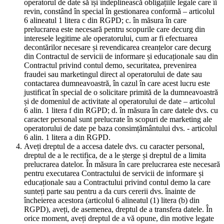
operatorul de date să își îndeplinească obligațiile legale care îi
revin, constând în special în gestionarea conformă – articolul
6 alineatul 1 litera c din RGPD; c. în măsura în care
prelucrarea este necesară pentru scopurile care decurg din
interesele legitime ale operatorului, cum ar fi efectuarea
decontărilor necesare și revendicarea creanțelor care decurg
din Contractul de servicii de informare și educaționale sau din
Contractul privind contul demo, securitatea, prevenirea
fraudei sau marketingul direct al operatorului de date sau
contactarea dumneavoastră, în cazul în care acest lucru este
justificat în special de o solicitare primită de la dumneavoastră
și de domeniul de activitate al operatorului de date – articolul
6 alin. 1 litera f din RGPD; d. în măsura în care datele dvs. cu
caracter personal sunt prelucrate în scopuri de marketing ale
operatorului de date pe baza consimțământului dvs. - articolul
6 alin. 1 litera a din RGPD.
Aveți dreptul de a accesa datele dvs. cu caracter personal,
dreptul de a le rectifica, de a le șterge și dreptul de a limita
prelucrarea datelor. În măsura în care prelucrarea este necesară
pentru executarea Contractului de servicii de informare și
educaționale sau a Contractului privind contul demo la care
sunteți parte sau pentru a da curs cererii dvs. înainte de
încheierea acestora (articolul 6 alineatul (1) litera (b) din
RGPD), aveți, de asemenea, dreptul de a transfera datele. În
orice moment, aveți dreptul de a vă opune, din motive legate