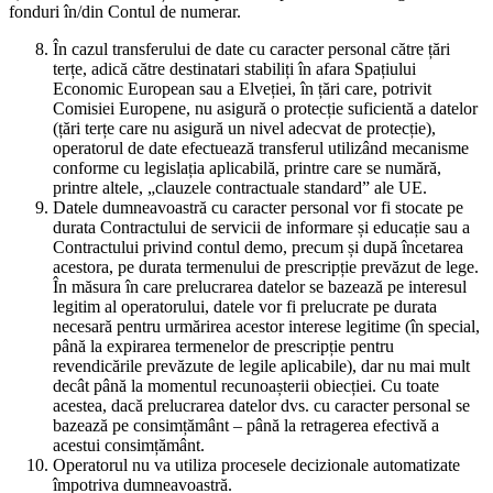
fonduri în/din Contul de numerar.
În cazul transferului de date cu caracter personal către țări
terțe, adică către destinatari stabiliți în afara Spațiului
Economic European sau a Elveției, în țări care, potrivit
Comisiei Europene, nu asigură o protecție suficientă a datelor
(țări terțe care nu asigură un nivel adecvat de protecție),
operatorul de date efectuează transferul utilizând mecanisme
conforme cu legislația aplicabilă, printre care se numără,
printre altele, „clauzele contractuale standard” ale UE.
Datele dumneavoastră cu caracter personal vor fi stocate pe
durata Contractului de servicii de informare și educație sau a
Contractului privind contul demo, precum și după încetarea
acestora, pe durata termenului de prescripție prevăzut de lege.
În măsura în care prelucrarea datelor se bazează pe interesul
legitim al operatorului, datele vor fi prelucrate pe durata
necesară pentru urmărirea acestor interese legitime (în special,
până la expirarea termenelor de prescripție pentru
revendicările prevăzute de legile aplicabile), dar nu mai mult
decât până la momentul recunoașterii obiecției. Cu toate
acestea, dacă prelucrarea datelor dvs. cu caracter personal se
bazează pe consimțământ – până la retragerea efectivă a
acestui consimțământ.
Operatorul nu va utiliza procesele decizionale automatizate
împotriva dumneavoastră.