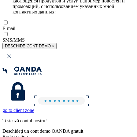
касающейся продуктов и услуг, например новостей и
промоакций, с использованием указанных мной
контактных данных:
E-mail
SMS/MMS
DESCHIDE CONT DEMO »
go to client zone
Testează contul nostru!
Deschideți un cont demo OANDA gratuit
Rodo section