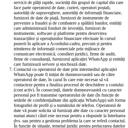
servicii de plăți rapide, societăți din grupul de capital din care
face parte operatorul de date, curieri, operatori poștali,
autorități de supraveghere, autorități de informații financiare,
furnizori de date de piață, furnizori de instrumente de
prevenire a fraudei și de combatere a spălării banilor, entități
care administrează fonduri de investiții, furnizori de
instrumente, software și platforme pentru deservirea
tranzacțiilor și operațiunilor financiare efectuate în cursul
punerii în aplicare a Acordului-cadru, precum și pentru
trimiterea de informații comerciale prin mijloace de
comunicare electronică, consilieri juridici, firme de audit,
firme de consultanță, furnizorul aplicației WhatsApp și entități
care furnizează servere și stochează date.
Contactul cu operatorul de date prin intermediul aplicației
WhatsApp poate fi inițiat de dumneavoastră sau de către
operatorul de date, în cazul în care este necesar să vă
contacteze pentru a finaliza procesul de deschidere a contului
(cont activ). În consecință, datele dumneavoastră cu caracter
personal pot fi transmise operatorului de date (în funcție de
setările de confidențialitate din aplicația WhatsApp) sub forma
fotografiei de profil și a numărului de telefon. Operatorul de
date vă poate solicita să furnizați alte date cu caracter personal
numai atunci când este necesar pentru a răspunde la întrebarea
dvs. sau pentru a gestiona problema la care se referă contactul.
În funcție de situație, temeiul juridic pentru prelucrarea datelor