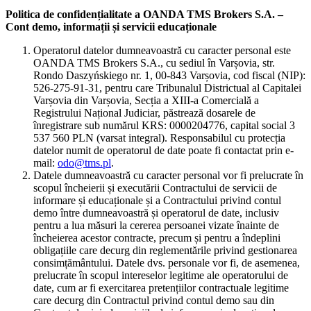
Politica de confidențialitate a OANDA TMS Brokers S.A. –
Cont demo, informații și servicii educaționale
Operatorul datelor dumneavoastră cu caracter personal este
OANDA TMS Brokers S.A., cu sediul în Varșovia, str.
Rondo Daszyńskiego nr. 1, 00-843 Varșovia, cod fiscal (NIP):
526-275-91-31, pentru care Tribunalul Districtual al Capitalei
Varșovia din Varșovia, Secția a XIII-a Comercială a
Registrului Național Judiciar, păstrează dosarele de
înregistrare sub numărul KRS: 0000204776, capital social 3
537 560 PLN (varsat integral). Responsabilul cu protecția
datelor numit de operatorul de date poate fi contactat prin e-
mail:
odo@tms.pl
.
Datele dumneavoastră cu caracter personal vor fi prelucrate în
scopul încheierii și executării Contractului de servicii de
informare și educaționale și a Contractului privind contul
demo între dumneavoastră și operatorul de date, inclusiv
pentru a lua măsuri la cererea persoanei vizate înainte de
încheierea acestor contracte, precum și pentru a îndeplini
obligațiile care decurg din reglementările privind gestionarea
consimțământului. Datele dvs. personale vor fi, de asemenea,
prelucrate în scopul intereselor legitime ale operatorului de
date, cum ar fi exercitarea pretențiilor contractuale legitime
care decurg din Contractul privind contul demo sau din