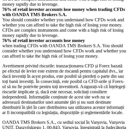
money rapidly due to leverage.
76% of retail investor accounts lose money when trading CFDs
with OANDA TMS Brokers S.A.
You should consider whether you understand how CFDs work and
whether you can afford to take the high risk of losing your money.
CFDs are complex instruments and come with a high risk of losing
money rapidly due to leverage.
76% of retail investor accounts lose money
when trading CFDs with OANDA TMS Brokers S.A. You should
consider whether you understand how CFDs work and whether you
can afford to take the high risk of losing your money.
Avertisment privind riscurile: tranzacționarea CFD și Forex bazată
pe efectul de levier este extrem de riscantă pentru capitalul dvs., iar
dacă investiți în acest produs, este posibil să pierdeți o parte din sau
toți banii investiți. În consecință, este posibil ca CFD-urile și Forex-
ul să nu fie potrivite pentru toți investitorii. Asigurați-vă că înțelegeți
riscurile implicate și, dacă este necesar, solicitați consiliere
independentă. Informațiile conținute de acest site web nu se
adresează destinatarilor unei anumite țări și nu sunt destinate
distribuirii în țări în care distribuirea sau utilizarea acestor informații
ar fi incompatibilă cu legislația, dispozițiile și reglementările locale.
OANDA TMS Brokers S.A., cu sediul social în Varșovia, Varșovia
UNIT, Daszyńskiego 1, 00-843, Varșovia, înregistrată la Judecătoria