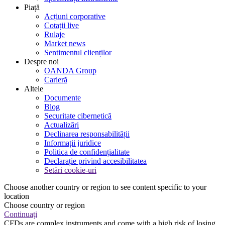
Piață
Acțiuni corporative
Cotații live
Rulaje
Market news
Sentimentul clienților
Despre noi
OANDA Group
Carieră
Altele
Documente
Blog
Securitate cibernetică
Actualizări
Declinarea responsabilității
Informații juridice
Politica de confidențialitate
Declarație privind accesibilitatea
Setări cookie-uri
Choose another country or region to see content specific to your
location
Choose country or region
Continuați
CFDs are complex instruments and come with a high risk of losing