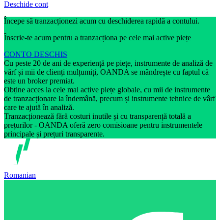
Deschide cont
Începe să tranzacționezi acum cu deschiderea rapidă a contului.
Înscrie-te acum pentru a tranzacționa pe cele mai active piețe
CONTO DESCHIS
Cu peste 20 de ani de experiență pe piețe, instrumente de analiză de
vârf și mii de clienți mulțumiți, OANDA se mândrește cu faptul că
este un broker premiat.
Obține acces la cele mai active piețe globale, cu mii de instrumente
de tranzacționare la îndemână, precum și instrumente tehnice de vârf
care te ajută în analiză.
Tranzacționează fără costuri inutile și cu transparență totală a
prețurilor - OANDA oferă zero comisioane pentru instrumentele
principale și prețuri transparente.
Romanian