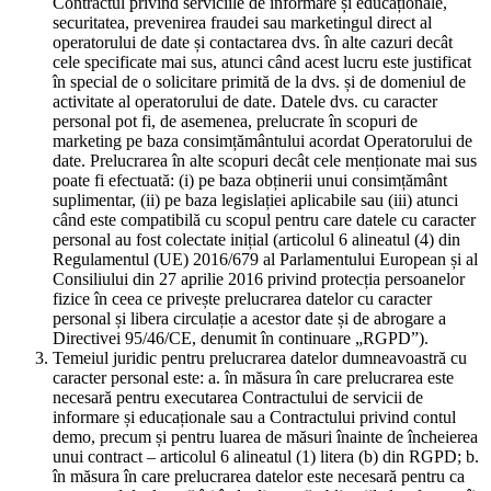
Contractul privind serviciile de informare și educaționale,
securitatea, prevenirea fraudei sau marketingul direct al
operatorului de date și contactarea dvs. în alte cazuri decât
cele specificate mai sus, atunci când acest lucru este justificat
în special de o solicitare primită de la dvs. și de domeniul de
activitate al operatorului de date. Datele dvs. cu caracter
personal pot fi, de asemenea, prelucrate în scopuri de
marketing pe baza consimțământului acordat Operatorului de
date. Prelucrarea în alte scopuri decât cele menționate mai sus
poate fi efectuată: (i) pe baza obținerii unui consimțământ
suplimentar, (ii) pe baza legislației aplicabile sau (iii) atunci
când este compatibilă cu scopul pentru care datele cu caracter
personal au fost colectate inițial (articolul 6 alineatul (4) din
Regulamentul (UE) 2016/679 al Parlamentului European și al
Consiliului din 27 aprilie 2016 privind protecția persoanelor
fizice în ceea ce privește prelucrarea datelor cu caracter
personal și libera circulație a acestor date și de abrogare a
Directivei 95/46/CE, denumit în continuare „RGPD”).
Temeiul juridic pentru prelucrarea datelor dumneavoastră cu
caracter personal este: a. în măsura în care prelucrarea este
necesară pentru executarea Contractului de servicii de
informare și educaționale sau a Contractului privind contul
demo, precum și pentru luarea de măsuri înainte de încheierea
unui contract – articolul 6 alineatul (1) litera (b) din RGPD; b.
în măsura în care prelucrarea datelor este necesară pentru ca