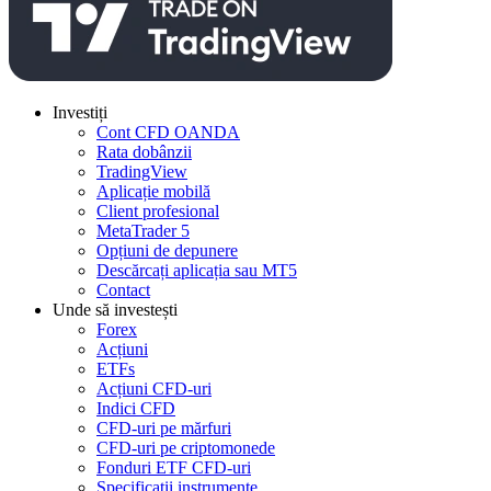
Investiți
Cont CFD OANDA
Rata dobânzii
TradingView
Aplicație mobilă
Client profesional
MetaTrader 5
Opțiuni de depunere
Descărcați aplicația sau MT5
Contact
Unde să investești
Forex
Acțiuni
ETFs
Acțiuni CFD-uri
Indici CFD
CFD-uri pe mărfuri
CFD-uri pe criptomonede
Fonduri ETF CFD-uri
Specificații instrumente