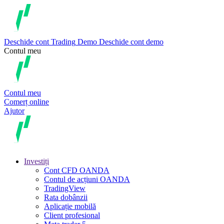
Deschide cont
Trading
Demo
Deschide cont demo
Contul meu
Contul meu
Comerț online
Ajutor
Investiți
Cont CFD OANDA
Contul de acțiuni OANDA
TradingView
Rata dobânzii
Aplicație mobilă
Client profesional