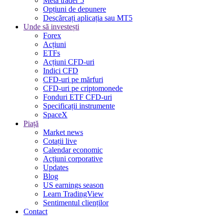
Meta trader 5
Opțiuni de depunere
Descărcați aplicația sau MT5
Unde să investești
Forex
Acțiuni
ETFs
Acțiuni CFD-uri
Indici CFD
CFD-uri pe mărfuri
CFD-uri pe criptomonede
Fonduri ETF CFD-uri
Specificații instrumente
SpaceX
Piață
Market news
Cotații live
Calendar economic
Acțiuni corporative
Updates
Blog
US earnings season
Learn TradingView
Sentimentul clienților
Contact