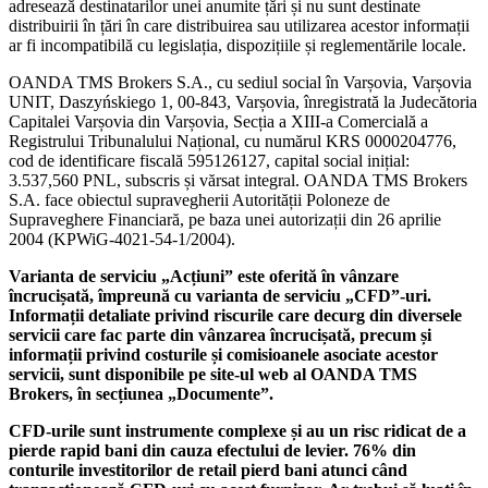
adresează destinatarilor unei anumite țări și nu sunt destinate
distribuirii în țări în care distribuirea sau utilizarea acestor informații
ar fi incompatibilă cu legislația, dispozițiile și reglementările locale.
OANDA TMS Brokers S.A., cu sediul social în Varșovia, Varșovia
UNIT, Daszyńskiego 1, 00-843, Varșovia, înregistrată la Judecătoria
Capitalei Varșovia din Varșovia, Secția a XIII-a Comercială a
Registrului Tribunalului Național, cu numărul KRS 0000204776,
cod de identificare fiscală 595126127, capital social inițial:
3.537,560 PNL, subscris și vărsat integral. OANDA TMS Brokers
S.A. face obiectul supravegherii Autorității Poloneze de
Supraveghere Financiară, pe baza unei autorizații din 26 aprilie
2004 (KPWiG-4021-54-1/2004).
Varianta de serviciu „Acțiuni” este oferită în vânzare
încrucișată, împreună cu varianta de serviciu „CFD”-uri.
Informații detaliate privind riscurile care decurg din diversele
servicii care fac parte din vânzarea încrucișată, precum și
informații privind costurile și comisioanele asociate acestor
servicii, sunt disponibile pe site-ul web al OANDA TMS
Brokers, în secțiunea „Documente”.
CFD-urile sunt instrumente complexe și au un risc ridicat de a
pierde rapid bani din cauza efectului de levier. 76% din
conturile investitorilor de retail pierd bani atunci când