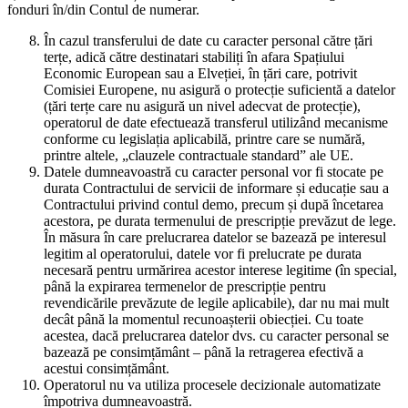
fonduri în/din Contul de numerar.
În cazul transferului de date cu caracter personal către țări
terțe, adică către destinatari stabiliți în afara Spațiului
Economic European sau a Elveției, în țări care, potrivit
Comisiei Europene, nu asigură o protecție suficientă a datelor
(țări terțe care nu asigură un nivel adecvat de protecție),
operatorul de date efectuează transferul utilizând mecanisme
conforme cu legislația aplicabilă, printre care se numără,
printre altele, „clauzele contractuale standard” ale UE.
Datele dumneavoastră cu caracter personal vor fi stocate pe
durata Contractului de servicii de informare și educație sau a
Contractului privind contul demo, precum și după încetarea
acestora, pe durata termenului de prescripție prevăzut de lege.
În măsura în care prelucrarea datelor se bazează pe interesul
legitim al operatorului, datele vor fi prelucrate pe durata
necesară pentru urmărirea acestor interese legitime (în special,
până la expirarea termenelor de prescripție pentru
revendicările prevăzute de legile aplicabile), dar nu mai mult
decât până la momentul recunoașterii obiecției. Cu toate
acestea, dacă prelucrarea datelor dvs. cu caracter personal se
bazează pe consimțământ – până la retragerea efectivă a
acestui consimțământ.
Operatorul nu va utiliza procesele decizionale automatizate
împotriva dumneavoastră.