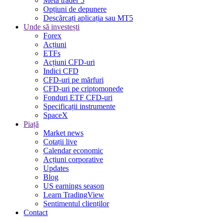
Meta trader 5
Opțiuni de depunere
Descărcați aplicația sau MT5
Unde să investești
Forex
Acțiuni
ETFs
Acțiuni CFD-uri
Indici CFD
CFD-uri pe mărfuri
CFD-uri pe criptomonede
Fonduri ETF CFD-uri
Specificații instrumente
SpaceX
Piață
Market news
Cotații live
Calendar economic
Acțiuni corporative
Updates
Blog
US earnings season
Learn TradingView
Sentimentul clienților
Contact