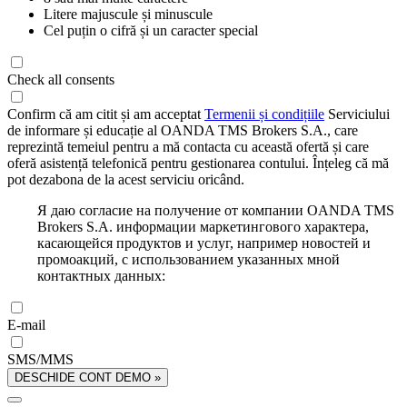
Litere majuscule și minuscule
Cel puțin o cifră și un caracter special
Check all consents
Confirm că am citit și am acceptat
Termenii și condițiile
Serviciului
de informare și educație al OANDA TMS Brokers S.A., care
reprezintă temeiul pentru a mă contacta cu această ofertă și care
oferă asistență telefonică pentru gestionarea contului. Înțeleg că mă
pot dezabona de la acest serviciu oricând.
Я даю согласие на получение от компании OANDA TMS
Brokers S.A. информации маркетингового характера,
касающейся продуктов и услуг, например новостей и
промоакций, с использованием указанных мной
контактных данных:
E-mail
SMS/MMS
DESCHIDE CONT DEMO »