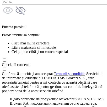
Puterea parolei:
Parola trebuie să conțină:
8 sau mai multe caractere
Litere majuscule și minuscule
Cel puțin o cifră și un caracter special
Check all consents
Confirm că am citit și am acceptat
Termenii și condițiile
Serviciului
de informare și educație al OANDA TMS Brokers S.A., care
reprezintă temeiul pentru a mă contacta cu această ofertă și care
oferă asistență telefonică pentru gestionarea contului. Înțeleg că mă
pot dezabona de la acest serviciu oricând.
Я даю согласие на получение от компании OANDA TMS
Brokers S.A. информации маркетингового характера,