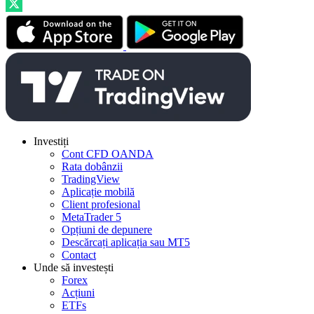
Investiți
Cont CFD OANDA
Rata dobânzii
TradingView
Aplicație mobilă
Client profesional
MetaTrader 5
Opțiuni de depunere
Descărcați aplicația sau MT5
Contact
Unde să investești
Forex
Acțiuni
ETFs