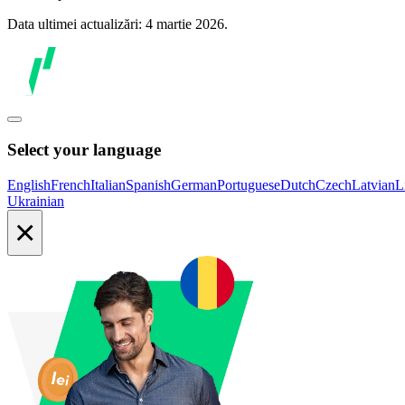
Data ultimei actualizări: 4 martie 2026.
Select your language
English
French
Italian
Spanish
German
Portuguese
Dutch
Czech
Latvian
L
Ukrainian
×