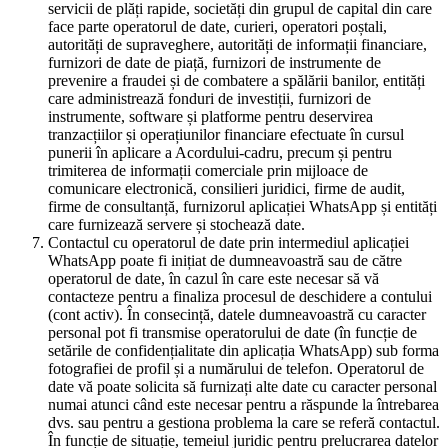
servicii de plăți rapide, societăți din grupul de capital din care
face parte operatorul de date, curieri, operatori poștali,
autorități de supraveghere, autorități de informații financiare,
furnizori de date de piață, furnizori de instrumente de
prevenire a fraudei și de combatere a spălării banilor, entități
care administrează fonduri de investiții, furnizori de
instrumente, software și platforme pentru deservirea
tranzacțiilor și operațiunilor financiare efectuate în cursul
punerii în aplicare a Acordului-cadru, precum și pentru
trimiterea de informații comerciale prin mijloace de
comunicare electronică, consilieri juridici, firme de audit,
firme de consultanță, furnizorul aplicației WhatsApp și entități
care furnizează servere și stochează date.
Contactul cu operatorul de date prin intermediul aplicației
WhatsApp poate fi inițiat de dumneavoastră sau de către
operatorul de date, în cazul în care este necesar să vă
contacteze pentru a finaliza procesul de deschidere a contului
(cont activ). În consecință, datele dumneavoastră cu caracter
personal pot fi transmise operatorului de date (în funcție de
setările de confidențialitate din aplicația WhatsApp) sub forma
fotografiei de profil și a numărului de telefon. Operatorul de
date vă poate solicita să furnizați alte date cu caracter personal
numai atunci când este necesar pentru a răspunde la întrebarea
dvs. sau pentru a gestiona problema la care se referă contactul.
În funcție de situație, temeiul juridic pentru prelucrarea datelor