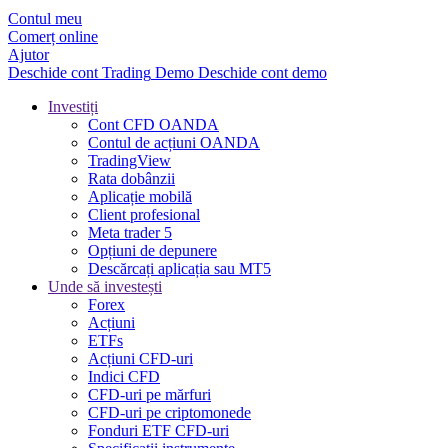
Contul meu
Comerț online
Ajutor
Deschide cont
Trading
Demo
Deschide cont demo
Investiți
Cont CFD OANDA
Contul de acțiuni OANDA
TradingView
Rata dobânzii
Aplicație mobilă
Client profesional
Meta trader 5
Opțiuni de depunere
Descărcați aplicația sau MT5
Unde să investești
Forex
Acțiuni
ETFs
Acțiuni CFD-uri
Indici CFD
CFD-uri pe mărfuri
CFD-uri pe criptomonede
Fonduri ETF CFD-uri