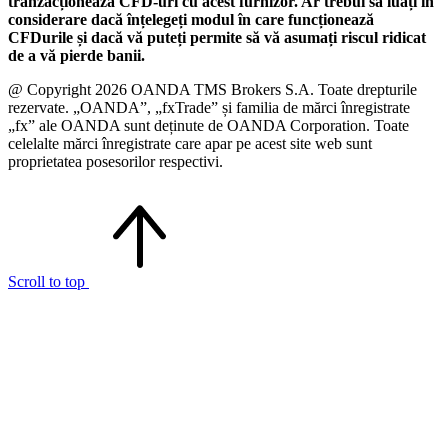
tranzacționează CFD-uri cu acest furnizor. Ar trebui să luați în
considerare dacă înțelegeți modul în care funcționează
CFDurile și dacă vă puteți permite să vă asumați riscul ridicat
de a vă pierde banii.
@ Copyright 2026 OANDA TMS Brokers S.A. Toate drepturile
rezervate. „OANDA”, „fxTrade” și familia de mărci înregistrate
„fx” ale OANDA sunt deținute de OANDA Corporation. Toate
celelalte mărci înregistrate care apar pe acest site web sunt
proprietatea posesorilor respectivi.
Scroll to top