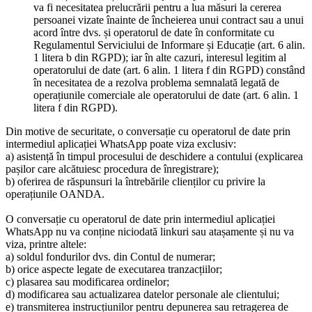
va fi necesitatea prelucrării pentru a lua măsuri la cererea
persoanei vizate înainte de încheierea unui contract sau a unui
acord între dvs. și operatorul de date în conformitate cu
Regulamentul Serviciului de Informare și Educație (art. 6 alin.
1 litera b din RGPD); iar în alte cazuri, interesul legitim al
operatorului de date (art. 6 alin. 1 litera f din RGPD) constând
în necesitatea de a rezolva problema semnalată legată de
operațiunile comerciale ale operatorului de date (art. 6 alin. 1
litera f din RGPD).
Din motive de securitate, o conversație cu operatorul de date prin
intermediul aplicației WhatsApp poate viza exclusiv:
a) asistență în timpul procesului de deschidere a contului (explicarea
pașilor care alcătuiesc procedura de înregistrare);
b) oferirea de răspunsuri la întrebările clienților cu privire la
operațiunile OANDA.
O conversație cu operatorul de date prin intermediul aplicației
WhatsApp nu va conține niciodată linkuri sau atașamente și nu va
viza, printre altele:
a) soldul fondurilor dvs. din Contul de numerar;
b) orice aspecte legate de executarea tranzacțiilor;
c) plasarea sau modificarea ordinelor;
d) modificarea sau actualizarea datelor personale ale clientului;
e) transmiterea instrucțiunilor pentru depunerea sau retragerea de