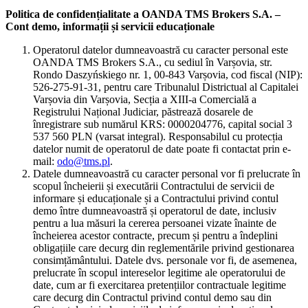
Politica de confidențialitate a OANDA TMS Brokers S.A. –
Cont demo, informații și servicii educaționale
Operatorul datelor dumneavoastră cu caracter personal este
OANDA TMS Brokers S.A., cu sediul în Varșovia, str.
Rondo Daszyńskiego nr. 1, 00-843 Varșovia, cod fiscal (NIP):
526-275-91-31, pentru care Tribunalul Districtual al Capitalei
Varșovia din Varșovia, Secția a XIII-a Comercială a
Registrului Național Judiciar, păstrează dosarele de
înregistrare sub numărul KRS: 0000204776, capital social 3
537 560 PLN (varsat integral). Responsabilul cu protecția
datelor numit de operatorul de date poate fi contactat prin e-
mail:
odo@tms.pl
.
Datele dumneavoastră cu caracter personal vor fi prelucrate în
scopul încheierii și executării Contractului de servicii de
informare și educaționale și a Contractului privind contul
demo între dumneavoastră și operatorul de date, inclusiv
pentru a lua măsuri la cererea persoanei vizate înainte de
încheierea acestor contracte, precum și pentru a îndeplini
obligațiile care decurg din reglementările privind gestionarea
consimțământului. Datele dvs. personale vor fi, de asemenea,
prelucrate în scopul intereselor legitime ale operatorului de
date, cum ar fi exercitarea pretențiilor contractuale legitime
care decurg din Contractul privind contul demo sau din