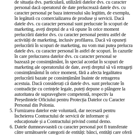
de situația dvs. particulară, utilizării datelor dvs. cu caracter
personal dacă operatorul de date prelucrează datele dvs. cu
caracter personal pe baza interesului său legitim, de exemplu,
în legătură cu comercializarea de produse și servicii. Dacă
datele dvs. cu caracter personal sunt prelucrate în scopuri de
marketing, aveți dreptul de a vă opune în orice moment
prelucrării datelor dvs. cu caracter personal pentru astfel de
activități de marketing, inclusiv profilarea. Dacă vă opuneți
prelucrării în scopuri de marketing, nu vom mai putea prelucra
datele dvs. cu caracter personal în astfel de scopuri. În cazurile
în care prelucrarea datelor dvs. cu caracter personal se
bazează pe consimțământ, în special acordat în scopuri de
marketing ale operatorului de date, aveți dreptul să vă retrageți
consimțământul în orice moment, fără a afecta legalitatea
prelucrării bazate pe consimțământ înainte de retragerea
acestuia. Dacă considerați că datele dvs. sunt prelucrate în
contradicție cu cerințele legale, puteți depune o plângere la
autoritatea de supraveghere competentă, respectiv la
Președintele Oficiului pentru Protecția Datelor cu Caracter
Personal din Polonia.
Furnizarea datelor este voluntară, dar necesară pentru
încheierea Contractului de servicii de informare și
educaționale și a Contractului privind contul demo.
Datele dumneavoastră cu caracter personal pot fi transferate
către următoarele categorii de entități: bănci, entități care oferă