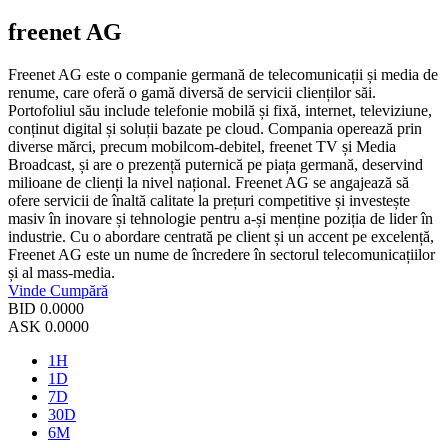
freenet AG
Freenet AG este o companie germană de telecomunicații și media de
renume, care oferă o gamă diversă de servicii clienților săi.
Portofoliul său include telefonie mobilă și fixă, internet, televiziune,
conținut digital și soluții bazate pe cloud. Compania operează prin
diverse mărci, precum mobilcom-debitel, freenet TV și Media
Broadcast, și are o prezență puternică pe piața germană, deservind
milioane de clienți la nivel național. Freenet AG se angajează să
ofere servicii de înaltă calitate la prețuri competitive și investește
masiv în inovare și tehnologie pentru a-și menține poziția de lider în
industrie. Cu o abordare centrată pe client și un accent pe excelență,
Freenet AG este un nume de încredere în sectorul telecomunicațiilor
și al mass-media.
Vinde
Cumpără
BID
0.0000
ASK
0.0000
1H
1D
7D
30D
6M