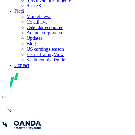
Specificații instrumente
SpaceX
Piață
Market news
Cotații live
Calendar economic
Acțiuni corporative
Updates
Blog
US earnings season
Learn TradingView
Sentimentul clienților
Contact