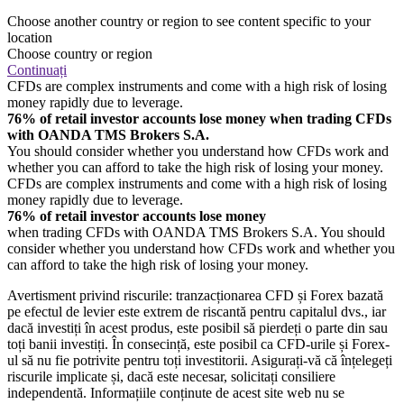
Choose another country or region to see content specific to your
location
Choose country or region
Continuați
CFDs are complex instruments and come with a high risk of losing
money rapidly due to leverage.
76% of retail investor accounts lose money when trading CFDs
with OANDA TMS Brokers S.A.
You should consider whether you understand how CFDs work and
whether you can afford to take the high risk of losing your money.
CFDs are complex instruments and come with a high risk of losing
money rapidly due to leverage.
76% of retail investor accounts lose money
when trading CFDs with OANDA TMS Brokers S.A. You should
consider whether you understand how CFDs work and whether you
can afford to take the high risk of losing your money.
Avertisment privind riscurile: tranzacționarea CFD și Forex bazată
pe efectul de levier este extrem de riscantă pentru capitalul dvs., iar
dacă investiți în acest produs, este posibil să pierdeți o parte din sau
toți banii investiți. În consecință, este posibil ca CFD-urile și Forex-
ul să nu fie potrivite pentru toți investitorii. Asigurați-vă că înțelegeți
riscurile implicate și, dacă este necesar, solicitați consiliere
independentă. Informațiile conținute de acest site web nu se