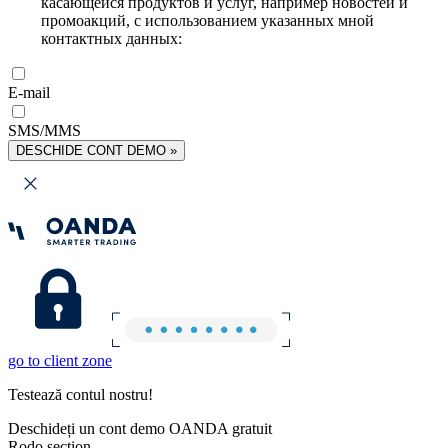
касающейся продуктов и услуг, например новостей и
промоакций, с использованием указанных мной
контактных данных:
E-mail
SMS/MMS
DESCHIDE CONT DEMO »
go to client zone
Testează contul nostru!
Deschideți un cont demo OANDA gratuit
Rodo section