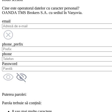
Cine este operatorul datelor cu caracter personal?
OANDA TMS Brokers S.A. cu sediul în Varșovia.
email
phone_prefix
phone
Password
Puterea parolei:
Parola trebuie să conțină:
8 sau mai multe caractere