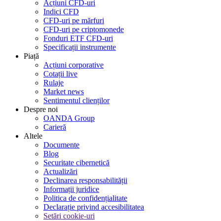
Acțiuni CFD-uri
Indici CFD
CFD-uri pe mărfuri
CFD-uri pe criptomonede
Fonduri ETF CFD-uri
Specificații instrumente
Piață
Acțiuni corporative
Cotații live
Rulaje
Market news
Sentimentul clienților
Despre noi
OANDA Group
Carieră
Altele
Documente
Blog
Securitate cibernetică
Actualizări
Declinarea responsabilității
Informații juridice
Politica de confidențialitate
Declarație privind accesibilitatea
Setări cookie-uri