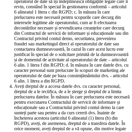
operatorul de date să își îndeplinească obligațiile legale care îi
revin, constând în special în gestionarea conformă – articolul
6 alineatul 1 litera c din RGPD; c. în măsura în care
prelucrarea este necesară pentru scopurile care decurg din
interesele legitime ale operatorului, cum ar fi efectuarea
decontărilor necesare și revendicarea creanțelor care decurg
din Contractul de servicii de informare și educaționale sau din
Contractul privind contul demo, securitatea, prevenirea
fraudei sau marketingul direct al operatorului de date sau
contactarea dumneavoastră, în cazul în care acest lucru este
justificat în special de o solicitare primită de la dumneavoastră
și de domeniul de activitate al operatorului de date – articolul
6 alin. 1 litera f din RGPD; d. în măsura în care datele dvs. cu
caracter personal sunt prelucrate în scopuri de marketing ale
operatorului de date pe baza consimțământului dvs. - articolul
6 alin. 1 litera a din RGPD.
Aveți dreptul de a accesa datele dvs. cu caracter personal,
dreptul de a le rectifica, de a le șterge și dreptul de a limita
prelucrarea datelor. În măsura în care prelucrarea este necesară
pentru executarea Contractului de servicii de informare și
educaționale sau a Contractului privind contul demo la care
sunteți parte sau pentru a da curs cererii dvs. înainte de
încheierea acestora (articolul 6 alineatul (1) litera (b) din
RGPD), aveți, de asemenea, dreptul de a transfera datele. În
orice moment, aveți dreptul de a vă opune, din motive legate