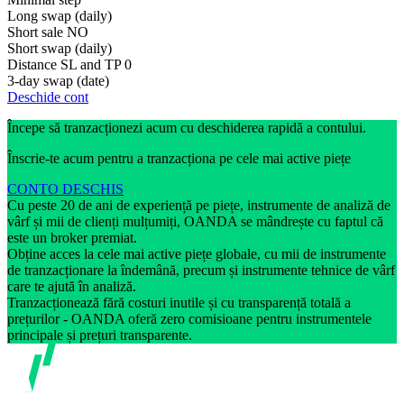
Long swap (daily)
Short sale
NO
Short swap (daily)
Distance SL and TP
0
3-day swap (date)
Deschide cont
Începe să tranzacționezi acum cu deschiderea rapidă a contului.
Înscrie-te acum pentru a tranzacționa pe cele mai active piețe
CONTO DESCHIS
Cu peste 20 de ani de experiență pe piețe, instrumente de analiză de
vârf și mii de clienți mulțumiți, OANDA se mândrește cu faptul că
este un broker premiat.
Obține acces la cele mai active piețe globale, cu mii de instrumente
de tranzacționare la îndemână, precum și instrumente tehnice de vârf
care te ajută în analiză.
Tranzacționează fără costuri inutile și cu transparență totală a
prețurilor - OANDA oferă zero comisioane pentru instrumentele
principale și prețuri transparente.