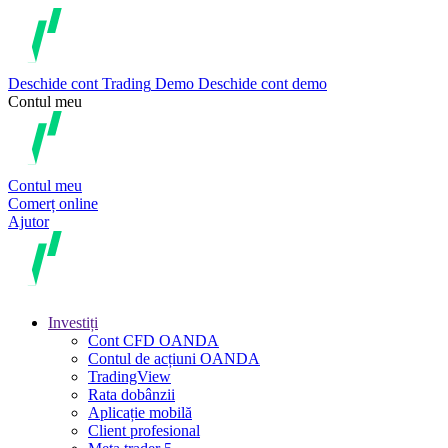
Deschide cont
Trading
Demo
Deschide cont demo
Contul meu
Contul meu
Comerț online
Ajutor
Investiți
Cont CFD OANDA
Contul de acțiuni OANDA
TradingView
Rata dobânzii
Aplicație mobilă
Client profesional