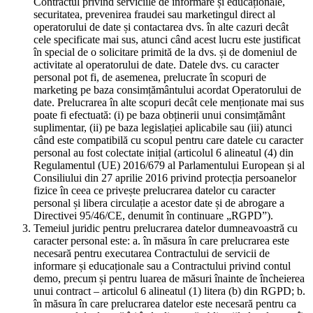
Contractul privind serviciile de informare și educaționale,
securitatea, prevenirea fraudei sau marketingul direct al
operatorului de date și contactarea dvs. în alte cazuri decât
cele specificate mai sus, atunci când acest lucru este justificat
în special de o solicitare primită de la dvs. și de domeniul de
activitate al operatorului de date. Datele dvs. cu caracter
personal pot fi, de asemenea, prelucrate în scopuri de
marketing pe baza consimțământului acordat Operatorului de
date. Prelucrarea în alte scopuri decât cele menționate mai sus
poate fi efectuată: (i) pe baza obținerii unui consimțământ
suplimentar, (ii) pe baza legislației aplicabile sau (iii) atunci
când este compatibilă cu scopul pentru care datele cu caracter
personal au fost colectate inițial (articolul 6 alineatul (4) din
Regulamentul (UE) 2016/679 al Parlamentului European și al
Consiliului din 27 aprilie 2016 privind protecția persoanelor
fizice în ceea ce privește prelucrarea datelor cu caracter
personal și libera circulație a acestor date și de abrogare a
Directivei 95/46/CE, denumit în continuare „RGPD”).
Temeiul juridic pentru prelucrarea datelor dumneavoastră cu
caracter personal este: a. în măsura în care prelucrarea este
necesară pentru executarea Contractului de servicii de
informare și educaționale sau a Contractului privind contul
demo, precum și pentru luarea de măsuri înainte de încheierea
unui contract – articolul 6 alineatul (1) litera (b) din RGPD; b.
în măsura în care prelucrarea datelor este necesară pentru ca