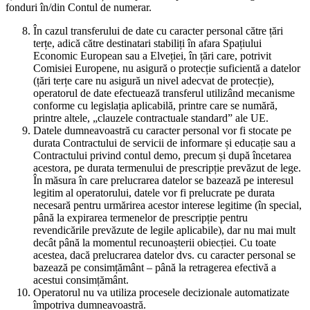
fonduri în/din Contul de numerar.
În cazul transferului de date cu caracter personal către țări
terțe, adică către destinatari stabiliți în afara Spațiului
Economic European sau a Elveției, în țări care, potrivit
Comisiei Europene, nu asigură o protecție suficientă a datelor
(țări terțe care nu asigură un nivel adecvat de protecție),
operatorul de date efectuează transferul utilizând mecanisme
conforme cu legislația aplicabilă, printre care se numără,
printre altele, „clauzele contractuale standard” ale UE.
Datele dumneavoastră cu caracter personal vor fi stocate pe
durata Contractului de servicii de informare și educație sau a
Contractului privind contul demo, precum și după încetarea
acestora, pe durata termenului de prescripție prevăzut de lege.
În măsura în care prelucrarea datelor se bazează pe interesul
legitim al operatorului, datele vor fi prelucrate pe durata
necesară pentru urmărirea acestor interese legitime (în special,
până la expirarea termenelor de prescripție pentru
revendicările prevăzute de legile aplicabile), dar nu mai mult
decât până la momentul recunoașterii obiecției. Cu toate
acestea, dacă prelucrarea datelor dvs. cu caracter personal se
bazează pe consimțământ – până la retragerea efectivă a
acestui consimțământ.
Operatorul nu va utiliza procesele decizionale automatizate
împotriva dumneavoastră.