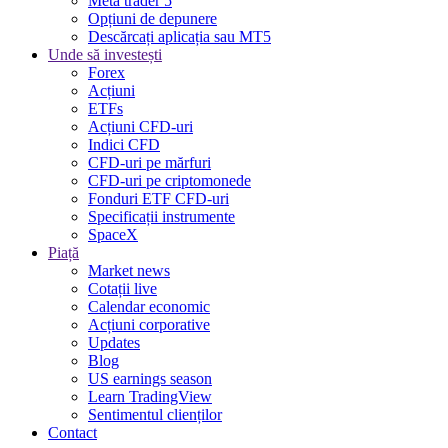
Meta trader 5
Opțiuni de depunere
Descărcați aplicația sau MT5
Unde să investești
Forex
Acțiuni
ETFs
Acțiuni CFD-uri
Indici CFD
CFD-uri pe mărfuri
CFD-uri pe criptomonede
Fonduri ETF CFD-uri
Specificații instrumente
SpaceX
Piață
Market news
Cotații live
Calendar economic
Acțiuni corporative
Updates
Blog
US earnings season
Learn TradingView
Sentimentul clienților
Contact