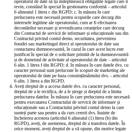
operatorul de date să își îndeplinească obligațiile legale care îi
revin, constând în special în gestionarea conformă – articolul
6 alineatul 1 litera c din RGPD; c. în măsura în care
prelucrarea este necesară pentru scopurile care decurg din
interesele legitime ale operatorului, cum ar fi efectuarea
decontărilor necesare și revendicarea creanțelor care decurg
din Contractul de servicii de informare și educaționale sau din
Contractul privind contul demo, securitatea, prevenirea
fraudei sau marketingul direct al operatorului de date sau
contactarea dumneavoastră, în cazul în care acest lucru este
justificat în special de o solicitare primită de la dumneavoastră
și de domeniul de activitate al operatorului de date – articolul
6 alin. 1 litera f din RGPD; d. în măsura în care datele dvs. cu
caracter personal sunt prelucrate în scopuri de marketing ale
operatorului de date pe baza consimțământului dvs. - articolul
6 alin. 1 litera a din RGPD.
Aveți dreptul de a accesa datele dvs. cu caracter personal,
dreptul de a le rectifica, de a le șterge și dreptul de a limita
prelucrarea datelor. În măsura în care prelucrarea este necesară
pentru executarea Contractului de servicii de informare și
educaționale sau a Contractului privind contul demo la care
sunteți parte sau pentru a da curs cererii dvs. înainte de
încheierea acestora (articolul 6 alineatul (1) litera (b) din
RGPD), aveți, de asemenea, dreptul de a transfera datele. În
orice moment, aveți dreptul de a vă opune, din motive legate