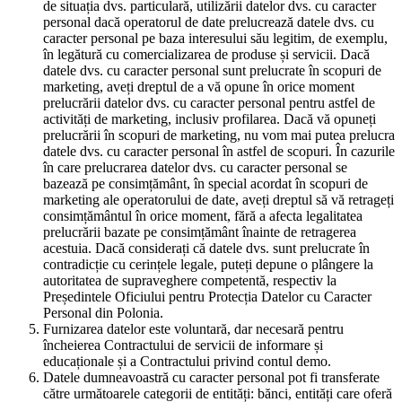
de situația dvs. particulară, utilizării datelor dvs. cu caracter
personal dacă operatorul de date prelucrează datele dvs. cu
caracter personal pe baza interesului său legitim, de exemplu,
în legătură cu comercializarea de produse și servicii. Dacă
datele dvs. cu caracter personal sunt prelucrate în scopuri de
marketing, aveți dreptul de a vă opune în orice moment
prelucrării datelor dvs. cu caracter personal pentru astfel de
activități de marketing, inclusiv profilarea. Dacă vă opuneți
prelucrării în scopuri de marketing, nu vom mai putea prelucra
datele dvs. cu caracter personal în astfel de scopuri. În cazurile
în care prelucrarea datelor dvs. cu caracter personal se
bazează pe consimțământ, în special acordat în scopuri de
marketing ale operatorului de date, aveți dreptul să vă retrageți
consimțământul în orice moment, fără a afecta legalitatea
prelucrării bazate pe consimțământ înainte de retragerea
acestuia. Dacă considerați că datele dvs. sunt prelucrate în
contradicție cu cerințele legale, puteți depune o plângere la
autoritatea de supraveghere competentă, respectiv la
Președintele Oficiului pentru Protecția Datelor cu Caracter
Personal din Polonia.
Furnizarea datelor este voluntară, dar necesară pentru
încheierea Contractului de servicii de informare și
educaționale și a Contractului privind contul demo.
Datele dumneavoastră cu caracter personal pot fi transferate
către următoarele categorii de entități: bănci, entități care oferă