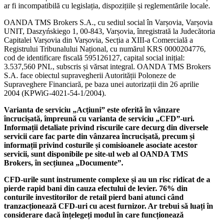
ar fi incompatibilă cu legislația, dispozițiile și reglementările locale.
OANDA TMS Brokers S.A., cu sediul social în Varșovia, Varșovia
UNIT, Daszyńskiego 1, 00-843, Varșovia, înregistrată la Judecătoria
Capitalei Varșovia din Varșovia, Secția a XIII-a Comercială a
Registrului Tribunalului Național, cu numărul KRS 0000204776,
cod de identificare fiscală 595126127, capital social inițial:
3.537,560 PNL, subscris și vărsat integral. OANDA TMS Brokers
S.A. face obiectul supravegherii Autorității Poloneze de
Supraveghere Financiară, pe baza unei autorizații din 26 aprilie
2004 (KPWiG-4021-54-1/2004).
Varianta de serviciu „Acțiuni” este oferită în vânzare
încrucișată, împreună cu varianta de serviciu „CFD”-uri.
Informații detaliate privind riscurile care decurg din diversele
servicii care fac parte din vânzarea încrucișată, precum și
informații privind costurile și comisioanele asociate acestor
servicii, sunt disponibile pe site-ul web al OANDA TMS
Brokers, în secțiunea „Documente”.
CFD-urile sunt instrumente complexe și au un risc ridicat de a
pierde rapid bani din cauza efectului de levier. 76% din
conturile investitorilor de retail pierd bani atunci când
tranzacționează CFD-uri cu acest furnizor. Ar trebui să luați în
considerare dacă înțelegeți modul în care funcționează