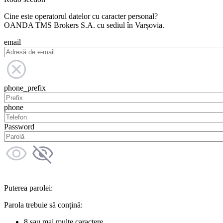
Cine este operatorul datelor cu caracter personal?
OANDA TMS Brokers S.A. cu sediul în Varșovia.
email
phone_prefix
phone
Password
Puterea parolei:
Parola trebuie să conțină:
8 sau mai multe caractere