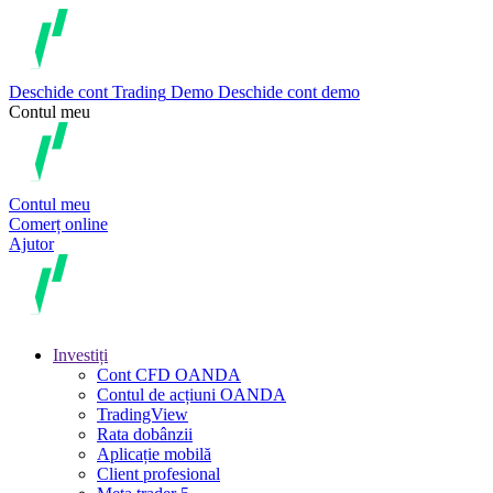
Deschide cont
Trading
Demo
Deschide cont demo
Contul meu
Contul meu
Comerț online
Ajutor
Investiți
Cont CFD OANDA
Contul de acțiuni OANDA
TradingView
Rata dobânzii
Aplicație mobilă
Client profesional