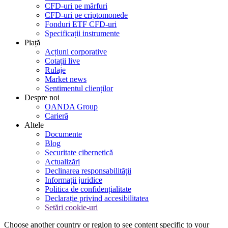
CFD-uri pe mărfuri
CFD-uri pe criptomonede
Fonduri ETF CFD-uri
Specificații instrumente
Piață
Acțiuni corporative
Cotații live
Rulaje
Market news
Sentimentul clienților
Despre noi
OANDA Group
Carieră
Altele
Documente
Blog
Securitate cibernetică
Actualizări
Declinarea responsabilității
Informații juridice
Politica de confidențialitate
Declarație privind accesibilitatea
Setări cookie-uri
Choose another country or region to see content specific to your