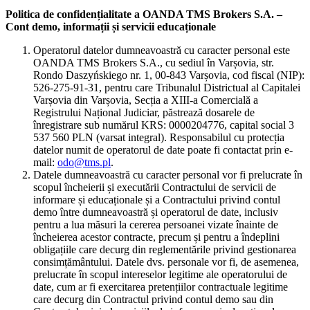
Politica de confidențialitate a OANDA TMS Brokers S.A. –
Cont demo, informații și servicii educaționale
Operatorul datelor dumneavoastră cu caracter personal este
OANDA TMS Brokers S.A., cu sediul în Varșovia, str.
Rondo Daszyńskiego nr. 1, 00-843 Varșovia, cod fiscal (NIP):
526-275-91-31, pentru care Tribunalul Districtual al Capitalei
Varșovia din Varșovia, Secția a XIII-a Comercială a
Registrului Național Judiciar, păstrează dosarele de
înregistrare sub numărul KRS: 0000204776, capital social 3
537 560 PLN (varsat integral). Responsabilul cu protecția
datelor numit de operatorul de date poate fi contactat prin e-
mail:
odo@tms.pl
.
Datele dumneavoastră cu caracter personal vor fi prelucrate în
scopul încheierii și executării Contractului de servicii de
informare și educaționale și a Contractului privind contul
demo între dumneavoastră și operatorul de date, inclusiv
pentru a lua măsuri la cererea persoanei vizate înainte de
încheierea acestor contracte, precum și pentru a îndeplini
obligațiile care decurg din reglementările privind gestionarea
consimțământului. Datele dvs. personale vor fi, de asemenea,
prelucrate în scopul intereselor legitime ale operatorului de
date, cum ar fi exercitarea pretențiilor contractuale legitime
care decurg din Contractul privind contul demo sau din