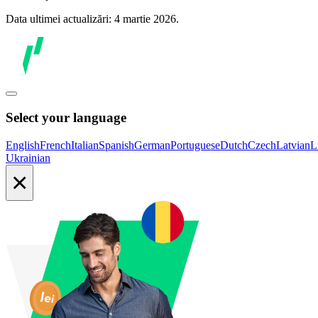
Data ultimei actualizări: 4 martie 2026.
Select your language
English
French
Italian
Spanish
German
Portuguese
Dutch
Czech
Latvian
L
Ukrainian
×