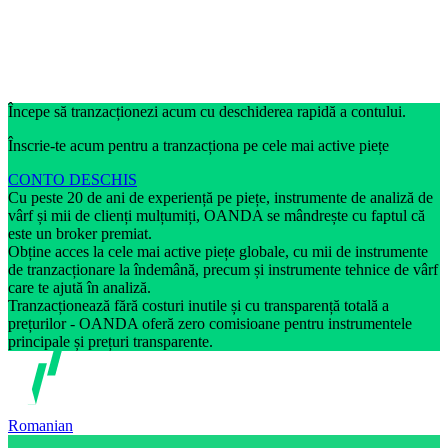
Începe să tranzacționezi acum cu deschiderea rapidă a contului.
Înscrie-te acum pentru a tranzacționa pe cele mai active piețe
CONTO DESCHIS
Cu peste 20 de ani de experiență pe piețe, instrumente de analiză de
vârf și mii de clienți mulțumiți, OANDA se mândrește cu faptul că
este un broker premiat.
Obține acces la cele mai active piețe globale, cu mii de instrumente
de tranzacționare la îndemână, precum și instrumente tehnice de vârf
care te ajută în analiză.
Tranzacționează fără costuri inutile și cu transparență totală a
prețurilor - OANDA oferă zero comisioane pentru instrumentele
principale și prețuri transparente.
Romanian