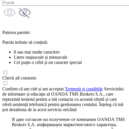
Puterea parolei:
Parola trebuie să conțină:
8 sau mai multe caractere
Litere majuscule și minuscule
Cel puțin o cifră și un caracter special
Check all consents
Confirm că am citit și am acceptat
Termenii și condițiile
Serviciului
de informare și educație al OANDA TMS Brokers S.A., care
reprezintă temeiul pentru a mă contacta cu această ofertă și care
oferă asistență telefonică pentru gestionarea contului. Înțeleg că mă
pot dezabona de la acest serviciu oricând.
Я даю согласие на получение от компании OANDA TMS
Brokers S.A. информации маркетингового характера,