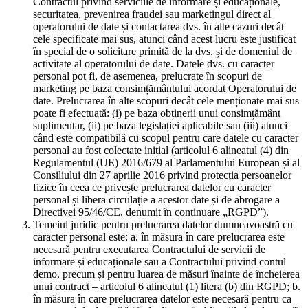
Contractul privind serviciile de informare și educaționale,
securitatea, prevenirea fraudei sau marketingul direct al
operatorului de date și contactarea dvs. în alte cazuri decât
cele specificate mai sus, atunci când acest lucru este justificat
în special de o solicitare primită de la dvs. și de domeniul de
activitate al operatorului de date. Datele dvs. cu caracter
personal pot fi, de asemenea, prelucrate în scopuri de
marketing pe baza consimțământului acordat Operatorului de
date. Prelucrarea în alte scopuri decât cele menționate mai sus
poate fi efectuată: (i) pe baza obținerii unui consimțământ
suplimentar, (ii) pe baza legislației aplicabile sau (iii) atunci
când este compatibilă cu scopul pentru care datele cu caracter
personal au fost colectate inițial (articolul 6 alineatul (4) din
Regulamentul (UE) 2016/679 al Parlamentului European și al
Consiliului din 27 aprilie 2016 privind protecția persoanelor
fizice în ceea ce privește prelucrarea datelor cu caracter
personal și libera circulație a acestor date și de abrogare a
Directivei 95/46/CE, denumit în continuare „RGPD”).
Temeiul juridic pentru prelucrarea datelor dumneavoastră cu
caracter personal este: a. în măsura în care prelucrarea este
necesară pentru executarea Contractului de servicii de
informare și educaționale sau a Contractului privind contul
demo, precum și pentru luarea de măsuri înainte de încheierea
unui contract – articolul 6 alineatul (1) litera (b) din RGPD; b.
în măsura în care prelucrarea datelor este necesară pentru ca