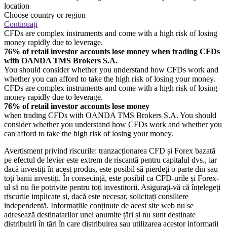
location
Choose country or region
Continuați
CFDs are complex instruments and come with a high risk of losing
money rapidly due to leverage.
76% of retail investor accounts lose money when trading CFDs
with OANDA TMS Brokers S.A.
You should consider whether you understand how CFDs work and
whether you can afford to take the high risk of losing your money.
CFDs are complex instruments and come with a high risk of losing
money rapidly due to leverage.
76% of retail investor accounts lose money
when trading CFDs with OANDA TMS Brokers S.A. You should
consider whether you understand how CFDs work and whether you
can afford to take the high risk of losing your money.
Avertisment privind riscurile: tranzacționarea CFD și Forex bazată
pe efectul de levier este extrem de riscantă pentru capitalul dvs., iar
dacă investiți în acest produs, este posibil să pierdeți o parte din sau
toți banii investiți. În consecință, este posibil ca CFD-urile și Forex-
ul să nu fie potrivite pentru toți investitorii. Asigurați-vă că înțelegeți
riscurile implicate și, dacă este necesar, solicitați consiliere
independentă. Informațiile conținute de acest site web nu se
adresează destinatarilor unei anumite țări și nu sunt destinate
distribuirii în țări în care distribuirea sau utilizarea acestor informații