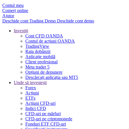
Contul meu
Comerț online
Ajutor
Deschide cont
Trading
Demo
Deschide cont demo
Investiți
Cont CFD OANDA
Contul de acțiuni OANDA
TradingView
Rata dobânzii
Aplicație mobilă
Client profesional
Meta trader 5
Opțiuni de depunere
Descărcați aplicația sau MT5
Unde să investești
Forex
Acțiuni
ETFs
Acțiuni CFD-uri
Indici CFD
CFD-uri pe mărfuri
CFD-uri pe criptomonede
Fonduri ETF CFD-uri