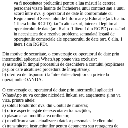
va fi necesitatea prelucrării pentru a lua măsuri la cererea
persoanei vizate înainte de încheierea unui contract sau a unui
acord între dvs. și operatorul de date în conformitate cu
Regulamentul Serviciului de Informare și Educație (art. 6 alin.
1 litera b din RGPD); iar în alte cazuri, interesul legitim al
operatorului de date (art. 6 alin. 1 litera f din RGPD) constând
în necesitatea de a rezolva problema semnalată legată de
operațiunile comerciale ale operatorului de date (art. 6 alin. 1
litera f din RGPD).
Din motive de securitate, o conversație cu operatorul de date prin
intermediul aplicației WhatsApp poate viza exclusiv:
a) asistență în timpul procesului de deschidere a contului (explicarea
pașilor care alcătuiesc procedura de înregistrare);
b) oferirea de răspunsuri la întrebările clienților cu privire la
operațiunile OANDA.
O conversație cu operatorul de date prin intermediul aplicației
WhatsApp nu va conține niciodată linkuri sau atașamente și nu va
viza, printre altele:
a) soldul fondurilor dvs. din Contul de numerar;
b) orice aspecte legate de executarea tranzacțiilor;
c) plasarea sau modificarea ordinelor;
d) modificarea sau actualizarea datelor personale ale clientului;
e) transmiterea instrucțiunilor pentru depunerea sau retragerea de