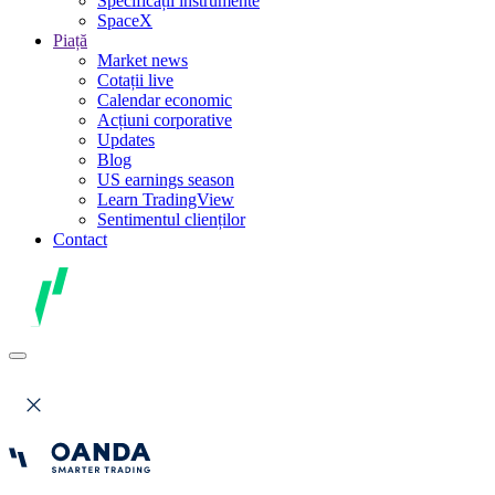
Specificații instrumente
SpaceX
Piață
Market news
Cotații live
Calendar economic
Acțiuni corporative
Updates
Blog
US earnings season
Learn TradingView
Sentimentul clienților
Contact