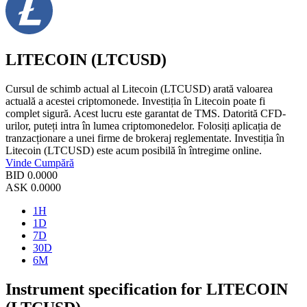
LITECOIN (LTCUSD)
Cursul de schimb actual al Litecoin (LTCUSD) arată valoarea
actuală a acestei criptomonede. Investiția în Litecoin poate fi
complet sigură. Acest lucru este garantat de TMS. Datorită CFD-
urilor, puteți intra în lumea criptomonedelor. Folosiți aplicația de
tranzacționare a unei firme de brokeraj reglementate. Investiția în
Litecoin (LTCUSD) este acum posibilă în întregime online.
Vinde
Cumpără
BID
0.0000
ASK
0.0000
1H
1D
7D
30D
6M
Instrument specification for LITECOIN