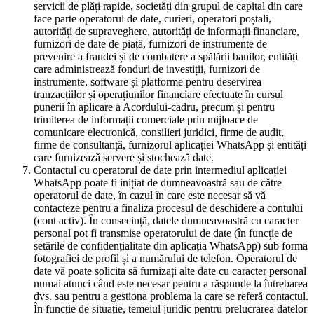
servicii de plăți rapide, societăți din grupul de capital din care
face parte operatorul de date, curieri, operatori poștali,
autorități de supraveghere, autorități de informații financiare,
furnizori de date de piață, furnizori de instrumente de
prevenire a fraudei și de combatere a spălării banilor, entități
care administrează fonduri de investiții, furnizori de
instrumente, software și platforme pentru deservirea
tranzacțiilor și operațiunilor financiare efectuate în cursul
punerii în aplicare a Acordului-cadru, precum și pentru
trimiterea de informații comerciale prin mijloace de
comunicare electronică, consilieri juridici, firme de audit,
firme de consultanță, furnizorul aplicației WhatsApp și entități
care furnizează servere și stochează date.
Contactul cu operatorul de date prin intermediul aplicației
WhatsApp poate fi inițiat de dumneavoastră sau de către
operatorul de date, în cazul în care este necesar să vă
contacteze pentru a finaliza procesul de deschidere a contului
(cont activ). În consecință, datele dumneavoastră cu caracter
personal pot fi transmise operatorului de date (în funcție de
setările de confidențialitate din aplicația WhatsApp) sub forma
fotografiei de profil și a numărului de telefon. Operatorul de
date vă poate solicita să furnizați alte date cu caracter personal
numai atunci când este necesar pentru a răspunde la întrebarea
dvs. sau pentru a gestiona problema la care se referă contactul.
În funcție de situație, temeiul juridic pentru prelucrarea datelor