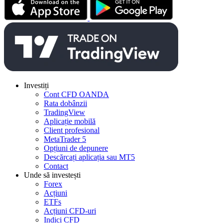
Investiți
Cont CFD OANDA
Rata dobânzii
TradingView
Aplicație mobilă
Client profesional
MetaTrader 5
Opțiuni de depunere
Descărcați aplicația sau MT5
Contact
Unde să investești
Forex
Acțiuni
ETFs
Acțiuni CFD-uri
Indici CFD