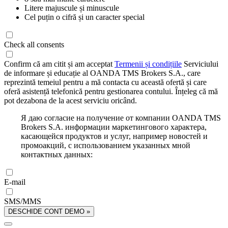
Litere majuscule și minuscule
Cel puțin o cifră și un caracter special
Check all consents
Confirm că am citit și am acceptat
Termenii și condițiile
Serviciului
de informare și educație al OANDA TMS Brokers S.A., care
reprezintă temeiul pentru a mă contacta cu această ofertă și care
oferă asistență telefonică pentru gestionarea contului. Înțeleg că mă
pot dezabona de la acest serviciu oricând.
Я даю согласие на получение от компании OANDA TMS
Brokers S.A. информации маркетингового характера,
касающейся продуктов и услуг, например новостей и
промоакций, с использованием указанных мной
контактных данных:
E-mail
SMS/MMS
DESCHIDE CONT DEMO »