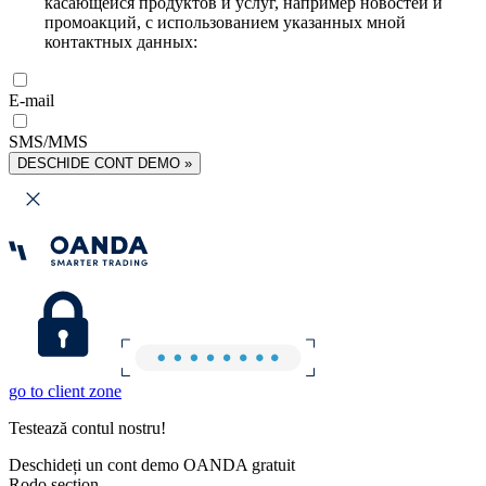
касающейся продуктов и услуг, например новостей и
промоакций, с использованием указанных мной
контактных данных:
E-mail
SMS/MMS
DESCHIDE CONT DEMO »
go to client zone
Testează contul nostru!
Deschideți un cont demo OANDA gratuit
Rodo section