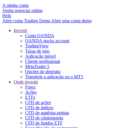
A minha conta
Venha negociar online
Help
Abrir conta
Trading
Demo
Abrir uma conta demo
Investir
Conta OANDA
OANDA stocks account
TradingView
Taxas de juro
Aplicação móvel
Cliente profissional
MetaTrader 5
Opções de depósito
Transferir a aplicação ou o MT5
Onde investir
Forex
Ações
ETFs
CFD de ações
CFD de índices
CFD de matérias-primas
CFD de criptomoeda
CFD de fundos ETF