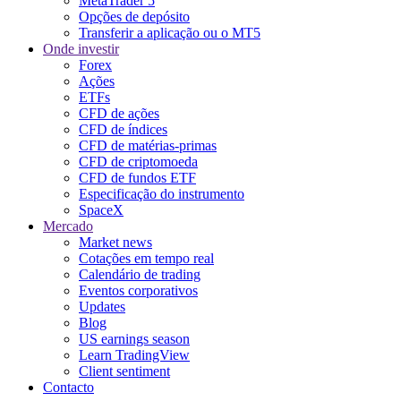
MetaTrader 5
Opções de depósito
Transferir a aplicação ou o MT5
Onde investir
Forex
Ações
ETFs
CFD de ações
CFD de índices
CFD de matérias-primas
CFD de criptomoeda
CFD de fundos ETF
Especificação do instrumento
SpaceX
Mercado
Market news
Cotações em tempo real
Calendário de trading
Eventos corporativos
Updates
Blog
US earnings season
Learn TradingView
Client sentiment
Contacto