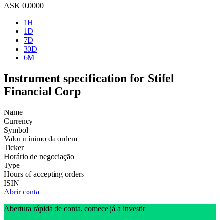
ASK
0.0000
1H
1D
7D
30D
6M
Instrument specification for Stifel
Financial Corp
Name
Currency
Symbol
Valor mínimo da ordem
Ticker
Horário de negociação
Type
Hours of accepting orders
ISIN
Abrir conta
Abertura rápida de conta, comece já a investir