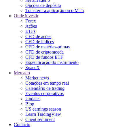
MetaTrader 5
Opções de depósito
Transferir a aplicação ou o MT5
Onde investir
Forex
Ações
ETFs
CFD de ações
CFD de índices
CFD de matérias-primas
CFD de criptomoeda
CFD de fundos ETF
Especificação do instrumento
SpaceX
Mercado
Market news
Cotações em tempo real
Calendário de trading
Eventos corporativos
Updates
Blog
US earnings season
Learn TradingView
Client sentiment
Contacto