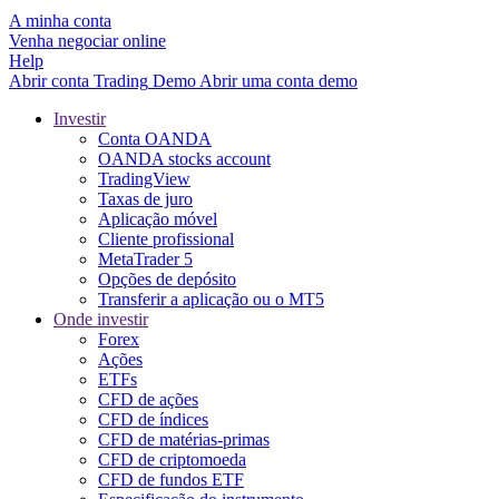
A minha conta
Venha negociar online
Help
Abrir conta
Trading
Demo
Abrir uma conta demo
Investir
Conta OANDA
OANDA stocks account
TradingView
Taxas de juro
Aplicação móvel
Cliente profissional
MetaTrader 5
Opções de depósito
Transferir a aplicação ou o MT5
Onde investir
Forex
Ações
ETFs
CFD de ações
CFD de índices
CFD de matérias-primas
CFD de criptomoeda
CFD de fundos ETF