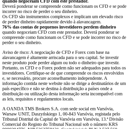
quando negoceiam CFD com este prestador.
Deverá ponderar se compreende como funcionam os CFD e se pode
incorrer no risco de perder o seu dinheiro.
Os CFD são instrumentos complexos e implicam um elevado risco
de perder dinheiro rapidamente devido à alavancagem.
76% das contas de pequenos investidores perdem dinheiro
quando negoceiam CFD com este prestador. Deverá ponderar se
compreende como funcionam os CFD e se pode incorrer no risco de
perder o seu dinheiro.
Aviso de risco: A negociação de CFD e Forex com base na
alavancagem é altamente arriscada para o seu capital. Se investir
neste produto pode perder algum ou todo o dinheiro que investir.
Portanto, os CFD e o Forex podem não ser adequados para todos os
investidores. Certifique-se de que compreende os riscos envolvidos
e, se necessário, procure aconselhamento independente. A
informação contida neste website não se dirige a destinatários de um
país específico e não se destina à distribuição a países onde a
distribuição ou utilização desta informação seria incompatível com
as leis, requisitos e regulamentos locais.
A OANDA TMS Brokers S.A. com sede social em Varsóvia,
Warsaw UNIT, Daszyńskiego 1, 00-843 Varsóvia, registada pelo
Tribunal Distrital da Capital de Varsóvia em Varsóvia, 13.ª Divisão
Comercial do Registo do Tribunal Nacional sob o número KRS