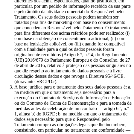
diferentes dos acima especificados, quando justificado, em
particular, por um pedido de informação recebido da sua parte
e pelo âmbito da atividade comercial do Responsável pelo
Tratamento. Os seus dados pessoais podem também ser
tratados para fins de marketing com base no consentimento
que concedeu ao Responsável pelo Tratamento. O tratamento
para fins diferentes dos acima referidos pode ser realizado: (i)
com base na obtenção de consentimento adicional, (ii) com
base na legislação aplicável, ou (iii) quando for compatível
com a finalidade para a qual os dados pessoais foram
originalmente recolhidos (Artigo 6.º, n.º 4, do Regulamento
(UE) 2016/679 do Parlamento Europeu e do Conselho, de 27
de abril de 2016, relativo à proteção das pessoas singulares no
que diz respeito ao tratamento de dados pessoais e à livre
circulação desses dados e que revoga a Diretiva 95/46/CE,
(doravante: «RGPD»).
A base jurídica para o tratamento dos seus dados pessoais é: a.
na medida em que o tratamento seja necessário para a
execução do Contrato de Serviços de Informação e Educação
ou do Contrato de Conta de Demonstração e para a tomada de
medidas antes da celebração de um contrato — artigo 6.º, n.º
1, alínea b) do RGPD; b. na medida em que o tratamento de
dados seja necessário para que o Responsável pelo
Tratamento cumpra as obrigações legais que lhe incumbem,
consistindo, em particular, no tratamento em conformidade —