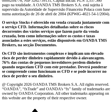
0000204776, NIP 5262759131, Capital inicial: PLN 3,537.560
pago na totalidade. A OANDA TMS Brokers S.A. está sujeita à
supervisão da Autoridade de Supervisão Financeira Polaca com base
numa autorização de 26 de abril de 2004 (KPWiG-4021-54-1/2004).
O serviço Stocks é oferecido em venda cruzada juntamente com
o serviço CFD. Informações detalhadas sobre os riscos
decorrentes dos vários serviços que fazem parte da venda
cruzada, bem como informações sobre os custos e taxas
associados a estes serviços, estão disponíveis em OANDA TMS
Brokers, na secção Documentos.
Os CFD são instrumentos complexos e implicam um elevado
risco de perder dinheiro rapidamente devido à alavancagem.
76% das contas de pequenos investidores perdem dinheiro
quando negoceiam CFD com este prestador. Deverá ponderar
se compreende como funcionam os CFD e se pode incorrer no
risco de perder o seu dinheiro.
@ Copyright 2026 OANDA TMS Brokers S.A. All rights reserved.
“OANDA”, “fxTrade” and OANDA’s “fx” family of trademarks are
owned by OANDA Corporation. All other trademarks appearing on
this website are the property of their respective owner.