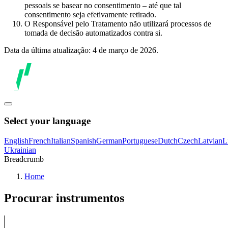
pessoais se basear no consentimento – até que tal
consentimento seja efetivamente retirado.
O Responsável pelo Tratamento não utilizará processos de
tomada de decisão automatizados contra si.
Data da última atualização: 4 de março de 2026.
Select your language
English
French
Italian
Spanish
German
Portuguese
Dutch
Czech
Latvian
L
Ukrainian
Breadcrumb
Home
Procurar instrumentos