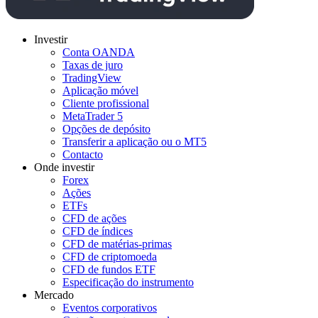
Investir
Conta OANDA
Taxas de juro
TradingView
Aplicação móvel
Cliente profissional
MetaTrader 5
Opções de depósito
Transferir a aplicação ou o MT5
Contacto
Onde investir
Forex
Ações
ETFs
CFD de ações
CFD de índices
CFD de matérias-primas
CFD de criptomoeda
CFD de fundos ETF
Especificação do instrumento
Mercado
Eventos corporativos