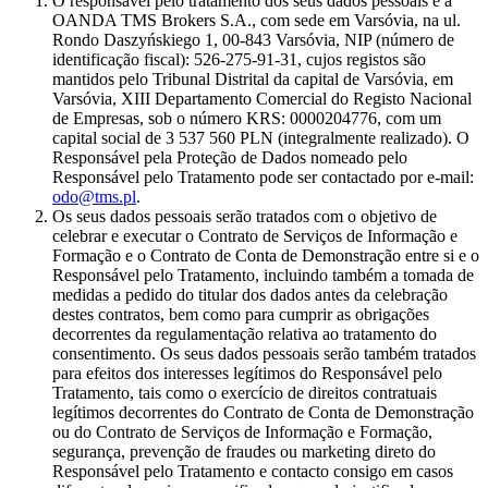
O responsável pelo tratamento dos seus dados pessoais é a
OANDA TMS Brokers S.A., com sede em Varsóvia, na ul.
Rondo Daszyńskiego 1, 00-843 Varsóvia, NIP (número de
identificação fiscal): 526-275-91-31, cujos registos são
mantidos pelo Tribunal Distrital da capital de Varsóvia, em
Varsóvia, XIII Departamento Comercial do Registo Nacional
de Empresas, sob o número KRS: 0000204776, com um
capital social de 3 537 560 PLN (integralmente realizado). O
Responsável pela Proteção de Dados nomeado pelo
Responsável pelo Tratamento pode ser contactado por e-mail:
odo@tms.pl
.
Os seus dados pessoais serão tratados com o objetivo de
celebrar e executar o Contrato de Serviços de Informação e
Formação e o Contrato de Conta de Demonstração entre si e o
Responsável pelo Tratamento, incluindo também a tomada de
medidas a pedido do titular dos dados antes da celebração
destes contratos, bem como para cumprir as obrigações
decorrentes da regulamentação relativa ao tratamento do
consentimento. Os seus dados pessoais serão também tratados
para efeitos dos interesses legítimos do Responsável pelo
Tratamento, tais como o exercício de direitos contratuais
legítimos decorrentes do Contrato de Conta de Demonstração
ou do Contrato de Serviços de Informação e Formação,
segurança, prevenção de fraudes ou marketing direto do
Responsável pelo Tratamento e contacto consigo em casos