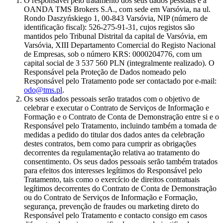
O responsável pelo tratamento dos seus dados pessoais é a
OANDA TMS Brokers S.A., com sede em Varsóvia, na ul.
Rondo Daszyńskiego 1, 00-843 Varsóvia, NIP (número de
identificação fiscal): 526-275-91-31, cujos registos são
mantidos pelo Tribunal Distrital da capital de Varsóvia, em
Varsóvia, XIII Departamento Comercial do Registo Nacional
de Empresas, sob o número KRS: 0000204776, com um
capital social de 3 537 560 PLN (integralmente realizado). O
Responsável pela Proteção de Dados nomeado pelo
Responsável pelo Tratamento pode ser contactado por e-mail:
odo@tms.pl
.
Os seus dados pessoais serão tratados com o objetivo de
celebrar e executar o Contrato de Serviços de Informação e
Formação e o Contrato de Conta de Demonstração entre si e o
Responsável pelo Tratamento, incluindo também a tomada de
medidas a pedido do titular dos dados antes da celebração
destes contratos, bem como para cumprir as obrigações
decorrentes da regulamentação relativa ao tratamento do
consentimento. Os seus dados pessoais serão também tratados
para efeitos dos interesses legítimos do Responsável pelo
Tratamento, tais como o exercício de direitos contratuais
legítimos decorrentes do Contrato de Conta de Demonstração
ou do Contrato de Serviços de Informação e Formação,
segurança, prevenção de fraudes ou marketing direto do
Responsável pelo Tratamento e contacto consigo em casos