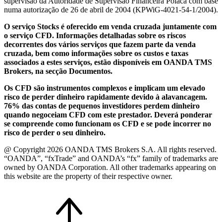
supervisão da Autoridade de Supervisão Financeira Polaca com base
numa autorização de 26 de abril de 2004 (KPWiG-4021-54-1/2004).
O serviço Stocks é oferecido em venda cruzada juntamente com
o serviço CFD. Informações detalhadas sobre os riscos
decorrentes dos vários serviços que fazem parte da venda
cruzada, bem como informações sobre os custos e taxas
associados a estes serviços, estão disponíveis em OANDA TMS
Brokers, na secção Documentos.
Os CFD são instrumentos complexos e implicam um elevado
risco de perder dinheiro rapidamente devido à alavancagem.
76% das contas de pequenos investidores perdem dinheiro
quando negoceiam CFD com este prestador. Deverá ponderar
se compreende como funcionam os CFD e se pode incorrer no
risco de perder o seu dinheiro.
@ Copyright 2026 OANDA TMS Brokers S.A. All rights reserved.
“OANDA”, “fxTrade” and OANDA’s “fx” family of trademarks are
owned by OANDA Corporation. All other trademarks appearing on
this website are the property of their respective owner.