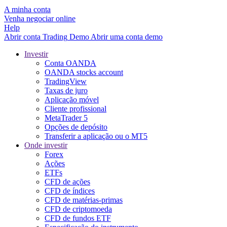
A minha conta
Venha negociar online
Help
Abrir conta
Trading
Demo
Abrir uma conta demo
Investir
Conta OANDA
OANDA stocks account
TradingView
Taxas de juro
Aplicação móvel
Cliente profissional
MetaTrader 5
Opções de depósito
Transferir a aplicação ou o MT5
Onde investir
Forex
Ações
ETFs
CFD de ações
CFD de índices
CFD de matérias-primas
CFD de criptomoeda
CFD de fundos ETF