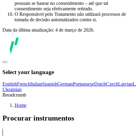
pessoais se basear no consentimento – até que tal
consentimento seja efetivamente retirado.
O Responsável pelo Tratamento não utilizará processos de
tomada de decisão automatizados contra si.
Data da última atualização: 4 de março de 2026.
Select your language
English
French
Italian
Spanish
German
Portuguese
Dutch
Czech
Latvian
L
Ukrainian
Breadcrumb
Home
Procurar instrumentos