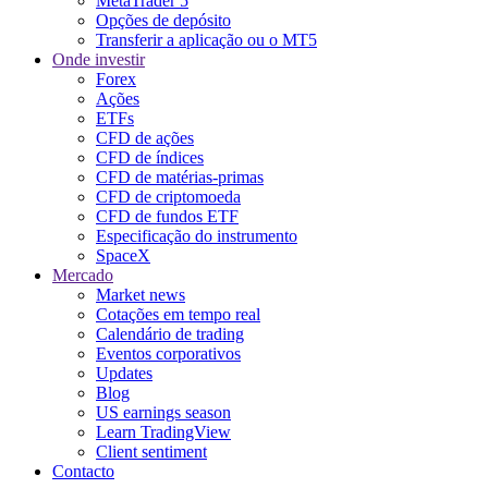
MetaTrader 5
Opções de depósito
Transferir a aplicação ou o MT5
Onde investir
Forex
Ações
ETFs
CFD de ações
CFD de índices
CFD de matérias-primas
CFD de criptomoeda
CFD de fundos ETF
Especificação do instrumento
SpaceX
Mercado
Market news
Cotações em tempo real
Calendário de trading
Eventos corporativos
Updates
Blog
US earnings season
Learn TradingView
Client sentiment
Contacto