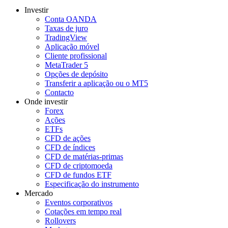
Investir
Conta OANDA
Taxas de juro
TradingView
Aplicação móvel
Cliente profissional
MetaTrader 5
Opções de depósito
Transferir a aplicação ou o MT5
Contacto
Onde investir
Forex
Ações
ETFs
CFD de ações
CFD de índices
CFD de matérias-primas
CFD de criptomoeda
CFD de fundos ETF
Especificação do instrumento
Mercado
Eventos corporativos
Cotações em tempo real
Rollovers