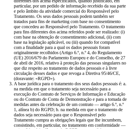
diferentes dos acima especificados, quando justificado, em
particular, por um pedido de informação recebido da sua parte
e pelo âmbito da atividade comercial do Responsável pelo
Tratamento. Os seus dados pessoais podem também ser
tratados para fins de marketing com base no consentimento
que concedeu ao Responsável pelo Tratamento. O tratamento
para fins diferentes dos acima referidos pode ser realizado: (i)
com base na obtenção de consentimento adicional, (ii) com
base na legislação aplicável, ou (iii) quando for compatível
com a finalidade para a qual os dados pessoais foram
originalmente recolhidos (Artigo 6.º, n.º 4, do Regulamento
(UE) 2016/679 do Parlamento Europeu e do Conselho, de 27
de abril de 2016, relativo à proteção das pessoas singulares no
que diz respeito ao tratamento de dados pessoais e à livre
circulação desses dados e que revoga a Diretiva 95/46/CE,
(doravante: «RGPD»).
A base jurídica para o tratamento dos seus dados pessoais é: a.
na medida em que o tratamento seja necessário para a
execução do Contrato de Serviços de Informação e Educação
ou do Contrato de Conta de Demonstração e para a tomada de
medidas antes da celebração de um contrato — artigo 6.º, n.º
1, alínea b) do RGPD; b. na medida em que o tratamento de
dados seja necessário para que o Responsável pelo
Tratamento cumpra as obrigações legais que lhe incumbem,
consistindo, em particular, no tratamento em conformidade —