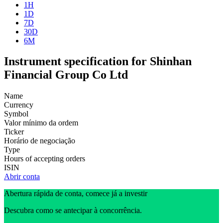
1H
1D
7D
30D
6M
Instrument specification for Shinhan
Financial Group Co Ltd
Name
Currency
Symbol
Valor mínimo da ordem
Ticker
Horário de negociação
Type
Hours of accepting orders
ISIN
Abrir conta
Abertura rápida de conta, comece já a investir
Descubra como se antecipar à concorrência.