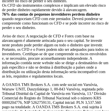
incorrer no risco de perder o seu dinheiro.
Os CFD são instrumentos complexos e implicam um elevado risco
de perder dinheiro rapidamente devido à alavancagem.
76% das contas de pequenos investidores perdem dinheiro
quando negoceiam CFD com este prestador. Deverá ponderar se
compreende como funcionam os CFD e se pode incorrer no risco de
perder o seu dinheiro.
Aviso de risco: A negociação de CFD e Forex com base na
alavancagem é altamente arriscada para o seu capital. Se investir
neste produto pode perder algum ou todo o dinheiro que investir.
Portanto, os CFD e o Forex podem não ser adequados para todos os
investidores. Certifique-se de que compreende os riscos envolvidos
e, se necessário, procure aconselhamento independente. A
informação contida neste website não se dirige a destinatários de um
país específico e não se destina à distribuição a países onde a
distribuição ou utilização desta informação seria incompatível com
as leis, requisitos e regulamentos locais.
A OANDA TMS Brokers S.A. com sede social em Varsóvia,
Warsaw UNIT, Daszyńskiego 1, 00-843 Varsóvia, registada pelo
Tribunal Distrital da Capital de Varsóvia em Varsóvia, 13.ª Divisão
Comercial do Registo do Tribunal Nacional sob o número KRS
0000204776, NIP 5262759131, Capital inicial: PLN 3,537.560
pago na totalidade. A OANDA TMS Brokers S.A. está sujeita à